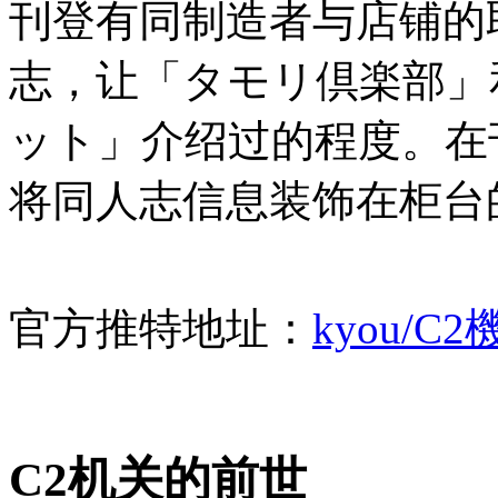
刊登有同制造者与店铺的
志，让「タモリ倶楽部」和
ット」介绍过的程度。在
将同人志信息装饰在柜台
官方推特地址：
kyou/C
C2机关的前世