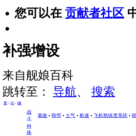
您可以在
贡献者社区
补强增设
来自舰娘百科
跳转至：
导航
、
搜索
查
论
编
•
•
战
索敌
•
阵型
•
士气
•
航速
•
飞机熟练度系统
•
斗
特
殊