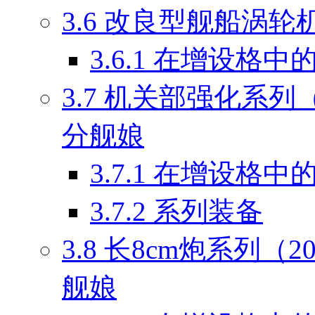
3.6
改良型舰船涡轮机（2
3.6.1
在增设格中
3.7
机关部强化系列（2
分舰娘
3.7.1
在增设格中
3.7.2
系列装备
3.8
长8cm炮系列（20
舰娘