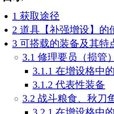
1
获取途径
2
道具【补强增设】的
3
可搭载的装备及其特
3.1
修理要员（损管
3.1.1
在增设格中
3.1.2
代表性装备
3.2
战斗粮食、秋刀
3.2.1
在增设格中