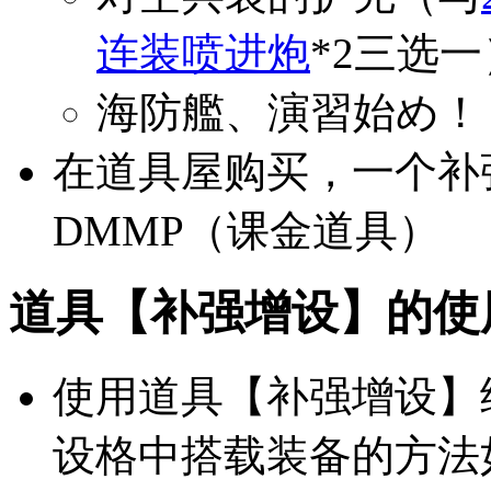
连装喷进炮
*2三选一
海防艦、演習始め！
在道具屋购买，一个补强
DMMP（课金道具）
道具【补强增设】的使
使用道具【补强增设】
设格中搭载装备的方法