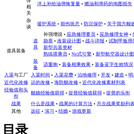
弹
洋上补给油弹恢复量
•
燃油和弹药的地图损失
相
关
杂
援护系统
•
损伤状态
•
防沉保护
•
关于我方舰
谈
补强增设
•
应急修理要员
•
应急修理女神
•
道
勋章
•
改装设计图
•
战斗详报
•
试制甲板用
具
新型兵装资材
道具装备
熟练搭乘员
•
Ne式引擎
•
新型航空器设计图
装
适重炮
•
装备相乘效果
•
装备蓝字生效情况
备
入渠
与工厂
入渠时间
•
入渠花费
•
泊地修理
•
开发
•
建造
•
明
近代化改修
运的改修
•
海防舰改修
•
近代化改修素材列表
经验值和头
舰娘经验值获得
•
提督经验值获得
•
提督的头衔
衔
战果
什么是战果
•
战果的计算方法
•
月次战果奖励列
其他
远征
•
演习
•
结婚
•
游戏更新
目录