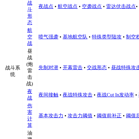
战
夜战点
•
航空战点
•
空袭战点
•
雷达伏击战点
•
斗
形
态
航
空
喷气强袭
•
基地航空队
•
特殊类型陆攻
•
制空
战
昼
战
(炮
先制对潜
•
开幕雷击
•
交战形态
•
昼战特殊攻
战斗系
雷
统
击
战)
夜
夜间接触
•
夜战特殊攻击
•
夜战Cut In发动率
•
战
伤
害
基本攻击力
•
攻击力阈值
•
阈值前补正
•
阈值
计
算
油