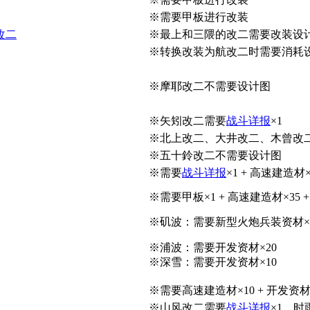
※需要甲板进行改装
改二
※最上和三隈的改二需要改装设计图x1
※转换改装为航改二时需要消耗
※摩耶改二不需要设计图
※矢矧改二需要
战斗详报
×1
※北上改二、大井改二、木曾改
※五十鈴改二不需要设计图
※需要
战斗详报
×1 + 高速建造材×
※需要甲板×1 + 高速建造材×35 +
※矶波：需要新型火炮兵装资材×1 
※浦波：需要开发资材×20
※深雪：需要开发资材×10
※需要高速建造材×10 + 开发资材
※山风改二需要
战斗详报
×1，时