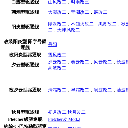
白露型驱逐舰
山风改二
，
时雨改三
朝潮型驱逐舰
大潮改二
，
荒潮改二
，
霰改二
陽炎改二
，
不知火改二
，
黒潮改二
，
秋
阳炎型驱逐舰
二
，
天津风改二
改装阳炎型 阳字号驱
丹阳
逐舰
改阳炎型驱逐舰
雪风改二
夕云改二
，
卷云改二
，
风云改二
，
长波
夕云型驱逐舰
高波改二
改夕云型驱逐舰
清霜改二
，
早霜改二
，
滨波改二
，
藤波
秋月型驱逐舰
初月改二
,
秋月改二
Fletcher级驱逐舰
Fletcher改 Mod.2
约翰·C·巴特勒型驱逐