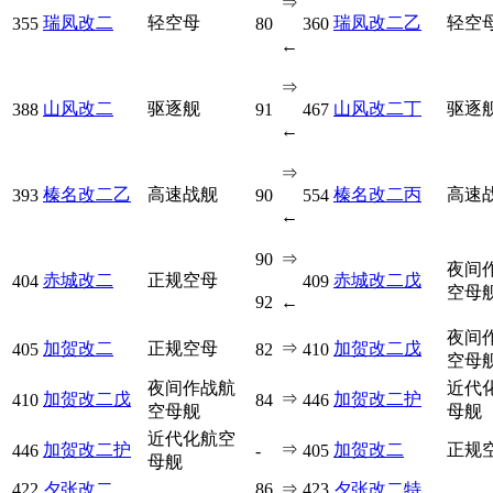
⇒
瑞凤改二
轻空母
瑞凤改二乙
轻空
355
80
360
←
⇒
山风改二
驱逐舰
山风改二丁
驱逐
388
91
467
←
⇒
榛名改二乙
高速战舰
榛名改二丙
高速
393
90
554
←
90
⇒
夜间
赤城改二
正规空母
赤城改二戊
404
409
空母
92
←
夜间
加贺改二
正规空母
⇒
加贺改二戊
405
82
410
空母
夜间作战航
近代
加贺改二戊
⇒
加贺改二护
410
84
446
空母舰
母舰
近代化航空
加贺改二护
⇒
加贺改二
正规
446
-
405
母舰
422
夕张改二
86
⇒
423
夕张改二特