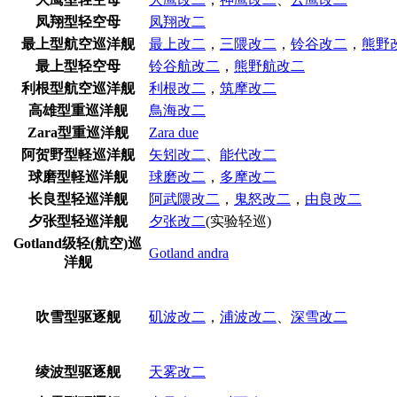
凤翔型轻空母
凤翔改二
最上型航空巡洋舰
最上改二
，
三隈改二
，
铃谷改二
，
熊野
最上型轻空母
铃谷航改二
，
熊野航改二
利根型航空巡洋舰
利根改二
，
筑摩改二
高雄型重巡洋舰
鳥海改二
Zara型重巡洋舰
Zara due
阿贺野型軽巡洋舰
矢矧改二
、
能代改二
球磨型軽巡洋舰
球磨改二
，
多摩改二
长良型轻巡洋舰
阿武隈改二
，
鬼怒改二
，
由良改二
夕张型轻巡洋舰
夕张改二
(实验轻巡)
Gotland级轻(航空)巡
Gotland andra
洋舰
吹雪型驱逐舰
矶波改二
，
浦波改二
、
深雪改二
绫波型驱逐舰
天雾改二