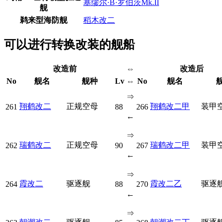
塞缪尔·B·罗伯茨Mk.II
舰
鹈来型海防舰
稻木改二
可以进行转换改装的舰船
改造前
⇔
改造后
No
舰名
舰种
Lv
⇔
No
舰名
⇒
翔鹤改二
正规空母
翔鹤改二甲
装甲
261
88
266
←
⇒
瑞鹤改二
正规空母
瑞鹤改二甲
装甲
262
90
267
←
⇒
霞改二
驱逐舰
霞改二乙
驱逐
264
88
270
←
⇒