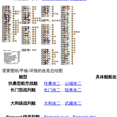
需要图纸/甲板/详报的改造总结图
舰型
具体舰船改
扶桑型航空战舰
扶桑改二
，
山城改二
长门型战列舰
长门改二
，
陆奥改二
大和级战列舰
大和改二
，
武藏改二
Bismarck级战列舰
Bismarck zwei
，
Bismarck drei