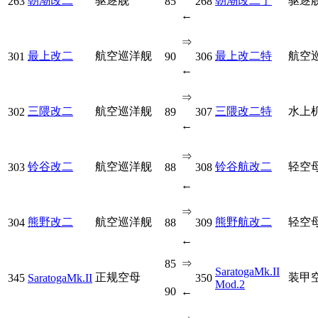
朝潮改二
驱逐舰
朝潮改二丁
驱逐
263
85
268
←
⇒
最上改二
航空巡洋舰
最上改二特
航空
301
90
306
←
⇒
三隈改二
航空巡洋舰
三隈改二特
水上
302
89
307
←
⇒
铃谷改二
航空巡洋舰
铃谷航改二
轻空
303
88
308
←
⇒
熊野改二
航空巡洋舰
熊野航改二
轻空
304
88
309
←
85
⇒
SaratogaMk.II
正规空母
装甲
345
SaratogaMk.II
350
Mod.2
90
←