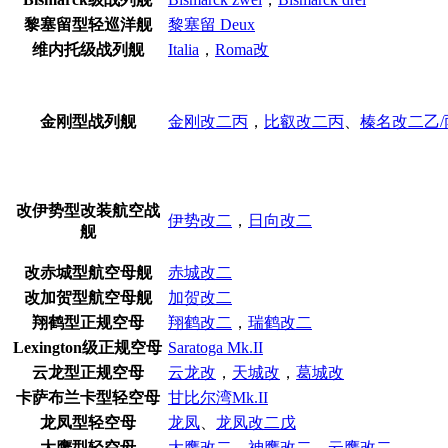
黎塞留型轻巡洋舰
黎塞留 Deux
维内托级战列舰
Italia
，
Roma改
金刚型战列舰
金刚改二丙
，
比叡改二丙
、
榛名改二乙/
改伊势型改装航空战
伊势改二
，
日向改二
舰
改赤城型航空母舰
赤城改二
改加贺型航空母舰
加贺改二
翔鹤型正规空母
翔鹤改二
，
瑞鹤改二
Lexington级正规空母
Saratoga Mk.II
云龙型正规空母
云龙改
，
天城改
，
葛城改
卡萨布兰卡型轻空母
甘比尔湾Mk.II
龙凤型轻空母
龙凤
、
龙凤改二戊
大鹰型轻空母
大鹰改二
，
神鹰改二
、
云鹰改二