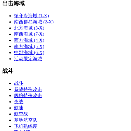
出击海域
镇守府海域 (1-X)
南西群岛海域 (2-X)
北方海域 (3-X)
南西海域 (7-X)
西方海域 (4-X)
南方海域 (5-X)
中部海域 (6-X)
活动限定海域
战斗
战斗
昼战特殊攻击
舰娘特殊攻击
夜战
航速
航空战
基地航空队
飞机熟练度