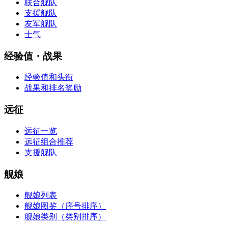
联合舰队
支援舰队
友军舰队
士气
经验值・战果
经验值和头衔
战果和排名奖励
远征
远征一览
远征组合推荐
支援舰队
舰娘
舰娘列表
舰娘图鉴（序号排序）
舰娘类别（类别排序）