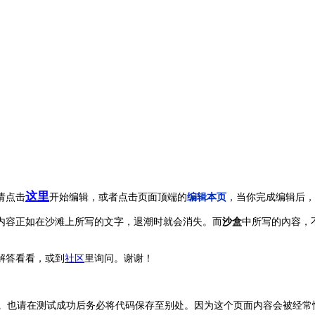
这里
请点击
开始编辑，或者点击页面顶端的
编辑本页
，当你完成编辑后，
内容正如在沙滩上所写的文字，退潮时就会消失。而
沙盒
中所写的內容，
解答看看，或到
社区
里询问。谢谢！
试。也请在测试成功后务必将代码保存至别处。因为这个页面内容会被经常