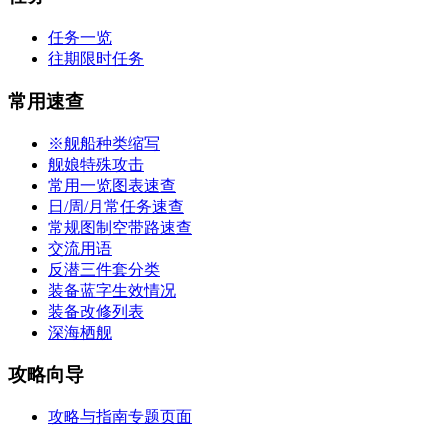
任务一览
往期限时任务
常用速查
※舰船种类缩写
舰娘特殊攻击
常用一览图表速查
日/周/月常任务速查
常规图制空带路速查
交流用语
反潜三件套分类
装备蓝字生效情况
装备改修列表
深海栖舰
攻略向导
攻略与指南专题页面