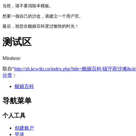
当然，请不要清除本模板。
想要一個自己的沙盒，请建立一个用户页。
最后，祝您在舰娘百科度过愉快的时光！
测试区
Miraheze
取自“
http://zh.kcwiki.cn/index.php?title=舰娘百科:镇守府沙滩&old
分类
：
舰娘百科
导航菜单
个人工具
创建账户
登录