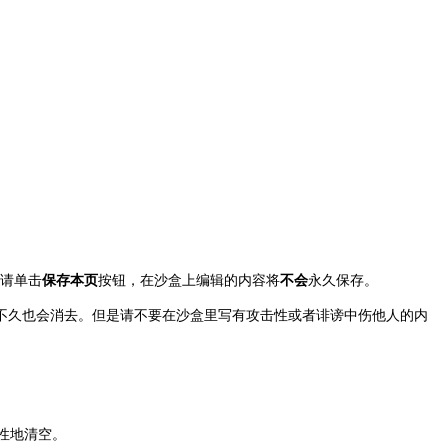
请单击
保存本页
按钮，在沙盒上编辑的内容将
不会
永久保存。
不久也会消去。但是请不要在沙盒里写有攻击性或者诽谤中伤他人的内
性地清空。