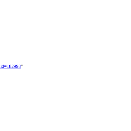
id=182998
”