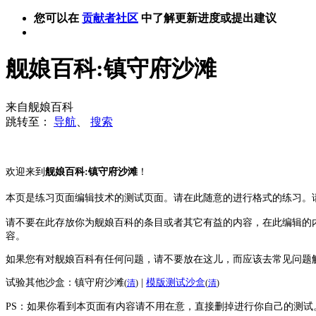
您可以在
贡献者社区
中了解更新进度或提出建议
舰娘百科:镇守府沙滩
来自舰娘百科
跳转至：
导航
、
搜索
欢迎来到
舰娘百科:镇守府沙滩
！
本页是练习页面编辑技术的测试页面。请在此随意的进行格式的练习。
请不要在此存放你为舰娘百科的条目或者其它有益的内容，在此编辑的
容。
如果您有对舰娘百科有任何问题，请不要放在这儿，而应该去常见问题
试验其他沙盒：
镇守府沙滩
|
模版测试沙盒
(
清
)
(
清
)
PS：如果你看到本页面有内容请不用在意，直接删掉进行你自己的测