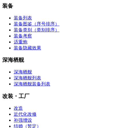
装备
装备列表
装备图鉴（序号排序）
装备类别（类别排序）
装备考察
适重炮
装备隐藏效果
深海栖舰
深海栖舰‎‎
深海栖舰列表
深海栖舰装备列表
改装・工厂
改造
近代化改修
补强增设
结婚（暂定）