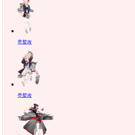
秃鹫改
秃鹫改