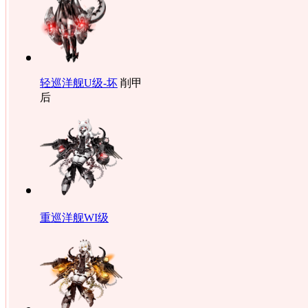
轻巡洋舰U级-坏
削甲
后
重巡洋舰WI级