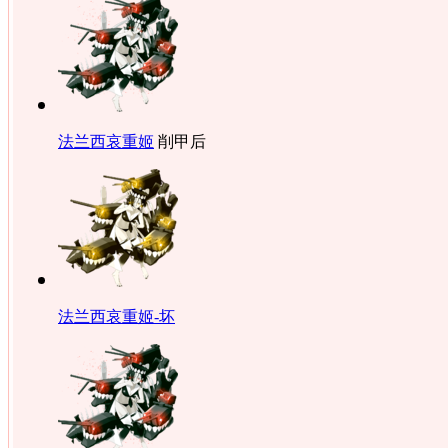
法兰西哀重姬
削甲后
法兰西哀重姬-坏