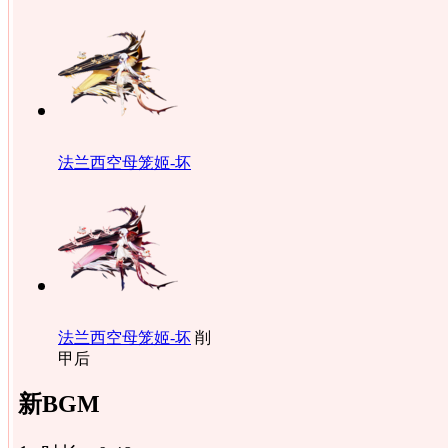
法兰西空母笼姬-坏
法兰西空母笼姬-坏
削
甲后
新BGM