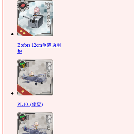
Bofors 12cm单装两用
炮‎
PL101(侦查)‎