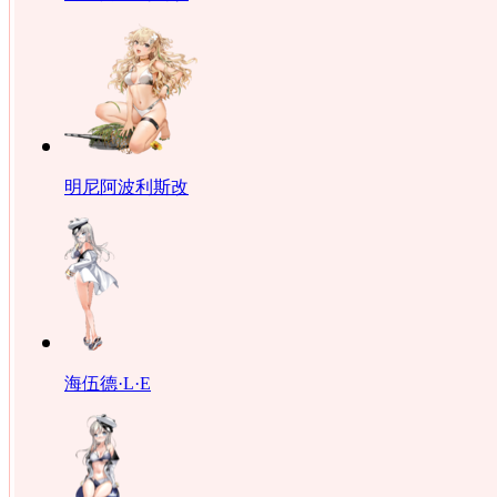
明尼阿波利斯改
海伍德·L·E