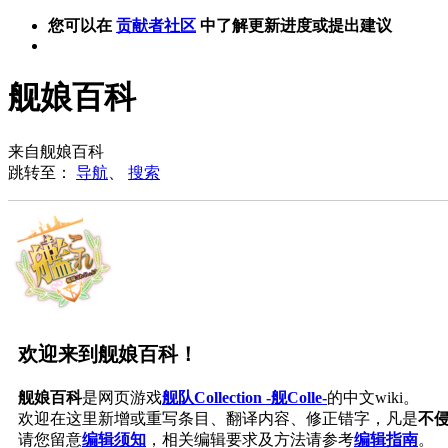
您可以在
贡献者社区
中了解更新进度或提出建议
舰娘百科
来自舰娘百科
跳转至：
导航
、
搜索
欢迎来到舰娘百科！
舰娘百科
是网页游戏
舰队Collection -舰Colle-
的中文wiki。
欢迎在这里新增或重写条目、翻译内容、修正错字，凡是
不
请您留意
编辑须知
，相关编辑要求及方法请参考
编辑指南
。