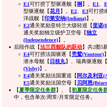
E1
可打捞丁型驱逐舰【
桐
】。
E1
、
型驱逐舰【
花月
】。
E2
、
E3
可打捞
洋战舰【
印第安纳(Indiana‎)
】。
E2
通关奖励亚特兰大级轻巡【
里诺(R
通关奖励独立级护卫空母【
独立
(Independence)
】。
后段作战【
法兰西舰队的跃动
】共2图5
E4
可打捞法国驱逐【
秃鹫(Vautour)
潜水母舰【
日枝丸
】、瑞典驱逐舰
(Visby)
】。
E4
通关奖励法国重巡【
阿尔及利亚(Alg
E5
通关奖励法国空母【
贝阿恩(Béarn
【
夏季限定任务群
】、【
初夏限定任务
中，包含单次/周常/月常限定任务。