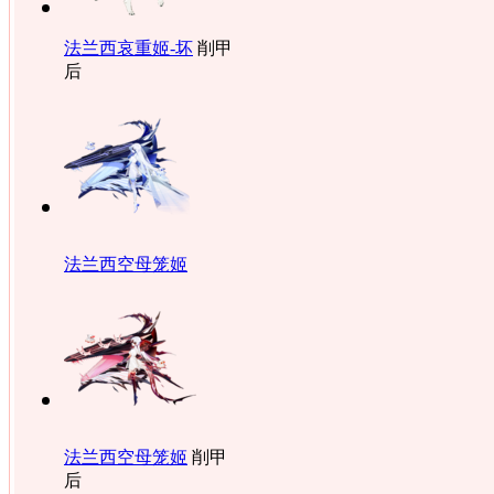
法兰西哀重姬-坏
削甲
后
法兰西空母笼姬
法兰西空母笼姬
削甲
后