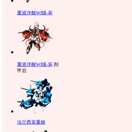
重巡洋舰WI级-坏
重巡洋舰WI级-坏
削
甲后
法兰西哀重姬