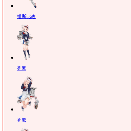
维斯比改
秃鹫
秃鹫