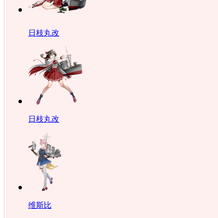
日枝丸改
日枝丸改
维斯比