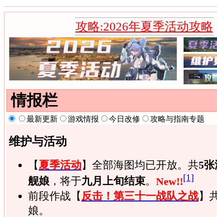
攻略:2026年夏季活动攻略
情报栏
最新更新
游戏情报
今日改修
攻略与指南专题
维护与活动
【
夏季活动
】全部海图均已开放。共
5张
[1]
舰娘
，将于
九月上旬结束
。
New!!
前段作战【
反击！第三十一战队之战
】共
娘。