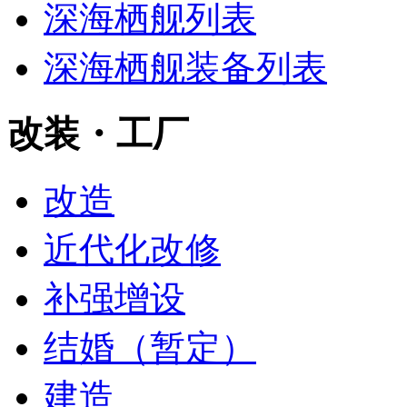
深海栖舰列表
深海栖舰装备列表
改装・工厂
改造
近代化改修
补强增设
结婚（暂定）
建造