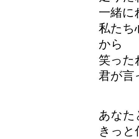
一緒に
私たち
から
笑った
君が言
あなた
きっと