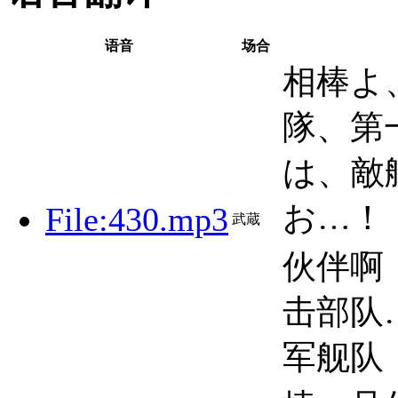
语音
场合
相棒よ
隊、第
は、敵
お…！
File:430.mp3
武蔵
伙伴啊
击部队
军舰队