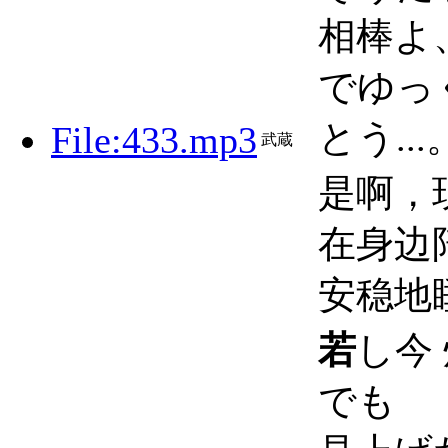
相棒よ
でゆっく
とう...
File:433.mp3
武蔵
是啊，
在身边陪
安稳地睡上
若
し今
でも