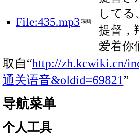
してる
File:435.mp3
瑞鶴
提督，
爱着你
取自“
http://zh.kcwiki.c
通关语音&oldid=69821
”
导航菜单
个人工具