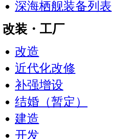
深海栖舰装备列表
改装・工厂
改造
近代化改修
补强增设
结婚（暂定）
建造
开发