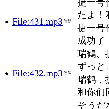
捷一号
たよ！
File:431.mp3
瑞鶴
捷一号
成功了
瑞鶴、
ずっと.
File:432.mp3
翔鶴
瑞鹤，
和你们
そうだ