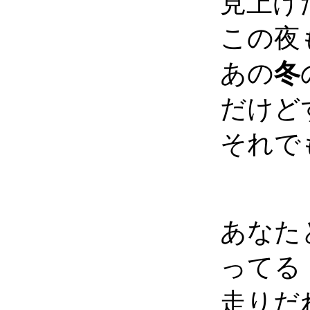
見上げ
この夜
あの
冬
だけど
それで
あなた
ってる
走りだ