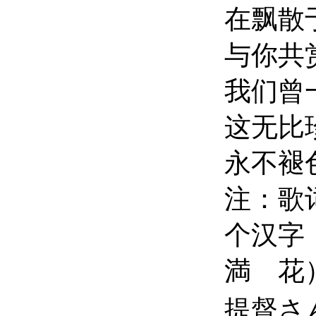
在飘散
与你共
我们曾
这无比
永不褪
注：歌
个汉字
満 花
提督さ