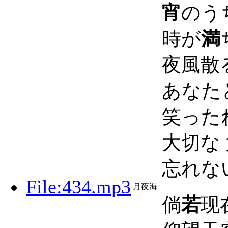
宵
のう
時が
満
夜風散
あなた
笑った
大切な
忘れな
File:434.mp3
月夜海
倘
若
现