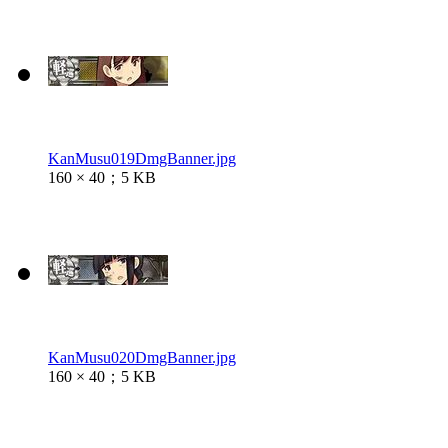
KanMusu019DmgBanner.jpg
160 × 40；5 KB
KanMusu020DmgBanner.jpg
160 × 40；5 KB