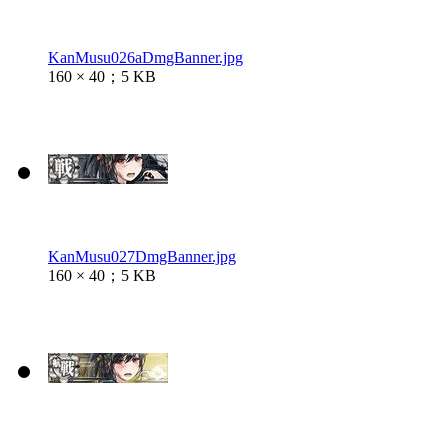
KanMusu026aDmgBanner.jpg
160 × 40；5 KB
KanMusu027DmgBanner.jpg
160 × 40；5 KB