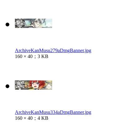
ArchiveKanMusu279aDmgBanner.jpg
160 × 40；3 KB
ArchiveKanMusu334aDmgBanner.jpg
160 × 40；4 KB