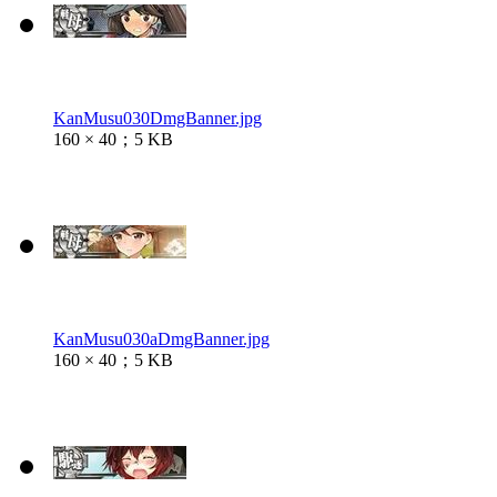
KanMusu030DmgBanner.jpg
160 × 40；5 KB
KanMusu030aDmgBanner.jpg
160 × 40；5 KB