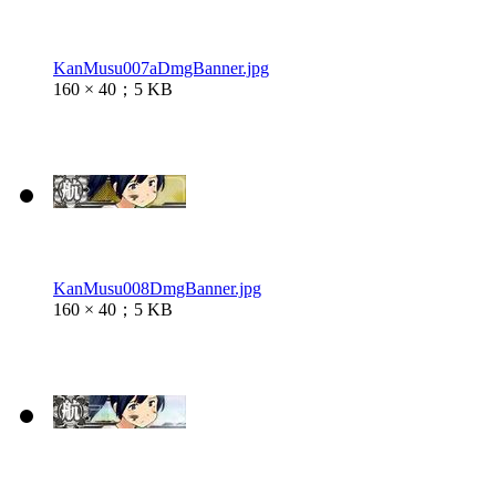
KanMusu007aDmgBanner.jpg
160 × 40；5 KB
KanMusu008DmgBanner.jpg
160 × 40；5 KB