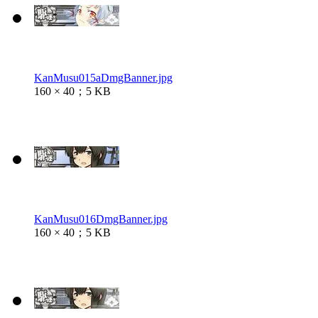
KanMusu015aDmgBanner.jpg
160 × 40；5 KB
KanMusu016DmgBanner.jpg
160 × 40；5 KB