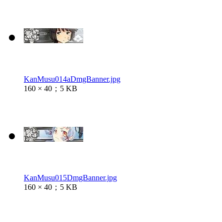
KanMusu014aDmgBanner.jpg
160 × 40；5 KB
KanMusu015DmgBanner.jpg
160 × 40；5 KB