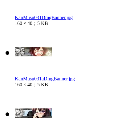
KanMusu031DmgBanner.jpg
160 × 40；5 KB
KanMusu031aDmgBanner.jpg
160 × 40；5 KB