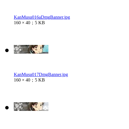
KanMusu016aDmgBanner.jpg
160 × 40；5 KB
KanMusu017DmgBanner.jpg
160 × 40；5 KB