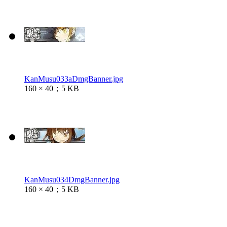
KanMusu033aDmgBanner.jpg
160 × 40；5 KB
KanMusu034DmgBanner.jpg
160 × 40；5 KB