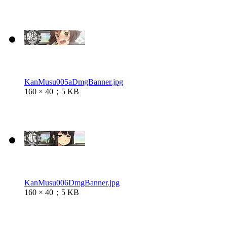
KanMusu005aDmgBanner.jpg
160 × 40；5 KB
KanMusu006DmgBanner.jpg
160 × 40；5 KB