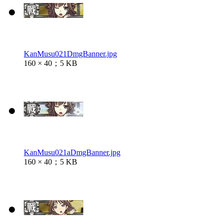
KanMusu021DmgBanner.jpg
160 × 40；5 KB
KanMusu021aDmgBanner.jpg
160 × 40；5 KB