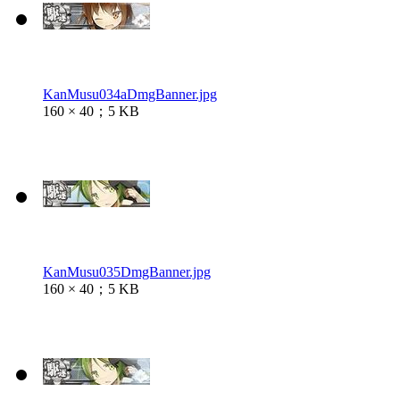
KanMusu034aDmgBanner.jpg
160 × 40；5 KB
KanMusu035DmgBanner.jpg
160 × 40；5 KB