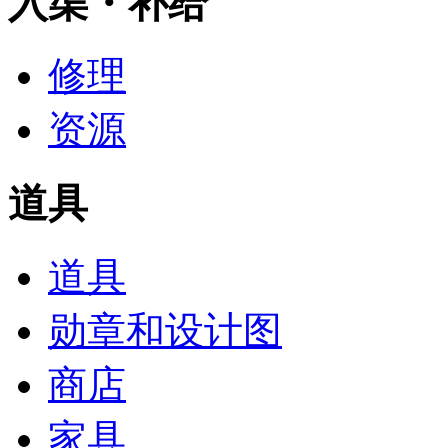
入渠・补给
修理
资源
道具
道具
勋章和设计图
商店
家具