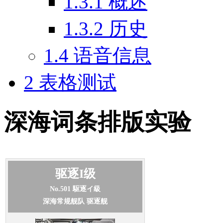
1.3.1
概述
1.3.2
历史
1.4
语音信息
2
表格测试
深海词条排版实验
驱逐I级
No.501
駆逐イ級
深海常规舰队 驱逐舰