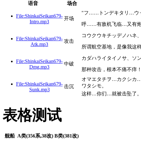
语音
场合
"フ……トンデキタリ…ウ
File:ShinkaiSeikan679-
开场
Intro.mp3
呼……有敌机飞临…又有
コウクウキチッデノハネ
File:ShinkaiSeikan679-
攻击
Atk.mp3
所谓航空基地，是像我这
カダハライタイノサ、ソ
File:ShinkaiSeikan679-
中破
Dmg.mp3
那种攻击，根本不痛不痒
オマエタチヲ…カクシカ
File:ShinkaiSeikan679-
ワタシモ。
击沉
Sunk.mp3
这样…你们…就被击坠了
表格测试
舰船
A类(356系,38改)
B类(381改)