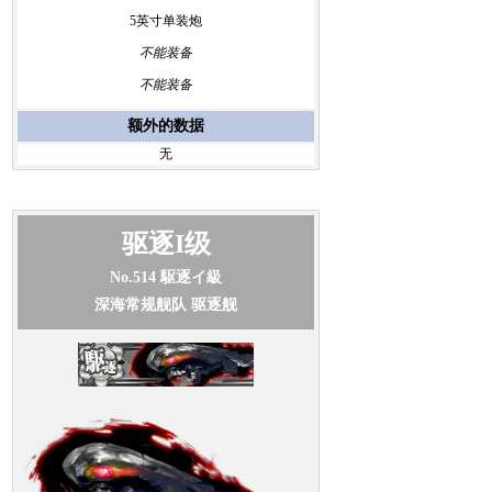
5英寸单装炮
不能装备
不能装备
额外的数据
无
驱逐I级
No.514
駆逐イ級
深海常规舰队 驱逐舰