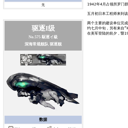
1942年4月占领所罗
无
五月初日本工程师来到该区
两个主要的建设单位完成了
驱逐I级
约七月中旬，另有来自“哈
No.575
駆逐イ級
深海常规舰队 驱逐舰
数据