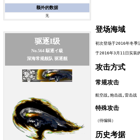
额外的数据
无
登场海域
驱逐I级
No.564
駆逐イ級
深海常规舰队 驱逐舰
攻击方式
常规攻击
特殊攻击
历史考据