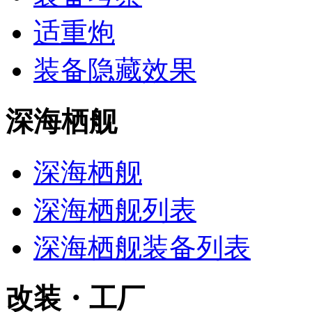
适重炮
装备隐藏效果
深海栖舰
深海栖舰‎‎
深海栖舰列表
深海栖舰装备列表
改装・工厂