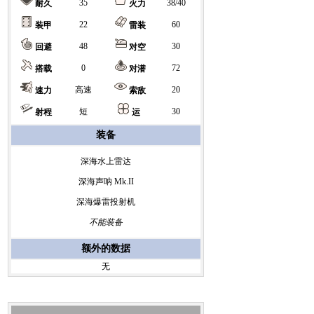
35
38/40
耐久
火力
22
60
装甲
雷装
48
30
回避
对空
0
72
搭载
对潜
高速
20
速力
索敌
短
30
射程
运
装备
深海水上雷达
深海声呐 Mk.II
深海爆雷投射机
不能装备
额外的数据
无