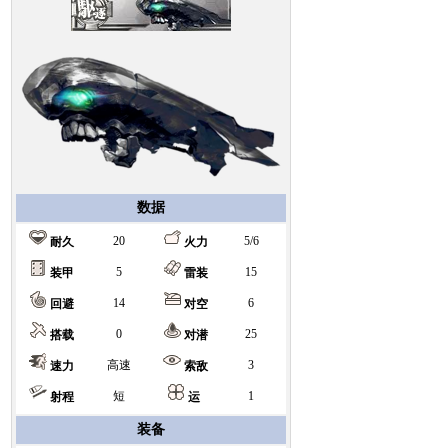
数据
20
5/6
耐久
火力
5
15
装甲
雷装
14
6
回避
对空
0
25
搭载
对潜
高速
3
速力
索敌
短
1
射程
运
装备