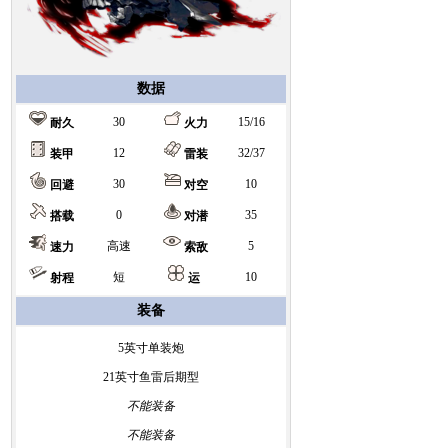
数据
30
15/16
耐久
火力
12
32/37
装甲
雷装
30
10
回避
对空
0
35
搭载
对潜
高速
5
速力
索敌
短
10
射程
运
装备
5英寸单装炮
21英寸鱼雷后期型
不能装备
不能装备