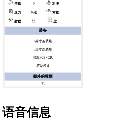
0
搭载
对潜
高速
速力
索敌
短
射程
运
装备
5英寸连装炮
5英寸连装炮
深海FCS+CIC
不能装备
额外的数据
无
语音信息