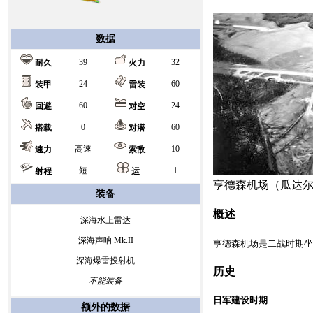
数据
39
32
耐久
火力
24
60
装甲
雷装
60
24
回避
对空
0
60
搭载
对潜
高速
10
速力
索敌
短
1
射程
运
亨德森机场（瓜达
装备
概述
深海水上雷达
深海声呐 Mk.II
深海爆雷投射机
历史
不能装备
日军建设时期
额外的数据