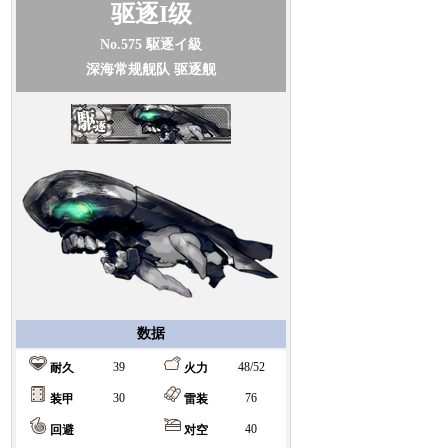
驱逐I级
No.575
駆逐イ級
深海常规舰队 驱逐舰
数据
39
48/52
耐久
火力
30
76
装甲
雷装
40
回避
对空