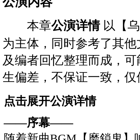
公演内容
8月3・4日前段公演
好防暑准备。会场也
本章
公演详情
以【乌
説，推测应是仮設：
为主体，同时参考了其他
及编者回忆整理而成，可
生偏差，不保证一致，仅
相关来源：推文
①
、
点击展开公演详情
——序幕——
2019年8月1日，
C2
機関
随着新曲BGM【
磨鎖鬼
】