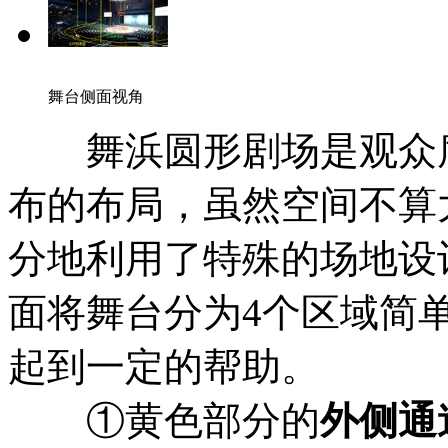
22:00开始。
相关来源：推文
①
、
舞台侧面视角
舞浜圆形剧场是观众席
2019年8月3日，
C2
機関
布的布局，虽然空间不算
8月12日追加公演【
分地利用了特殊的场地设
22:00开始，【夜の深
面将舞台分为4个区域简
首日公演的昼、夜场
起到一定的帮助。
锁鬼】的京本政树本
①黄色部分的
外侧通