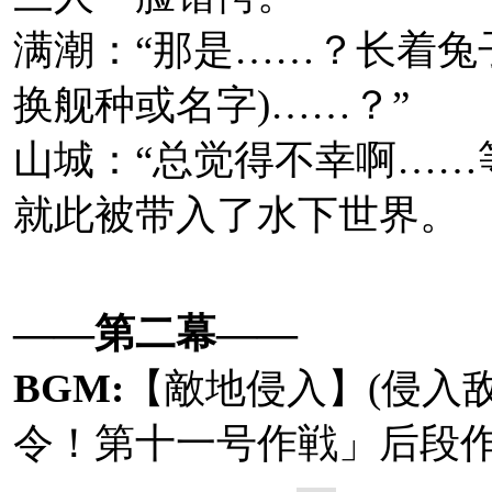
满潮：“那是……？长着兔
一般贩售延期至7/22晚
换舰种或名字)……？”
公布出演“深海磨锁鬼”
山城：“总觉得不幸啊……
就此被带入了水下世界。
——第二幕——
相关来源：推文
①
、
BGM:
【
敵地侵入
】(侵入
令！第十一号作戦」
后段
2019年7月14日，
C2
機