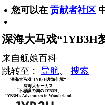
您可以在
贡献者社区
深海大马戏“1YB3H
来自舰娘百科
跳转至：
导航
、
搜索
深海大马戏“1YB3H梦游仙境”
深海大サーカス
「不思議の国の1YB3H」
-1YB3H's Adventures in Wonderland-