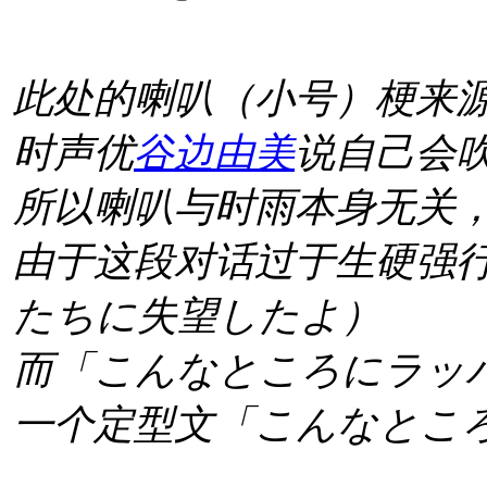
演出期间预定投入新
谱中。
此处的喇叭（小号）梗来
相关来源：
推文
时声优
谷边由美
说自己会
所以喇叭与时雨本身无关，
2019年7月3日，
C2
機関
由于这段对话过于生硬强
下活动“深海大马戏”的举
たちに失望したよ）
选。
而
「こんなところにラッ
深海大马戏——【
深海
一个定型文
「こんなとこ
3YB」
-3YB’s Adventu