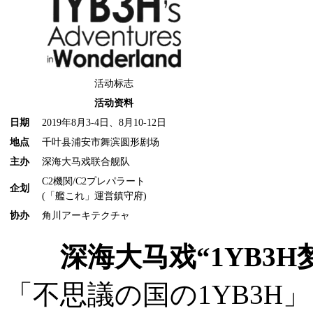
活动标志
活动资料
日期
2019年8月3-4日、8月10-12日
地点
千叶县浦安市舞滨圆形剧场
主办
深海大马戏联合舰队
C2機関/C2プレパラート
企划
(「艦これ」運営鎮守府)
协办
角川アーキテクチャ
深海大马戏“1YB3H
「不思議の国の1YB3H」