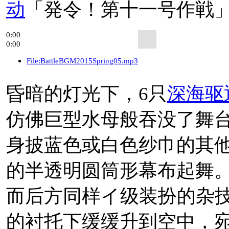
动
「発令！第十一号作戦
2019年7月22日，
C2
機
0:00
时间。
0:00
File:BattleBGM2015Spring05.mp3
8/3・4・10・11公
昏暗的灯光下，6只
深海驱
7/24晚。
仿佛巨型水母般吞没了舞
相关来源：
推文
身披蓝色或白色纱巾的其
的半透明圆筒形幕布起舞
2019年7月21日，
C2
機
而后方同样イ级装扮的杂
设计的“深海磨锁鬼”拼
的衬托下缓缓升到空中，