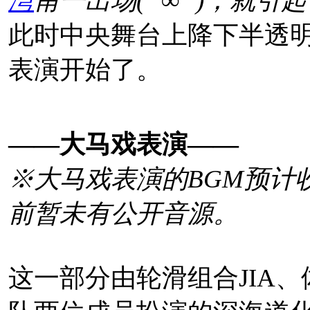
湾
甫一出场(° ∞ °)，就
2019年7月27日，
C2
機
此时中央舞台上降下半透
先行版。
表演开始了。
公布了大越香里为深
議の国の
1YB3H -p
——大马戏表演——
※大马戏表演的BGM预计
前暂未有公开音源。
这一部分由轮滑组合JIA、体
相关来源：
推文