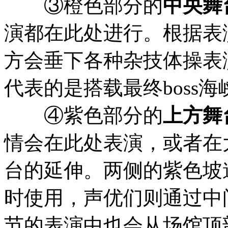
③橙色部分的
中央舞
【黑】咖喱
-メ級の胎
饮品介绍：山城、满
演都在此处进行。根据表
附赠随机透明贴纸。
方会垂下各种杂技体操表
门票。
代表的是搭载最终boss
※餐饮详情见
商品 -
④紫色部分的
上方舞
为了尽可能提供给更
情会在此处表演，或者在
咖喱及1杯饮品。在
台的延伸。两侧的紫色坡
公布物贩清单。总共2
时使用，声优们则通过中
的共同企画物贩为
コ
节的表演中也会从场馆顶