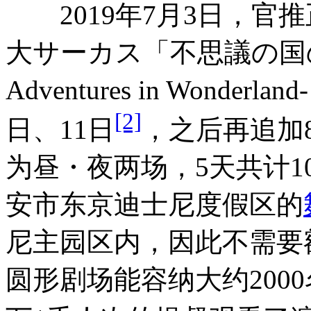
2019年7月3日，官
大サーカス「不思議の国の1Y
Adventures in Wonderland-
[2]
日、11日
，之后再追加
为昼・夜两场，5天共计
安市东京迪士尼度假区的
尼主园区内，因此不需要
圆形剧场能容纳大约200