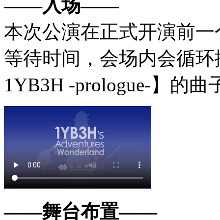
——入场——
们的4只友军舰队…
本次公演在正式开演前一
相关来源：
推文
等待时间，会场内会循环
1YB3H -prologue-】的
2019年8月9日，
C2
機関
的物贩列表，追加至39
相关来源：
推文
2019年8月6日，
C2
機関
——舞台布置——
计的【深海道化鬼】服