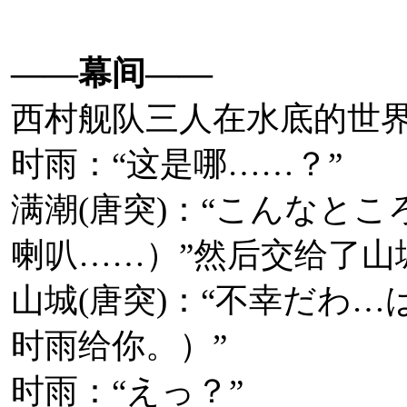
2019年7月7日，
C2
機関
——幕间——
计的“深海磨锁鬼”拼图
西村舰队三人在水底的世
时雨：“这是哪……？”
满潮(唐突)：“こんなと
喇叭……）”然后交给了山
相关来源：
推文
山城(唐突)：“不幸だわ
时雨给你。）”
2019年7月4日，
C2
機関
时雨：“えっ？”