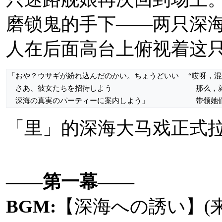
京本政樹
：出演“深海
磨锁鬼的手下——两只深
古橋郷平
（8月3日）
人在后面高台上俯视着这
三戸大久
（8月4日
「おや？ウサギが紛れ込んだのかい。ちょうどいい
“哎呀，
さあ、彼女たちを招待しよう
那么，就
樋口達哉
（8月10日
深海の真実のパーティーに案内しよう」
带领她们
柴田紗貴子
（8月11
「里」的深海大马戏正式
岡本知高
（8月12
1YB3H(西村舰队)：
——第一幕——
相关来源：推文
①
、
BGM:
【
深海への誘い
】(