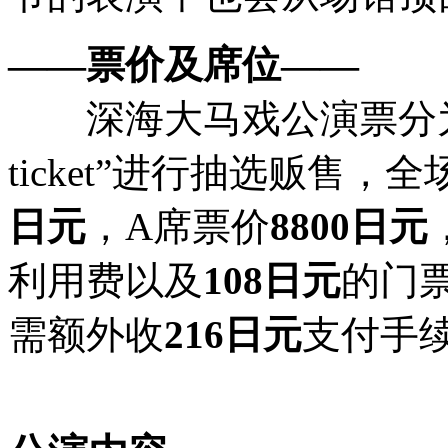
机舰娘卡组(可使用)
——票价及席位——
恤的SET。
※物贩详情见
商品 -
深海大马戏公演票分为
No.22(前段物贩)
ticket”进行抽选贩售
ソ】与【麒麟改二】
日元
，A席票价
8800日元
对【ボクカワウソ】
利用费以及
108日元
的门
进行了说明：不会对
需额外收
216日元
支付手
品而是全年龄向的同
的形象则不可以进行