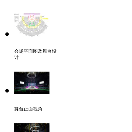
会场平面图及舞台设
相关来源：
推文
计
2019年8月4日，
C2
機関
8月3・4日前段公演
公布后段公演的特别
舞台正面视角
8月12日追加公演【