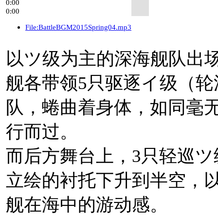
0:00
宾。
0:00
File:BattleBGM2015Spring04.mp3
“深海磨锁鬼”将由
京
以ツ级为主的深海舰队出场
相关来源：
推文
、
京
舰各带领5只驱逐イ级（轮
2019年7月8日，
C2
機関
队，蜷曲着身体，如同毫
先行抽选结束，申请
行而过。
谢！一般贩售预定于
而后方舞台上，3只轻巡ツ
在调整中。
立绘的衬托下升到半空，
舰在海中的游动感。
相关来源：
推文