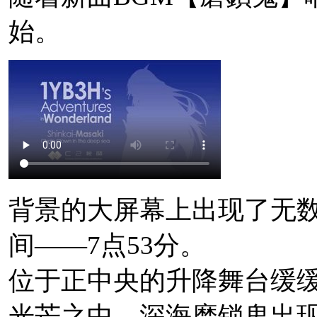
日前段公演物贩的相关
始。
参加物贩需要有当天
昼公演物贩预定于【1
【14:00】开始。
整理券。
除了探照灯以及C2机
背景的大屏幕上出现了无
物贩外，还有C2机
间——7点53分。
喱】(附赠特典文件夹
位于正中央的升降舞台缓
透明贴纸)。
光芒之中，深海磨锁鬼出