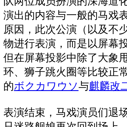
队两位成员扮演的深海道
2019年7月24日，
C2
機
演出的内容与一般的马戏
大马戏mode和新的参演
原因，此次公演（以及不
物进行表演，而是以屏幕
但在屏幕投影中除了大象
环、狮子跳火圈等比较正
8/3・4・10・11公演
的
ボクカワウソ
与
麒麟改
分为昼・夜之深海两部
8/12追加公演的先行预约
表演结束，马戏演员们退
公布参演嘉宾：
只迷路舰娘再次回到场上