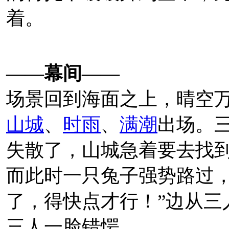
着。
——幕间——
相关来源：
推文
场景回到海面之上，晴空
2019年7月20日，
C2
機
山城
、
时雨
、
满潮
出场。
文。
失散了，山城急着要去找
而此时一只兔子强势路过，
预定于本日(7/20)晚上2
了，得快点才行！”边从三
8月12日追加公演正式
三人一脸错愕。
演。追加公演于晚上20:0