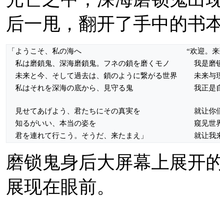
咖喱与饮品预定【10
后一甩，翻开了手中的书
喱，咖喱与特典文件
充。此外，购买餐饮
「ようこそ、私の海へ
“欢迎。
私は磨鎖鬼、深海磨鎖鬼。フネの鎖を磨くモノ
我是磨锁
未来と今、そして過去は、鎖のように繋がる世界
未来与现
相关来源：
推文
私はそれを深海の底から、見守る鬼
我正是自
見せてあげよう、君たちにその真実を
就让你们
2019年7月30日，
C2
機
知るがいい、本当の姿を
窥见世界
君を連れて行こう。そうだ、来たまえ」
就让我来
先行版。
磨锁鬼身后大屏幕上展开
追加公布大越香里为
展现在眼前。
鎖鬼
】先行试听版。