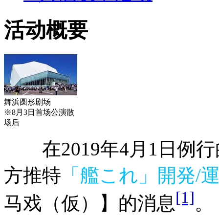
活动概要
舞浜圆形剧场
※8月3日首场公演散
场后
在2019年4月1日例行的
方推特
「艦これ」開発/
[1]
马戏（仮）】的消息
。