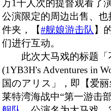
万1千人次的提督观看了
公演限定的周边出售、也
件夹，【
#舰娘游击队
】
们进行互动。
此次大马戏的标题
「
(1YB3H's Adventures in 
国のアリス」
，即【爱丽丝
莱特湾海战中“第一游击
舰队
。公演名为大马戏，