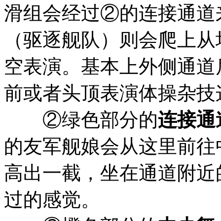
滑组会经过②的连接通道
（驱逐舰队）则会爬上从
相关来源：推文
①
、
空表演。基本上外侧通道
前或者头顶表演体操杂技
2019年8月2日，
C2
機関
②绿色部分的
连接通
8月12日追加公演门
的友军舰娘会从这里前往
上开始。8月3・4・1
高出一截，坐在通道附近
两种新作咖喱介绍：
过的感觉。
級-
（虽然看着比较微