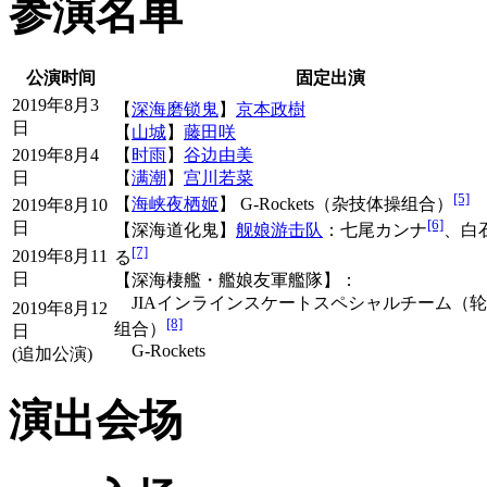
参演名单
千秋楽开幕后预定于16
公演时间
固定出演
放，只要提供任一场
2019年8月3
【
深海磨锁鬼
】
京本政樹
日
【
山城
】
藤田咲
即可参加。
2019年8月4
【
时雨
】
谷边由美
日
【
满潮
】
宫川若菜
[5]
【
海峡夜栖姬
】 G-Rockets（杂技体操组合）
2019年8月10
相关来源：推文
①
[6]
日
【深海道化鬼】
舰娘游击队
：七尾カンナ
、白
[7]
2019年8月11
る
日
【深海棲艦・艦娘友軍艦隊】：
2019年8月10日，
C2
機
JIAインラインスケートスペシャルチーム（
2019年8月12
[8]
组合）
日
G-Rockets
文。
(追加公演)
演出会场
在后段公演中更换了
被困到不思议之国的1