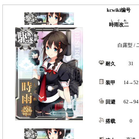
kcwiki编号
しぐれ
時雨改二
白露型 / 
31
耐久
14→52
装甲
62→94
回避
0
搭载