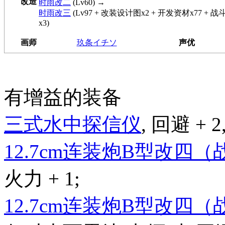
改造
时雨改二
(Lv60) →
时雨改三
(Lv97 + 改装设计图x2 + 开发资材x77 + 
x3)
画师
玖条イチソ
声优
有增益的装备
三式水中探信仪
, 回避 + 2
12.7cm连装炮B型改四
火力 + 1;
12.7cm连装炮B型改四