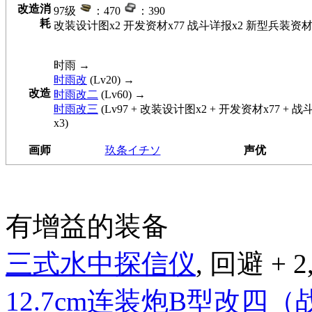
改造消
97级
：470
：390
耗
改装设计图x2 开发资材x77 战斗详报x2 新型兵装资材
时雨
→
时雨改
(Lv20) →
改造
时雨改二
(Lv60) →
时雨改三
(Lv97 + 改装设计图x2 + 开发资材x77 + 
x3)
画师
玖条イチソ
声优
有增益的装备
三式水中探信仪
, 回避 + 2
12.7cm连装炮B型改四