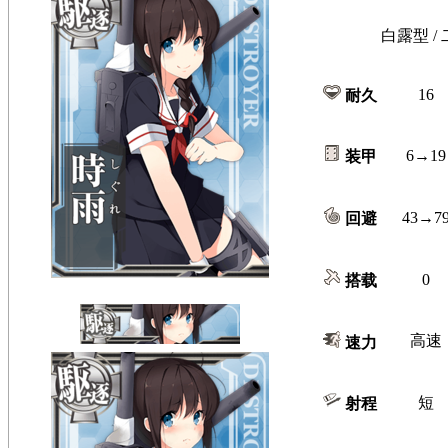
白露型 / 
16
耐久
6→19
装甲
43→7
回避
0
搭载
高速
速力
短
射程