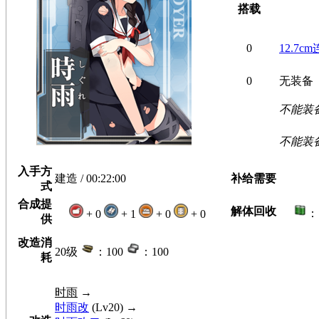
搭载
0
12.7c
0
无装备
不能装
不能装
入手方
建造 / 00:22:00
补给需要
式
合成提
解体回收
：
+ 0
+ 1
+ 0
+ 0
供
改造消
20级
：100
：100
耗
时雨
→
时雨改
(Lv20) →