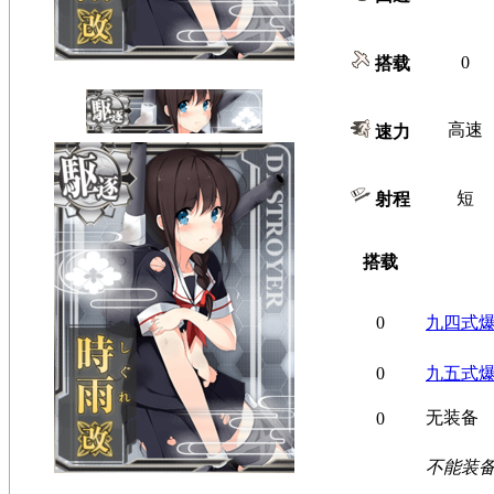
0
搭载
高速
速力
短
射程
搭载
0
九四式
0
九五式
无装备
0
不能装