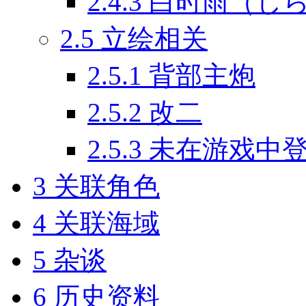
2.4.3
白时雨（し
2.5
立绘相关
2.5.1
背部主炮
2.5.2
改二
2.5.3
未在游戏中
3
关联角色
4
关联海域
5
杂谈
6
历史资料