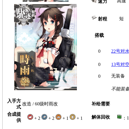
高速
速力
短
射程
搭载
0
22号对
0
13号对
无装备
0
不能装
入手方
改造 / 60级时雨改
补给需要
式
合成提
解体回收
：
+ 2
+ 2
+ 1
+ 1
供