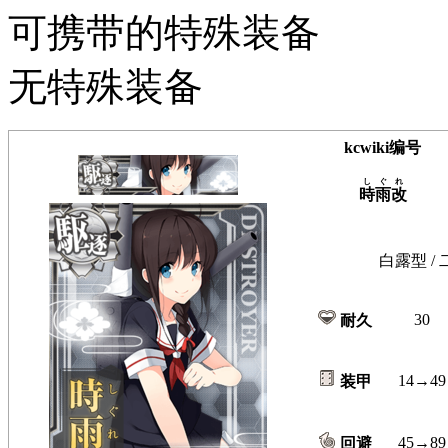
可携带的特殊装备
无特殊装备
kcwiki编号
しぐれ
時雨改
白露型 / 
30
耐久
14→49
装甲
45→89
回避