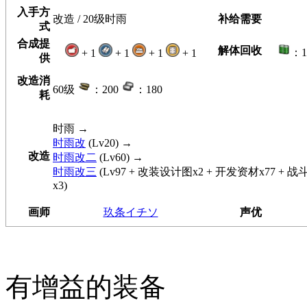
入手方
改造 / 20级时雨
补给需要
式
合成提
解体回收
：
+ 1
+ 1
+ 1
+ 1
供
改造消
60级
：200
：180
耗
时雨
→
时雨改
(Lv20) →
改造
时雨改二
(Lv60) →
时雨改三
(Lv97 + 改装设计图x2 + 开发资材x77 + 
x3)
画师
玖条イチソ
声优
有增益的装备