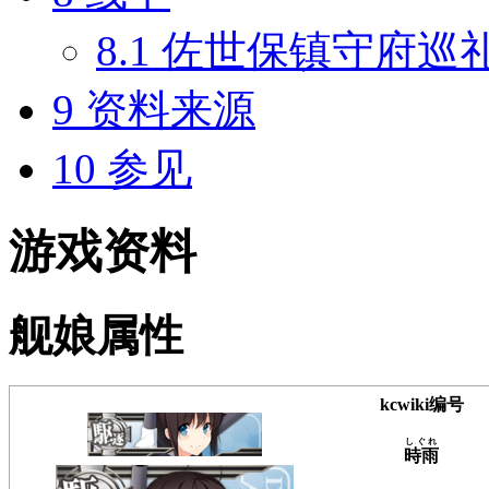
8.1
佐世保镇守府巡
9
资料来源
10
参见
游戏资料
舰娘属性
kcwiki编号
しぐれ
時雨