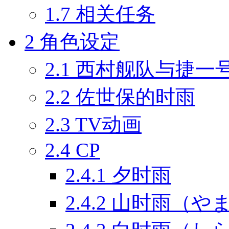
1.7
相关任务
2
角色设定
2.1
西村舰队与捷一
2.2
佐世保的时雨
2.3
TV动画
2.4
CP
2.4.1
夕时雨
2.4.2
山时雨（や