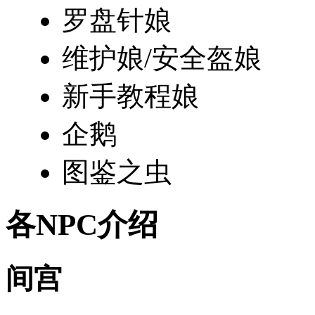
罗盘针娘
维护娘/安全盔娘
新手教程娘
企鹅
图鉴之虫
各NPC介绍
间宫