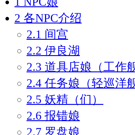
1
NPC娘
2
各NPC介绍
2.1
间宫
2.2
伊良湖
2.3
道具店娘（工作
2.4
任务娘（轻巡洋
2.5
妖精（们）
2.6
报错娘
2.7
罗盘娘