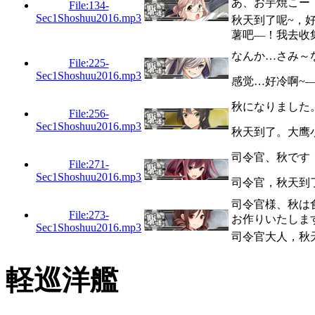
あ、お芋焼こー
File:134-
Sec1Shoshuu2016.mp3
秋天到了呢~，
薯吧—！我去收
なんか…さみ～
File:225-
Sec1Shoshuu2016.mp3
感觉…好冷啊~
秋になりました
File:256-
Sec1Shoshuu2016.mp3
秋天到了。大鹰
司令官、秋です
File:271-
Sec1Shoshuu2016.mp3
司令官，秋天到
司令官様、秋は
File:273-
お作りいたしま
Sec1Shoshuu2016.mp3
司令官大人，秋
軽巡洋艦