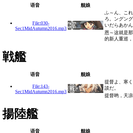
语音
舰娘
ふ～ん、これ
ろ。ングング
File:030-
いだらあかん
Sec1MidAutumn2016.mp3
恩～这就是那
的新人重巡，
戦艦
语音
舰娘
提督よ、寒く
File:143-
談だ。
Sec1MidAutumn2016.mp3
提督哟，天凉
揚陸艦
语音
舰娘