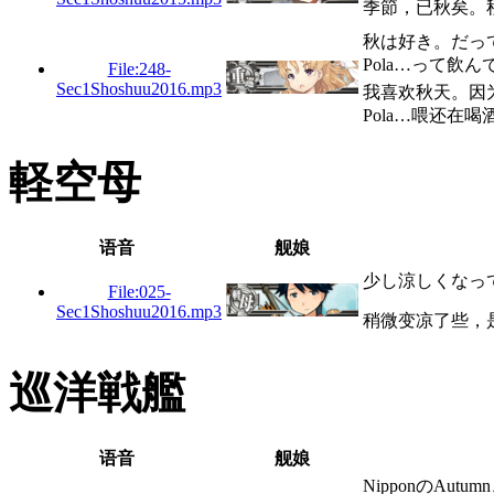
季節，已秋矣。
秋は好き。だっ
Pola…って飲
File:248-
Sec1Shoshuu2016.mp3
我喜欢秋天。因
Pola…喂还在
軽空母
语音
舰娘
少し涼しくなっ
File:025-
Sec1Shoshuu2016.mp3
稍微变凉了些，
巡洋戦艦
语音
舰娘
NipponのAu