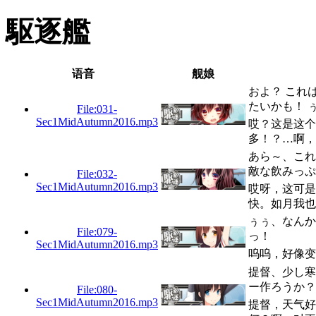
駆逐艦
语音
舰娘
およ？ これ
たいかも！ 
File:031-
Sec1MidAutumn2016.mp3
哎？这是这个
多！？…啊，
あら～、これ
敵な飲みっぷ
File:032-
Sec1MidAutumn2016.mp3
哎呀，这可是
快。如月我也
ぅぅ、なんか
File:079-
っ！
Sec1MidAutumn2016.mp3
呜呜，好像变
提督、少し寒
ー作ろうか？
File:080-
Sec1MidAutumn2016.mp3
提督，天气好