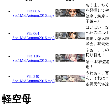
ちくま、ちく
を発揮してや
File:063-
Sec1MidAutumn2016.mp3
筑摩，筑摩～
子饿～♪
はいはい、な
べたのに…仕
File:064-
Sec1MidAutumn2016.mp3
嗯嗯，怎么啦
等会。我去做
ふぁ～。この
切り替え！ 
File:120-
Sec1MidAutumn2016.mp3
哈～ 我衣笠
進！
うわぁ～、寒
File:249-
ん、それは？
Sec1MidAutumn2016.mp3
诶呀天气转凉
軽空母