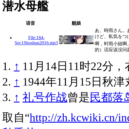
潜水母艦
语音
舰娘
あ、時雨さん。
けど、私気をつ
File:184-
Sec1Shoshuu2016.mp3
啊，时雨小姐啊
的）话应该没问
↑
11月14日11时22
↑
1944年11月15日
↑
礼号作战
曾是
民都落
取自“
http://zh.kcwiki.c