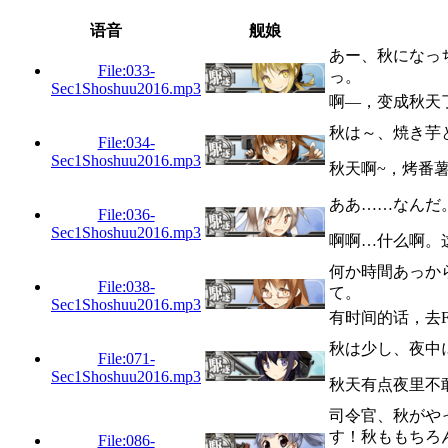
语音
舰娘
あー、秋になっ
File:033-
っ。
Sec1Shoshuu2016.mp3
啊—，变成秋天
秋は～、焼き芋
File:034-
Sec1Shoshuu2016.mp3
秋天啊~，烤番
ああ……なんだ
File:036-
Sec1Shoshuu2016.mp3
啊啊…什么啊。
何か時間あっか
File:038-
て。
Sec1Shoshuu2016.mp3
有时间的话，去
秋は少し、夜中
File:071-
Sec1Shoshuu2016.mp3
秋天有点夜里不
司令官、秋がや
す！秋ももちろ
File:086-