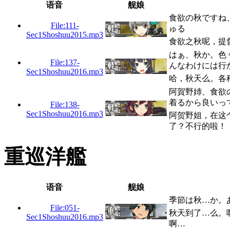
语音
舰娘
食欲の秋ですね
File:111-
ゅる
Sec1Shoshuu2015.mp3
食欲之秋呢，提
はぁ、秋か。色
File:137-
んなわけには行
Sec1Shoshuu2016.mp3
哈，秋天么。各
阿賀野姉、食欲
着るから良いっ
File:138-
Sec1Shoshuu2016.mp3
阿贺野姐，在这
了？不行的啦！
重巡洋艦
语音
舰娘
季節は秋…か。
File:051-
秋天到了…么。
Sec1Shoshuu2016.mp3
啊…