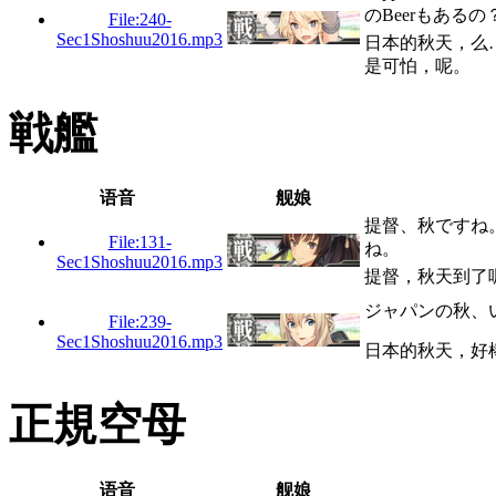
のBeerもあるの
File:240-
Sec1Shoshuu2016.mp3
日本的秋天，么
是可怕，呢。
戦艦
语音
舰娘
提督、秋ですね
File:131-
ね。
Sec1Shoshuu2016.mp3
提督，秋天到了
ジャパンの秋、
File:239-
Sec1Shoshuu2016.mp3
日本的秋天，好
正規空母
语音
舰娘