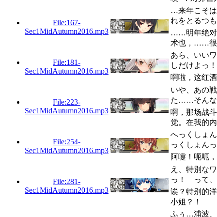
…来年こそは
れをとるつも
File:167-
Sec1MidAutumn2016.mp3
……明年绝对
术也，……很
あら、いいワ
File:181-
しだけよっ！
Sec1MidAutumn2016.mp3
啊啦，这红酒
いや、あの戦
た……そんな
File:223-
Sec1MidAutumn2016.mp3
啊，那场战斗
觉。在我的内
へっくしょん
File:254-
っくしょんっ
Sec1MidAutumn2016.mp3
阿嚏！呃呃，
え、特別なワ
っ！ って、P
File:281-
Sec1MidAutumn2016.mp3
诶？特别的洋
小姐？！
ふぅ…浦波、