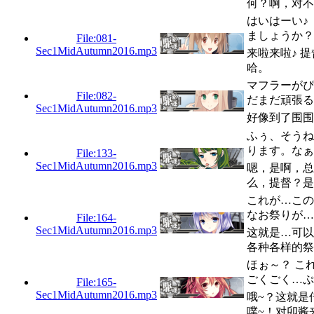
何？啊，对不
はいはーい♪
ましょうか？
File:081-
Sec1MidAutumn2016.mp3
来啦来啦♪ 
哈。
マフラーがぴ
File:082-
だまだ頑張る
Sec1MidAutumn2016.mp3
好像到了围围巾
ふぅ、そうね
ります。なぁ
File:133-
Sec1MidAutumn2016.mp3
嗯，是啊，总
么，提督？是
これが…この
なお祭りが…
File:164-
Sec1MidAutumn2016.mp3
这就是…可以
各种各样的祭
ほぉ～？ こ
ごくごく…ぷ
File:165-
Sec1MidAutumn2016.mp3
哦~？这就是
噗~！对卯酱来