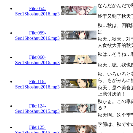
なんだかんだで
File:054-
Sec1Shoshuu2016.mp3
终于又到了秋天
秋…秋は、四戦
は…
File:059-
Sec1Shoshuu2016.mp3
秋天…秋天，对
人食欲大开的秋
秋は…そうね…
File:060-
Sec1Shoshuu2016.mp3
秋天…嗯…我也
秋、いろいろと
ら、もがみんに
File:116-
Sec1Shoshuu2016.mp3
秋天，是个美食
上亲讨厌的！
秋かぁ。この季
File:124-
る？
Sec1Shoshuu2015.mp3
秋天啊。这个季
季節は、秋です
File:125-
Sec1Shoshuu2015.mp3