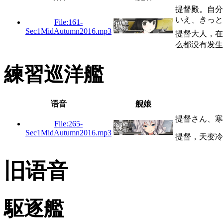
提督殿。自
いえ、きっと
File:161-
Sec1MidAutumn2016.mp3
提督大人，在
么都没有发生
練習巡洋艦
语音
舰娘
提督さん、寒
File:265-
Sec1MidAutumn2016.mp3
提督，天变冷
旧语音
駆逐艦