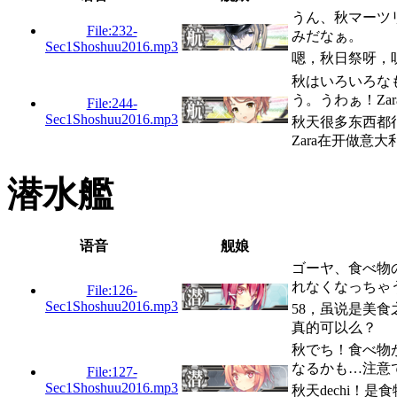
うん、秋マーツ
File:232-
みだなぁ。
Sec1Shoshuu2016.mp3
嗯，秋日祭呀，
秋はいろいろな
う。うわぁ！Za
File:244-
Sec1Shoshuu2016.mp3
秋天很多东西都
Zara在开做意
潜水艦
语音
舰娘
ゴーヤ、食べ物
れなくなっちゃ
File:126-
Sec1Shoshuu2016.mp3
58，虽说是美
真的可以么？
秋でち！食べ物
なるかも…注意
File:127-
Sec1Shoshuu2016.mp3
秋天dechi！