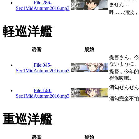
File:286-
ません…
Sec1MidAutumn2016.mp3
呼……浦波，
軽巡洋艦
语音
舰娘
提督さん。今
ないように、
File:045-
Sec1MidAutumn2016.mp3
提督，今年的
得保暖哦。
酒匂ぜんぜん
File:140-
Sec1MidAutumn2016.mp3
酒匂完全不怕
重巡洋艦
语音
舰娘