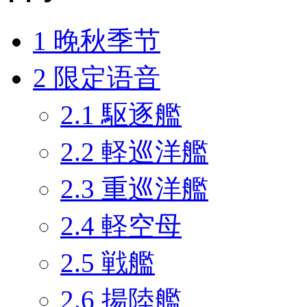
1
晚秋季节
2
限定语音
2.1
駆逐艦
2.2
軽巡洋艦
2.3
重巡洋艦
2.4
軽空母
2.5
戦艦
2.6
揚陸艦