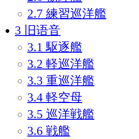
2.7
練習巡洋艦
3
旧语音
3.1
駆逐艦
3.2
軽巡洋艦
3.3
重巡洋艦
3.4
軽空母
3.5
巡洋戦艦
3.6
戦艦