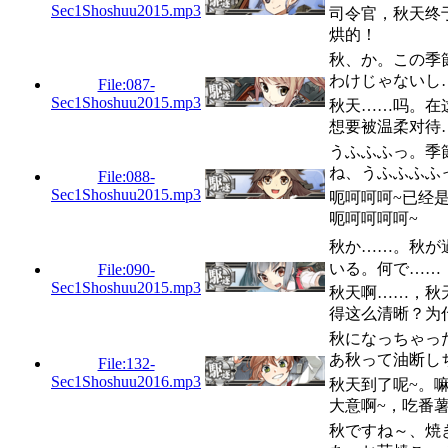
Sec1Shoshuu2015.mp3
司令官，秋天终
烘的！
秋、か。この季
わけじゃないし
File:087-
Sec1Shoshuu2015.mp3
秋天……吗。在
想要被温柔对待
うふふふっ。季
ね、うふふふふ
File:088-
Sec1Shoshuu2015.mp3
呃呵呵呵~已经
呃呵呵呵呵~
秋か……。秋が
いる。何で……
File:090-
Sec1Shoshuu2015.mp3
秋天啊……，秋
得这么清晰？为
秋になっちゃっ
あ秋って油断し
File:132-
Sec1Shoshuu2016.mp3
秋天到了呢~。
大意啊~，吃番
秋ですね～、焼