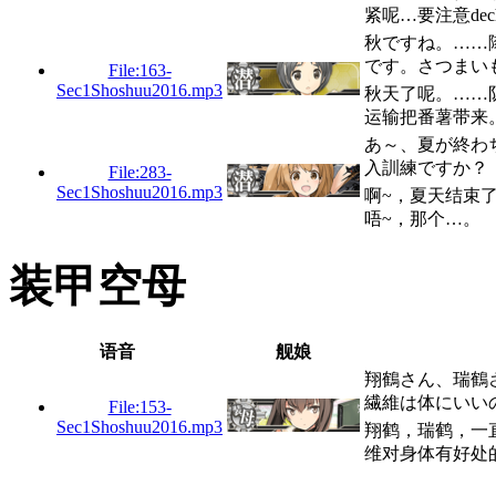
紧呢…要注意dec
秋ですね。……
です。さつまい
File:163-
Sec1Shoshuu2016.mp3
秋天了呢。……
运输把番薯带来
あ～、夏が終わ
入訓練ですか？
File:283-
Sec1Shoshuu2016.mp3
啊~，夏天结束
唔~，那个…。
装甲空母
语音
舰娘
翔鶴さん、瑞鶴
繊維は体にいい
File:153-
Sec1Shoshuu2016.mp3
翔鹤，瑞鹤，一
维对身体有好处