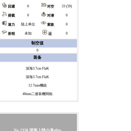
0
33 (59)
回避
对空
0
0
搭载
对潜
陆上单位
0
速力
索敌
未知
0
射程
运
制空值
0
装备
深海3.7cm FlaK
深海3.7cm FlaK
12.7mm機銃
40mm二連装機関砲
No.2330
深海上陸小鬼elite