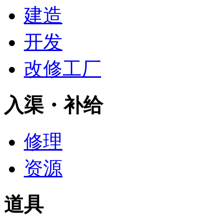
建造
开发
改修工厂
入渠・补给
修理
资源
道具