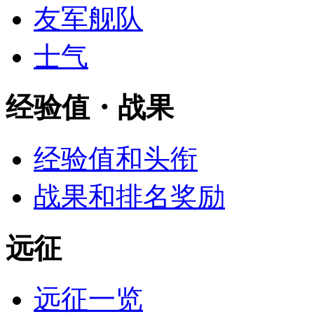
友军舰队
士气
经验值・战果
经验值和头衔
战果和排名奖励
远征
远征一览