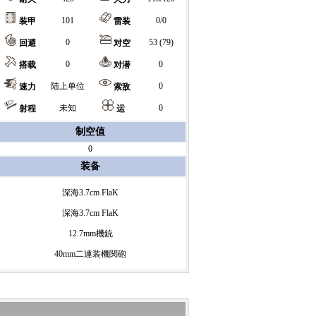
101
0/0
装甲
雷装
0
53 (79)
回避
对空
0
0
搭载
对潜
陆上单位
0
速力
索敌
未知
0
射程
运
制空值
0
装备
深海3.7cm FlaK
深海3.7cm FlaK
12.7mm機銃
40mm二連装機関砲