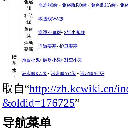
驱逐
驱逐舰I级
•
驱逐舰RO级
•
驱逐舰HA级
•
驱逐
舰
补给
输送舰WA级
舰
鱼雷
巡逻小鬼群
•
S艇小鬼群
艇
浮动
浮游要塞
•
护卫要塞
要塞
陆
炮台小鬼
•
碉堡小鬼
•
對空小鬼
基
水
潜水艇KA级
•
潜水艇YO级
•
潜水艇SO级
下
取自“
http://zh.kcwiki.c
&oldid=176725
”
导航菜单