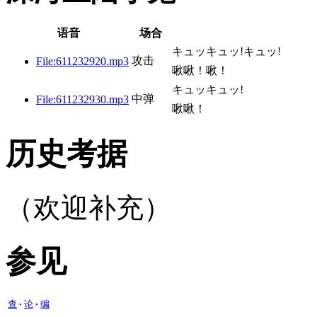
语音
场合
キュッキュッ!キュッ!
攻击
File:611232920.mp3
啾啾！啾！
キュッキュッ!
中弹
File:611232930.mp3
啾啾！
历史考据
（欢迎补充）
参见
查
论
编
•
•