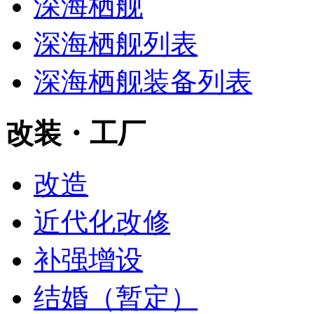
深海栖舰‎‎
深海栖舰列表
深海栖舰装备列表
改装・工厂
改造
近代化改修
补强增设
结婚（暂定）