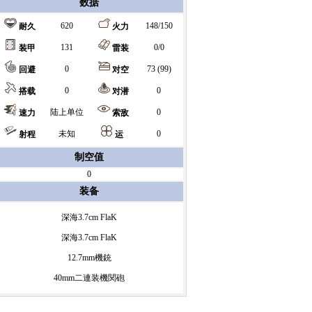
数据
620
148/150
耐久
火力
131
0/0
装甲
雷装
0
73 (99)
回避
对空
0
0
搭载
对潜
陆上单位
0
速力
索敌
未知
0
射程
运
制空值
0
装备
深海3.7cm FlaK
深海3.7cm FlaK
12.7mm機銃
40mm二連装機関砲