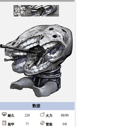
数据
220
88/90
耐久
火力
77
0/0
装甲
雷装