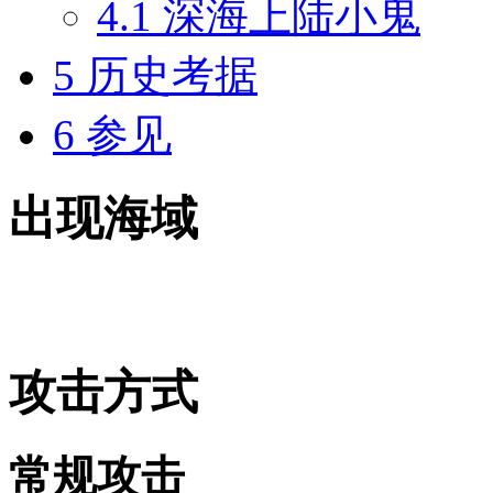
4.1
深海上陆小鬼
5
历史考据
6
参见
出现海域
攻击方式
常规攻击