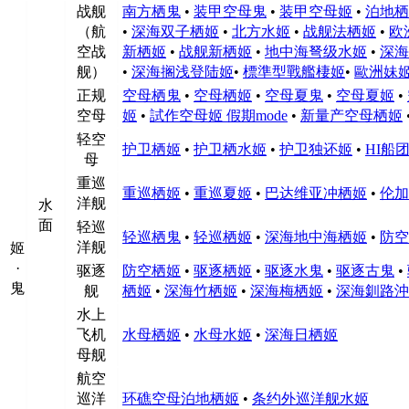
战舰
南方栖鬼
•
装甲空母鬼
•
装甲空母姬
•
泊地栖
（航
•
深海双子栖姬
•
北方水姬
•
战舰法栖姬
•
欧
空战
新栖姬
•
战舰新栖姬
•
地中海弩级水姬
•
深海
舰）
•
深海搁浅登陆姬
•
標準型戰艦棲姬
•
歐洲妹
正规
空母栖鬼
•
空母栖姬
•
空母夏鬼
•
空母夏姬
•
空母
姬
•
試作空母姬 假期mode
•
新量产空母栖姬
轻空
护卫栖姬
•
护卫栖水姬
•
护卫独还姬
•
HI船
母
重巡
重巡栖姬
•
重巡夏姬
•
巴达维亚冲栖姬
•
伦加
洋舰
水
面
轻巡
轻巡栖鬼
•
轻巡栖姬
•
深海地中海栖姬
•
防空
洋舰
姬
·
驱逐
防空栖姬
•
驱逐栖姬
•
驱逐水鬼
•
驱逐古鬼
•
鬼
舰
栖姬
•
深海竹栖姬
•
深海梅栖姬
•
深海釧路沖
水上
飞机
水母栖姬
•
水母水姬
•
深海日栖姬
母舰
航空
巡洋
环礁空母泊地栖姬
•
条约外巡洋舰水姬