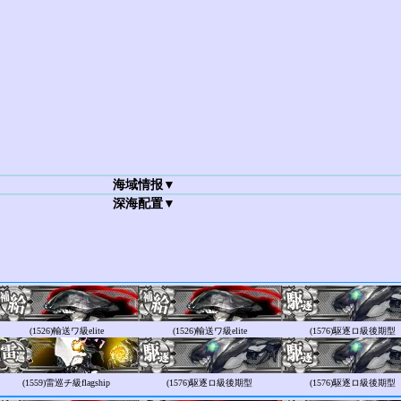
海域情报▼
深海配置▼
(1526)
輸送ワ級elite
(1526)
輸送ワ級elite
(1576)
駆逐ロ級後期型
(1559)
雷巡チ級flagship
(1576)
駆逐ロ級後期型
(1576)
駆逐ロ級後期型