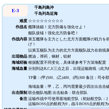
千島列島沖
E-3
千岛列岛近海
难度
☆☆☆☆☆☆☆☆☆
作战名
艦隊抜錨！北方防備を強化せよ！
舰队拔锚！强化北方防备吧！
作战内容
第五艦隊を主力とした北方方面艦隊の戦力を
げ！
以第五舰队为主力的北方方面舰队战力在前线
出现物品
燃油，弹药，钢材，铝材
海域经验
根据配置不同变化，具体请参考下方深海配置
海域血量
分别到达B,C,E三点之后，出现运输路线（此
TP量：(甲)500、(乙)400、(丙)300 备注：
海域血量：甲，乙，丙均需要最少四次出击击破
出击限制
联合舰队地图 出击贴条：联合部队
备注
运输作战中可使用基地航空队（初始航空队：2
运输BOSS点的航程为9，战斗BOSS点的航程为