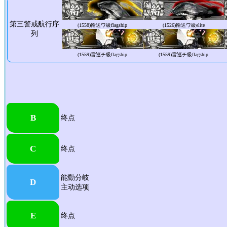
第三警戒航行序
(1558)
輸送ワ級flagship
(1526)
輸送ワ級elite
列
(1559)
雷巡チ級flagship
(1559)
雷巡チ級flagship
B
终点
C
终点
能動分岐
D
主动选项
E
终点