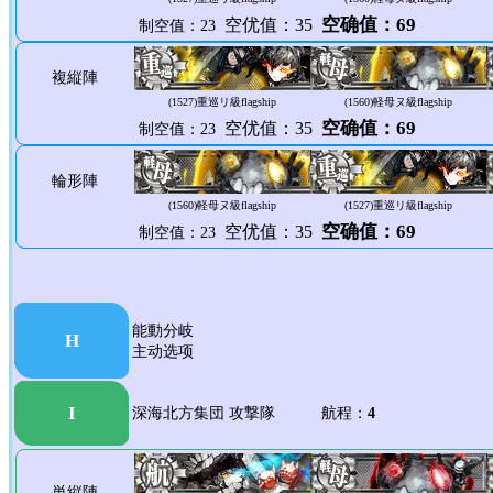
空确值：69
空优值：35
制空值：23
複縦陣
(1527)
重巡リ級flagship
(1560)
軽母ヌ級flagship
空确值：69
空优值：35
制空值：23
輪形陣
(1560)
軽母ヌ級flagship
(1527)
重巡リ級flagship
空确值：69
空优值：35
制空值：23
能動分岐
H
主动选项
I
深海北方集団 攻撃隊 航程：
4
単縦陣