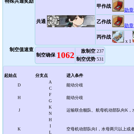
特殊共通奖励
甲作战
勋章
共通
乙作战
勋章
丙作战
x 1
制空值速查
敌制空
237
1062
制空确保
制空优势
531
起始点
分支点
进入条件
A
D
能动分歧
C
F
H
能动分歧
G
K
J
运输联合舰队、航母机动部队向K，
N
H
I
K
空母机动部队向I，水母两只以上或
L