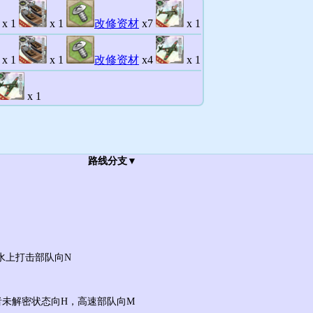
x 1
x 1
改修资材
x7
x 1
x 1
x 1
改修资材
x4
x 1
x 1
路线分支▼
水上打击部队向N
者未解密状态向H，高速部队向M