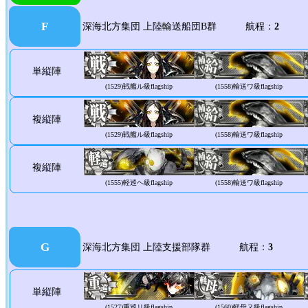
F
深海北方集団 上陸輸送船団B群 航程：
2
単縦陣
(1529)
戦艦ル級flagship
(1558)
輸送ワ級flagship
複縦陣
(1529)
戦艦ル級flagship
(1558)
輸送ワ級flagship
複縦陣
(1555)
軽巡ヘ級flagship
(1558)
輸送ワ級flagship
G
深海北方集団 上陸支援部隊群 航程：
3
単縦陣
(1527)
重巡リ級flagship
(1560)
軽母ヌ級flagship