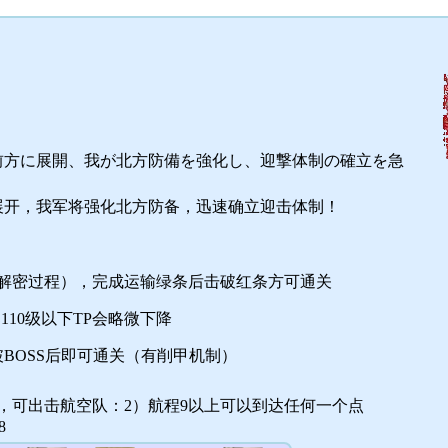
前方に展開、我が北方防備を強化し、迎撃体制の確立を急
展开，我军将强化北方防备，迅速确立迎击体制！
为解密过程），完成运输绿条后击破红条方可通关
司令部110级以下TP会略微下降
BOSS后即可通关（有削甲机制）
，可出击航空队：2）航程9以上可以到达任何一个点
8