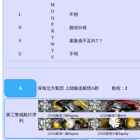
M
O
L
不明
Q
P
N
能动分歧
R
T
S
索敌值不足向T？
W
T
U
不明
V
A
深海北方集団 上陸輸送船団A群 航程：
2
第三警戒航行序
(1558)
輸送ワ級flagship
(1526)
輸送ワ級elite
列
(1555)
軽巡ヘ級flagship
(1559)
雷巡チ級flagship