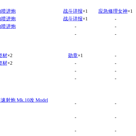
地喷进炮
战斗详报
×1
应急修理女神
×1
地喷进炮
战斗详报
×1
-
地喷进炮
-
-
-
-
资材
×2
勋章
×1
-
资材
×2
-
-
-
-
-
-
速射炮 Mk.10改 Model
-
-
-
-
-
-