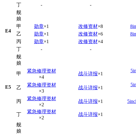
丁
-
-
舰
娘
甲
勋章
×1
改修资材
×8
8
E4
乙
勋章
×1
改修资材
×6
8
丙
勋章
×1
改修资材
×4
丁
-
-
舰
娘
5
紧急修理资材
甲
战斗详报
×1
×4
5
紧急修理资材
E5
乙
战斗详报
×1
×3
紧急修理资材
丙
战斗详报
×1
5i
×2
紧急修理资材
丁
战斗详报
×1
×2
舰
娘