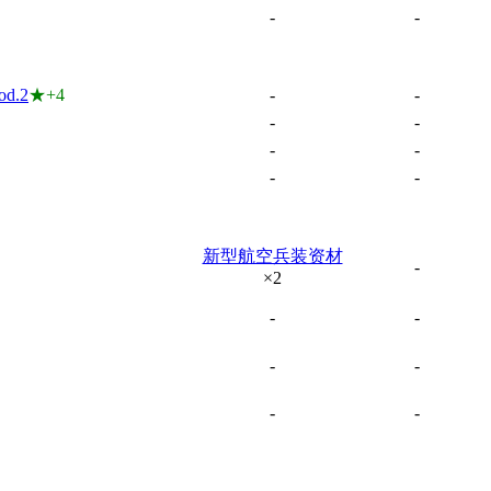
-
-
d.2
★+4
-
-
-
-
-
-
-
-
新型航空兵装资材
-
×2
-
-
-
-
-
-