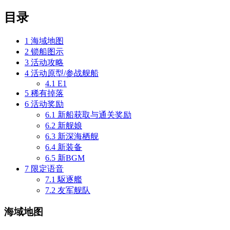
目录
1
海域地图
2
锁船图示
3
活动攻略
4
活动原型/参战舰船
4.1
E1
5
稀有掉落
6
活动奖励
6.1
新船获取与通关奖励
6.2
新舰娘
6.3
新深海栖舰
6.4
新装备
6.5
新BGM
7
限定语音
7.1
駆逐艦
7.2
友军舰队
海域地图