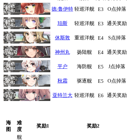
德·鲁伊特
轻巡洋舰
O点掉落
E3
珀斯
轻巡洋舰
通关奖励
E3
休斯敦
重巡洋舰
S点掉落
E4
神州丸
扬陆舰
通关奖励
E4
平户
海防舰
J点掉落
E5
秋霜
驱逐舰
O点掉落
E5
亚特兰大
轻巡洋舰
通关奖励
E6
海
难
奖励1
奖励2
图
度
舰