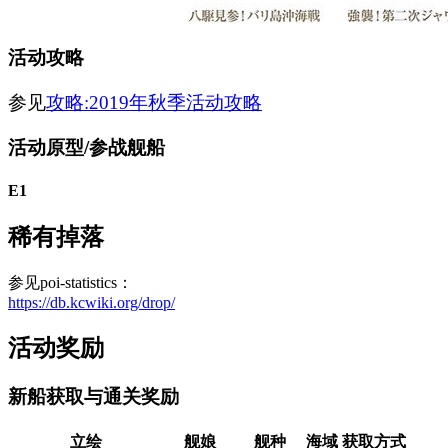
活动攻略
参见
攻略:2019年秋季活动攻略
活动原型/参战舰船
E1
稀有掉落
参见poi-statistics：
https://db.kcwiki.org/drop/
活动奖励
新船获取与通关奖励
立绘
舰娘
舰种
海域
获取方式