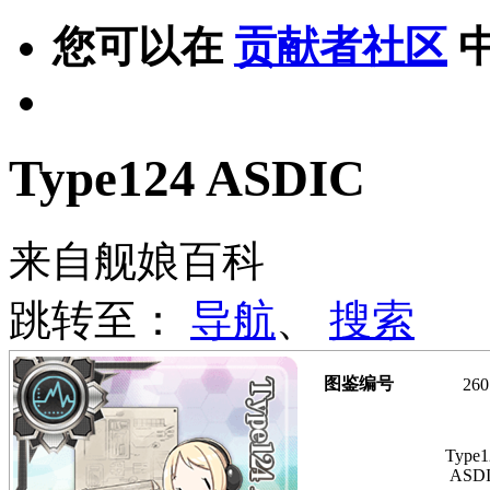
您可以在
贡献者社区
Type124 ASDIC
来自舰娘百科
跳转至：
导航
、
搜索
图鉴编号
260
Type1
ASD