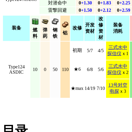
対潜命中
0
+1.30
0
+1.83
0
+2.25
雷撃回避
0
+1.50
0
+2.12
0
+2.59
改
开发
修
装备
装备
改修
燃
弹
钢
资材
资
消耗
铝
料
药
铁
材
三式水中
初期
5/7
4/5
探信仪
ｘ1
三式水中
Type124
★6
10
0
50
110
6/8
5/6
ASDIC
探信仪
ｘ2
13号对空
★max
14/19
7/10
电探
ｘ3
目录