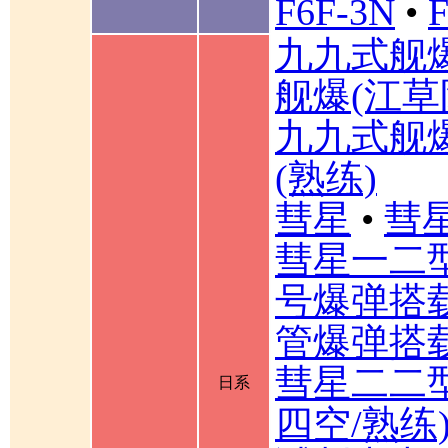
F6F-3N
•
F
九九式舰
舰爆(江草
九九式舰
(熟练)
彗星
•
彗星
彗星一二
号爆弹搭载
管爆弹搭载
彗星二二型
日系
四空/熟练