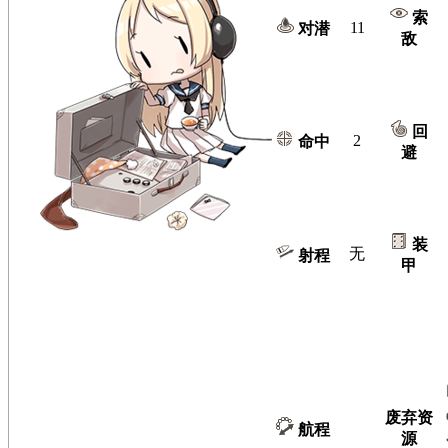
索
11
对潜
敌
回
2
命中
避
装
无
射程
甲
废弃资
航程
源