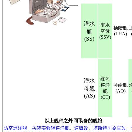
潜水
潜水
扬陆舰
艇
空母
(LHA)
(SSV)
(SS)
练习
潜水
巡洋
补给舰
母舰
(AO)
舰
(AS)
(CT)
以上舰种之外 可装备的舰娘
防空巡洋舰
、
兵装实验轻巡洋舰
、
速吸改
、
塔斯特司令官改
、