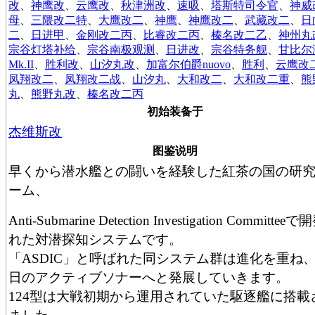
改
、
神鹰改
、
云鹰改
、
秋津洲改
、
速吸
、
塔斯特司令官
、
神威
母
、
三隈改二特
、
大鹰改二
、
神鹰
、
神鹰改二
、
武藏改二
、
日
二
、
日进甲
、
金刚改二丙
、
比睿改二丙
、
榛名改二乙
、
神州丸
宗谷灯塔补给
、
宗谷南极观测
、
日进改
、
宗谷特务舰
、
甘比尔
Mk.II
、
胜利改
、
山汐丸改
、
加富尔伯爵nuovo
、
胜利
、
云鹰改
凤翔改二
、
凤翔改二战
、
山汐丸
、
大和改二
、
大和改二重
、
熊
丸
、
熊野丸改
、
榛名改二丙
初始装备于
杰维斯改
图鉴说明
早くから潜水艦との闘いを経験した紅茶の国の研
ーム、
Anti-Submarine Detection Investigation Committee
れた対潜探知システムです。
「ASDIC」と呼ばれた同システム群は進化を重ね
日のアクティブソナーへと発展していきます。
124型は大戦初期から運用されていた駆逐艦に搭載