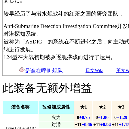
ました。
较早经历了与潜水舰战斗的红茶之国的研究团队，
Anti-Submarine Detection Investigation Committee
对潜探知系统。
被称为「ASDIC」的系统在不断进化之后，向主动
纳进行发展。
124型在大战初期被驱逐舰搭载而进行了运用。
是谁在呼叫舰队
日文Wiki
英文Wi
此装备无额外增益
装备名称
改修加成属性
★1
★2
★3
火力
0
+0.75
0
+1.06
0
+1.29
対潜
+11
+0.66
+11
+0.94
+11
+1.1
Type124 ASDIC