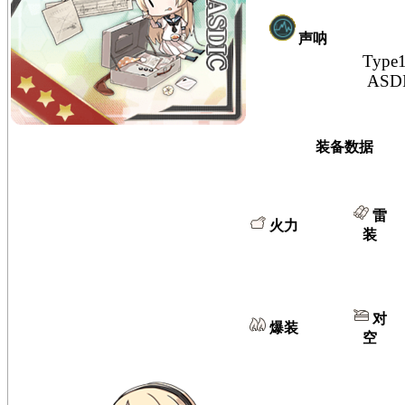
声呐
Type
ASD
装备数据
雷
火力
装
对
爆装
空