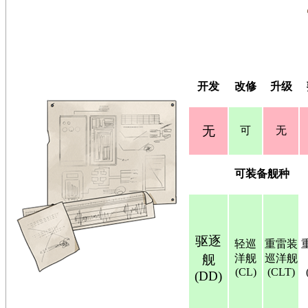
开发
改修
升级
无
可
无
可装备舰种
驱逐
轻巡
重雷装
舰
洋舰
巡洋舰
(CL)
(CLT)
(DD)