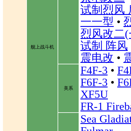
试制烈风 
一一型
•
烈风改二(
试制 阵风
舰上战斗机
震电改
•
F4F-3
•
F4
F6F-3
•
F6
美系
XF5U
FR-1 Fireb
Sea Gladia
Fulmar