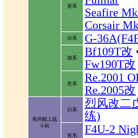
英系
Seafire Mk
Corsair Mk
G-36A(F
法系
Bf109T改
德系
Fw190T改
Re.2001 
意系
Re.2005改
烈风改二
日系
练)
夜间舰上战
F4U-2 Nigh
斗机
美系