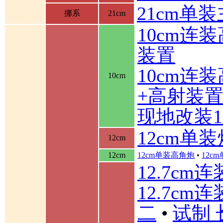
21cm单
挪系
21cm
10cm连
装置
10cm连
10cm
+高射装
现地改装1
12cm单装
12cm
12cm
12cm单装高角炮
•
12c
12.7cm
12.7cm
二
•
试制 