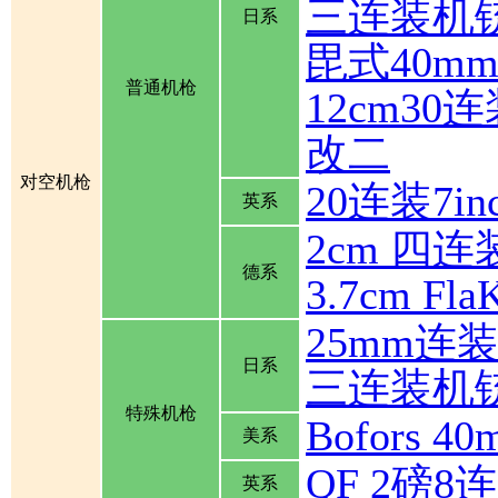
三连装机
日系
毘式40m
普通机枪
12cm30
改二
对空机枪
20连装7inch
英系
2cm 四连装
德系
3.7cm Fla
25mm连
日系
三连装机
特殊机枪
Bofors
美系
QF 2磅
英系