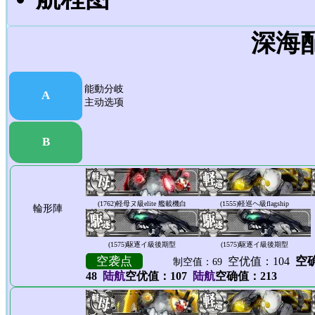
深海
能動分岐
A
主动选项
B
(1762)
軽母ヌ級elite 艦載機白
(1555)
軽巡ヘ級flagship
輪形陣
(1575)
駆逐イ級後期型
(1575)
駆逐イ級後期型
空袭点
空确
空优值：104
制空值：69
48
陆航
空优值：107
陆航
空确值：213