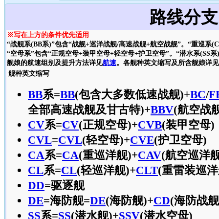
路线分支
※写在上方的条件优先适用
“战舰系(BB系)”包含“战舰+巡洋战舰/高速战舰+航空战舰”。“重巡系(
“空母系”包含“正规空母+装甲空母+轻空母+护卫空母”。“潜水系(SS系
舰娘的航速组别及提升方法详见
航速
。各舰种英文缩写及所含舰娘详见
舰种英文缩写
BB
系=
BB
(包含大多数低速战舰)+
BC
/
F
全部高速战舰及甘古特)+
BBV
(航空战舰
CV
系=
CV
(正规空母)+
CVB
(装甲空母)
CVL
=
CVL
(轻空母)+
CVE
(护卫空母)
CA
系=
CA
(重巡洋舰)+
CAV
(航空巡洋舰
CL
系=
CL
(轻巡洋舰)+
CLT
(重雷装巡洋
DD
=驱逐舰
DE
=海防舰=
DE
(海防舰)+
CD
(海防战舰
SS
系=
SS
(潜水舰)+
SSV
(潜水空母)