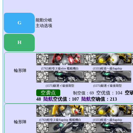
能動分岐
G
主动选项
H
(1762)
軽母ヌ級elite 艦載機白
(1555)
軽巡ヘ級flagship
輪形陣
(1575)
駆逐イ級後期型
(1575)
駆逐イ級後期型
空袭点
空确
空优值：104
制空值：69
48
陆航
空优值：107
陆航
空确值：213
(1763)
軽母ヌ級flagship 艦載機白
(1555)
軽巡ヘ級flagship
輪形陣