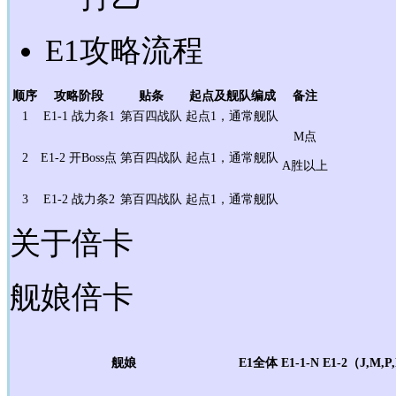
E1攻略流程
顺序
攻略阶段
贴条
起点及舰队编成
备注
1
E1-1 战力条1
第百四战队
起点1，通常舰队
M点
2
E1-2 开Boss点
第百四战队
起点1，通常舰队
A胜以上
3
E1-2 战力条2
第百四战队
起点1，通常舰队
关于倍卡
舰娘倍卡
舰娘
E1全体
E1-1-N
E1-2（J,M,P