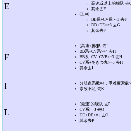
E
高速或以上的舰队 去
其余去F
CL=0
BB系+CV系>=3 去F
DD+DE>=3 去G
其余去F
[高速+]舰队 去I
BB系+CV系>=4 去H
F
BB系+CV+CVB>=3 去H
CV系+あきつ丸>=3 去H
其余去I
I
分歧点系数=4，甲难度索敌>=
索敌不足 去K
[最速]的舰队 去P
L
CV系>=3 去O
DD+DE<=1 去O
其余去P