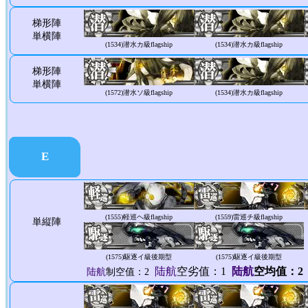
梯形陣
単横陣
(1534)
潜水カ級flagship
(1534)
潜水カ級flagship
梯形陣
単横陣
(1572)
潜水ソ級flagship
(1534)
潜水カ級flagship
E
(1555)
軽巡ヘ級flagship
(1559)
雷巡チ級flagship
単縦陣
(1575)
駆逐イ級後期型
(1575)
駆逐イ級後期型
陆航
空劣值：1
陆航
空均值：2
陆航
制空值：2