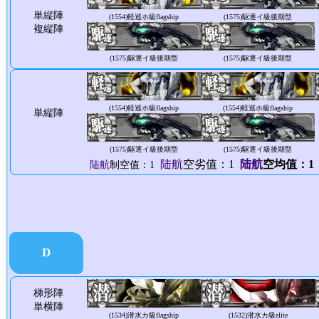
単縦陣
(1554)
軽巡ホ級flagship
(1575)
駆逐イ級後期型
複縦陣
(1575)
駆逐イ級後期型
(1575)
駆逐イ級後期型
(1554)
軽巡ホ級flagship
(1554)
軽巡ホ級flagship
単縦陣
(1575)
駆逐イ級後期型
(1575)
駆逐イ級後期型
陆航
空劣值：1
陆航
空均值：1
陆航
制空值：1
D
梯形陣
単横陣
(1534)
潜水カ級flagship
(1532)
潜水カ級elite