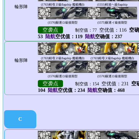
(1763)
軽母ヌ級flagship 艦載機白
(1555)
軽巡ヘ級flagship
輪形陣
(1576)
駆逐ロ級後期型
(1575)
駆逐イ級後期型
空袭点
空确
空优值：116
制空值：77
53
陆航
空优值：119
陆航
空确值：237
(1763)
軽母ヌ級flagship 艦載機白
(1763)
軽母ヌ級flagship 艦載機白
輪形陣
(1576)
駆逐ロ級後期型
(1576)
駆逐ロ級後期型
空袭点
空确
空优值：231
制空值：154
104
陆航
空优值：234
陆航
空确值：468
C