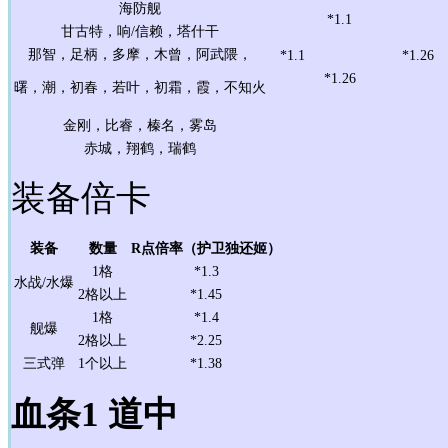
海防舰
*1.1
甘古特，响/信赖，塔什干
那智，足柄，多摩，木曾，阿武隈，
*1.1
*1.26
*1.26
曙，潮，初春，若叶，初霜，霞，不知火
金刚，比睿，榛名，雾岛
赤城，翔鹤，瑞鹤
装备倍卡
装备
数量
R点倍率（护卫独还姬）
1格
*1.3
水战/水爆
2格以上
*1.45
1格
*1.4
舰爆
2格以上
*2.25
三式弹
1个以上
*1.38
血条1 道中