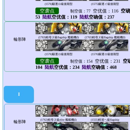
(1576)
駆逐ロ級後期型
(1575)
駆逐イ級後期型
空袭点
空确
空优值：116
制空值：77
53
陆航
空优值：119
陆航
空确值：237
(1763)
軽母ヌ級flagship 艦載機白
(1763)
軽母ヌ級flagship 艦載機白
輪形陣
(1576)
駆逐ロ級後期型
(1576)
駆逐ロ級後期型
空袭点
空确
空优值：231
制空值：154
104
陆航
空优值：234
陆航
空确值：468
I
(1762)
軽母ヌ級elite 艦載機白
(1555)
軽巡ヘ級flagship
輪形陣