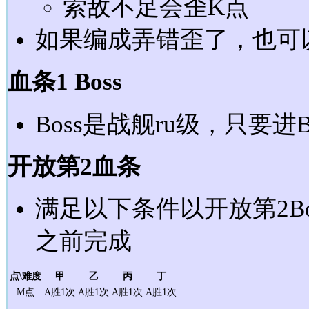
索敌不足会歪K点
如果编成弄错歪了，也可
血条1 Boss
Boss是战舰ru级，只要进
开放第2血条
满足以下条件以开放第2B
之前完成
点\难度
甲
乙
丙
丁
M点
A胜1次
A胜1次
A胜1次
A胜1次