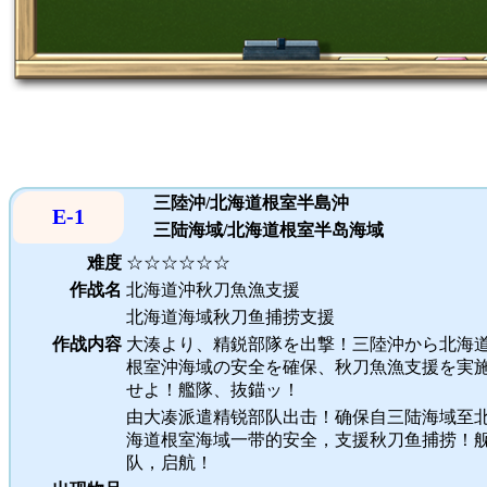
三陸沖/北海道根室半島沖
E-1
三陆海域/北海道根室半岛海域
难度
☆☆☆☆☆☆
作战名
北海道沖秋刀魚漁支援
北海道海域秋刀鱼捕捞支援
作战内容
大湊より、精鋭部隊を出撃！三陸沖から北海
根室沖海域の安全を確保、秋刀魚漁支援を実
せよ！艦隊、抜錨ッ！
由大凑派遣精锐部队出击！确保自三陆海域至
海道根室海域一带的安全，支援秋刀鱼捕捞！
队，启航！