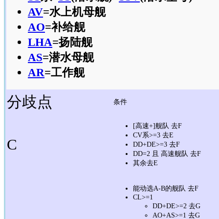
AV
=水上机母舰
AO
=补给舰
LHA
=扬陆舰
AS
=潜水母舰
AR
=工作舰
分歧点
条件
[高速+]舰队 去F
CV系>=3 去E
C
DD+DE>=3 去F
DD=2 且 高速舰队 去F
其余去E
能动选A-B的舰队 去F
CL>=1
DD+DE>=2 去G
AO+AS>=1 去G