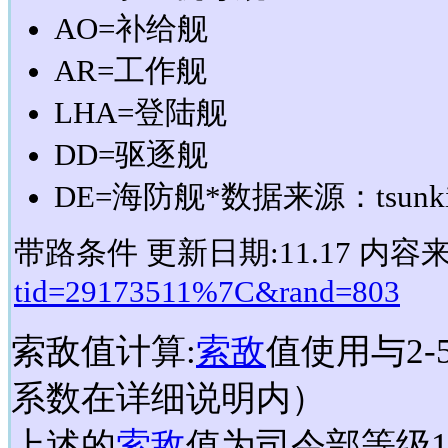
AO=补给舰
AR=工作舰
LHA=登陆舰
DD=驱逐舰
DE=海防舰*数据来源：tsunki
带路条件 更新日期:11.17 内容
tid=29173511%7C&rand=803
索敌值计算:
索敌
值使用与2-
系数在详细说明内）
上述的
索敌
值为司令部等级1