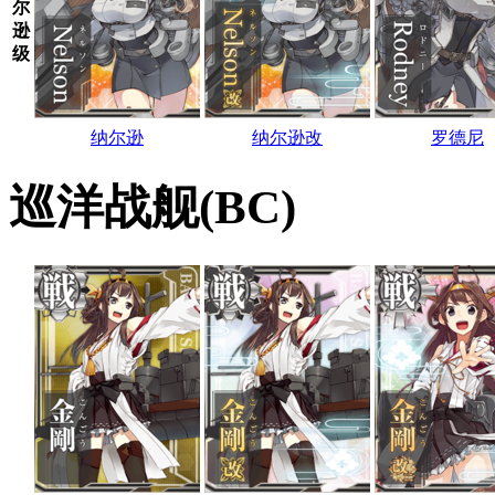
尔
逊
级
纳尔逊
纳尔逊改
罗德尼
巡洋战舰(BC)