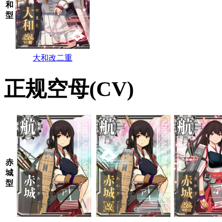
和
型
大和改二重
正规空母(CV)
赤
城
型