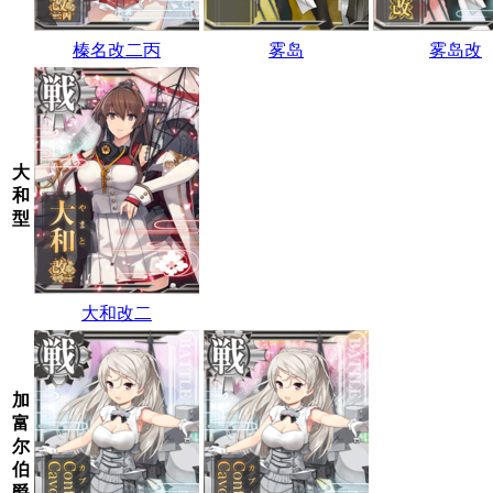
榛名改二丙
雾岛
雾岛改
大
和
型
大和改二
加
富
尔
伯
爵