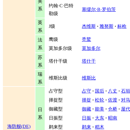
美
约翰·C·巴特
系
塞缪尔·B·罗伯茨
勒级
英
J级
杰维斯
·
雅努斯
·
标枪
系
鹰级
秃鹫
法
系
莫加多尔级
莫加多尔
苏
塔什干级
塔什干
系
瑞
维斯比级
维斯比
系
占守型
占守
·
国后
·
八丈
·
石
择捉型
择捉
·
松轮
·
佐渡
·
对
御藏型
御藏
·
能美
·
仓桥
·
屋
日
系
日振型
日振
·
大东
·
昭南
海防舰(DE)
鹈来型
鹈来
·
稻木