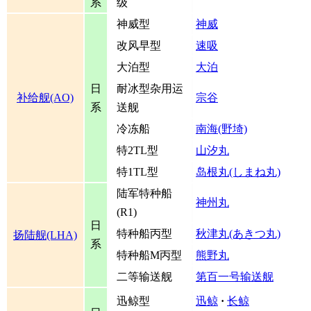
系
级
神威型
神威
改风早型
速吸
大泊型
大泊
日
耐冰型杂用运
补给舰(AO)
宗谷
系
送舰
冷冻船
南海(野埼)
特2TL型
山汐丸
特1TL型
岛根丸(しまね丸)
陆军特种船
神州丸
(R1)
日
特种船丙型
秋津丸(あきつ丸)
扬陆舰(LHA)
系
特种船M丙型
熊野丸
二等输送舰
第百一号输送舰
迅鲸型
迅鲸
·
长鲸