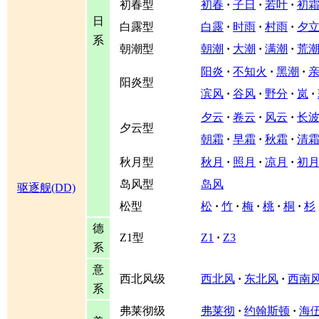
初春型
初春
·
子日
·
若叶
·
初
日
白露型
白露
·
时雨
·
村雨
·
夕
系
朝潮型
朝潮
·
大潮
·
满潮
·
荒
阳炎
·
不知火
·
黑潮
·
阳炎型
滨风
·
谷风
·
野分
·
岚
·
夕云
·
卷云
·
风云
·
长
夕云型
朝霜
·
早霜
·
秋霜
·
清
秋月型
秋月
·
照月
·
凉月
·
初
岛风型
岛风
驱逐舰(DD)
松型
松
·
竹
·
梅
·
桃
·
桐
·
杉
德
Z1型
Z1
·
Z3
系
意
西北风级
西北风
·
东北风
·
西南
系
弗莱彻级
弗莱彻
·
约翰斯顿
·
海伍