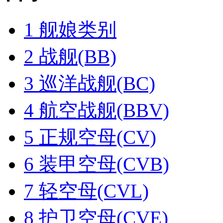
1
舰娘类别
2
战舰(BB)
3
巡洋战舰(BC)
4
航空战舰(BBV)
5
正规空母(CV)
6
装甲空母(CVB)
7
轻空母(CVL)
8
护卫空母(CVE)