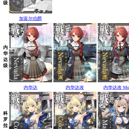
级
加富尔伯爵
内
华
达
级
内华达
内华达改
内华达改 Mod
科
罗
拉