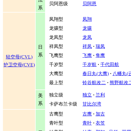
贝阿恩级
贝阿恩
系
凤翔型
凤翔
龙骧型
龙骧
龙凤型
龙凤
祥凤型
祥凤
·
瑞凤
日
系
飞鹰型
飞鹰
·
隼鹰
轻空母(CVL)
千岁型
千岁航
·
千代田航
护卫空母(CVE)
大鹰型
春日丸(大鹰)
·
八幡丸(
最上型
铃谷航改二
·
熊野航改
独立级
独立
·
兰利
美
系
卡萨布兰卡级
甘比尔湾
古鹰型
古鹰
·
加古
青叶型
青叶
·
衣笠