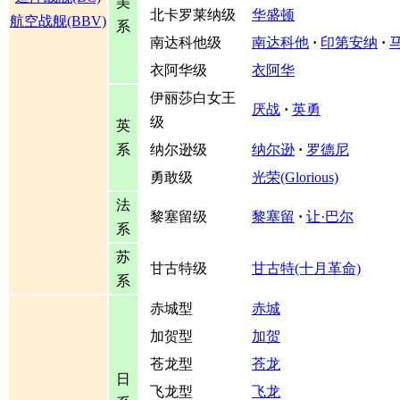
美
北卡罗莱纳级
华盛顿
航空战舰(BBV)
系
南达科他级
南达科他
·
印第安纳
·
衣阿华级
衣阿华
伊丽莎白女王
厌战
·
英勇
级
英
系
纳尔逊级
纳尔逊
·
罗德尼
勇敢级
光荣(Glorious)
法
黎塞留级
黎塞留
·
让·巴尔
系
苏
甘古特级
甘古特(十月革命)
系
赤城型
赤城
加贺型
加贺
苍龙型
苍龙
日
飞龙型
飞龙