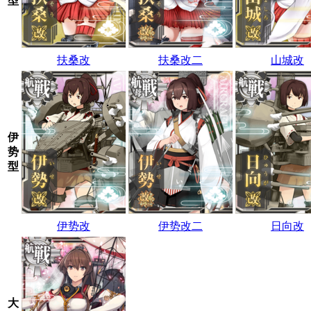
型
扶桑改
扶桑改二
山城改
伊
势
型
伊势改
伊势改二
日向改
大