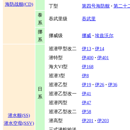
海防战舰(CD)
丁型
第四号海防舰
·
第二十
泰
吞武里级
吞武里
系
挪
挪威级
挪威
·
埃兹沃尔
系
巡潜甲型改二
伊13
·
伊14
潜特型
伊400
·
伊401
海大VI型
伊168
巡潜3型
伊8
巡潜乙型
伊19
·
伊26
·
伊36
日
巡潜乙型改一
伊41
系
巡潜丙型
伊47
巡潜乙型改二
伊58
潜水舰(SS)
潜高型
伊201
·
伊203
潜水空母(SSV)
三式潜航输送