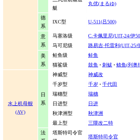
丸优(まるゆ)
艇
德
IXC型
U-511(吕500)
系
马塞洛级
C.卡佩里尼(UIT-24/伊50
意
系
马可尼级
路易吉·托雷利(UIT-25/伊
鲑鱼级
鲑鱼
美
系
猫鲨级
鼓鱼
·
刺鲅
·
鲦鱼(列奥纳
神威型
神威改
千岁型
千岁
·
千代田
瑞穗型
瑞穗
日
系
水上机母舰
日进型
日进
(AV)
秋津洲型
秋津洲
最上型
三隈改二特
法
塔斯特司令官
塔斯特司令官