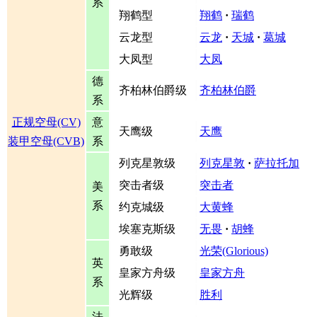
系
翔鹤型
翔鹤
·
瑞鹤
云龙型
云龙
·
天城
·
葛城
大凤型
大凤
德
齐柏林伯爵级
齐柏林伯爵
系
正规空母(CV)
意
天鹰级
天鹰
装甲空母(CVB)
系
列克星敦级
列克星敦
·
萨拉托加
突击者级
突击者
美
系
约克城级
大黄蜂
埃塞克斯级
无畏
·
胡蜂
勇敢级
光荣(Glorious)
英
皇家方舟级
皇家方舟
系
光辉级
胜利
法