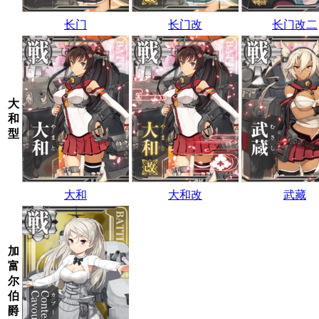
长门
长门改
长门改二
大
和
型
大和
大和改
武藏
加
富
尔
伯
爵