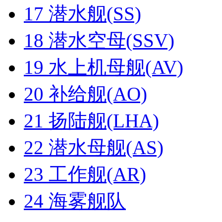
17
潜水舰(SS)
18
潜水空母(SSV)
19
水上机母舰(AV)
20
补给舰(AO)
21
扬陆舰(LHA)
22
潜水母舰(AS)
23
工作舰(AR)
24
海雾舰队