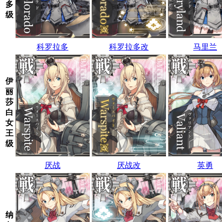
多
级
科罗拉多
科罗拉多改
马里兰
伊
丽
莎
白
女
王
级
厌战
厌战改
英勇
纳