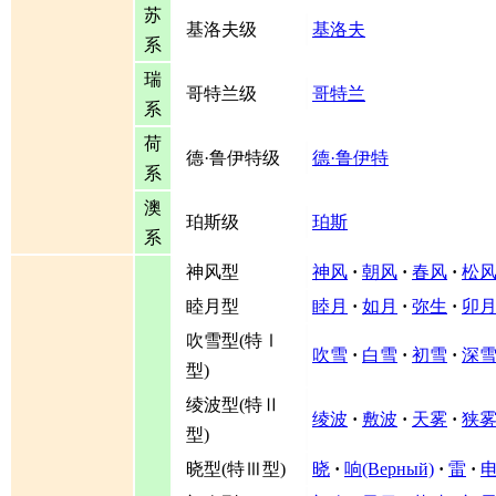
苏
基洛夫级
基洛夫
系
瑞
哥特兰级
哥特兰
系
荷
德·鲁伊特级
德·鲁伊特
系
澳
珀斯级
珀斯
系
神风型
神风
·
朝风
·
春风
·
松
睦月型
睦月
·
如月
·
弥生
·
卯
吹雪型(特Ⅰ
吹雪
·
白雪
·
初雪
·
深
型)
绫波型(特Ⅱ
绫波
·
敷波
·
天雾
·
狭
型)
晓型(特Ⅲ型)
晓
·
响(Верный)
·
雷
·