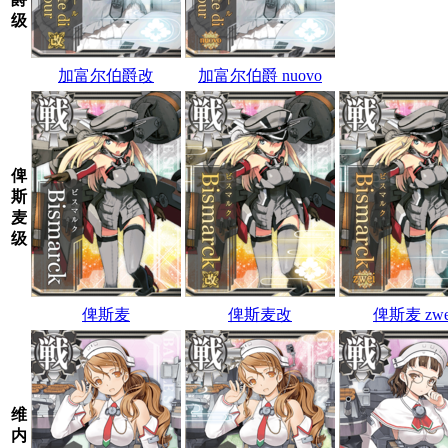
级
加富尔伯爵改
加富尔伯爵 nuovo
俾
斯
麦
级
俾斯麦
俾斯麦改
俾斯麦 zwe
维
内