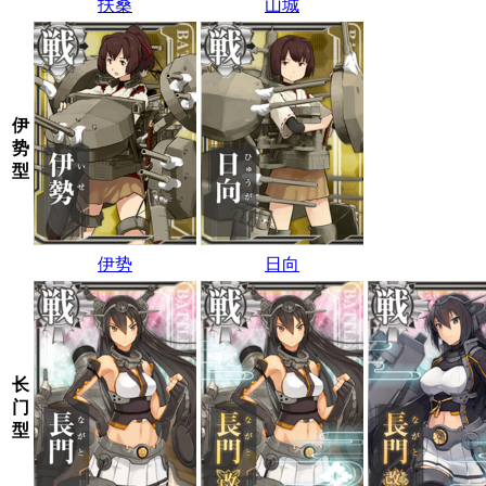
扶桑
山城
伊
势
型
伊势
日向
长
门
型