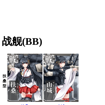
战舰(BB)
扶
桑
型