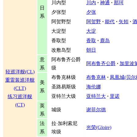
川内型
川内
·
神通
·
那珂
日
夕张型
夕张
系
阿贺野型
阿贺野
·
能代
·
矢矧
·
大淀型
大淀
香取型
香取
·
鹿岛
改敷岛型
朝日
意
阿布鲁齐公爵
阿布鲁齐公爵
·
加里波
系
级
轻巡洋舰(CL)
布鲁克林级
布鲁克林
·
凤凰城(贝尔
重雷装巡洋舰
美
圣路易斯级
海伦娜
(CLT)
系
亚特兰大级
亚特兰大
·
里诺
练习巡洋舰
(CT)
英
城级
谢菲尔德
系
法
拉·加利索尼
光荣(Gloire)
系
埃级