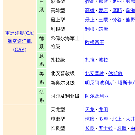
妙高型
妙高
·
那智
·
足柄
·
羽
日
系
高雄型
高雄
·
爱宕
·
摩耶
·
鸟
最上型
最上
·
三隈
·
铃谷
·
熊
利根型
利根
·
筑摩
重巡洋舰(CA)
德
希佩尔海军上
航空巡洋舰
欧根亲王
系
将级
(CAV)
意
扎拉级
扎拉
·
波拉
系
北安普敦级
北安普敦
·
休斯敦
美
系
新奥尔良级
明尼阿波利斯
·
塔斯卡
法
阿尔及利亚级
阿尔及利亚
系
天龙型
天龙
·
龙田
球磨型
球磨
·
多摩
·
北上
·
大
长良型
长良
·
五十铃
·
名取
·