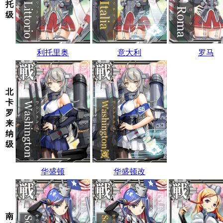
托
级
利托里奥
意大利
罗马
北
卡
罗
来
纳
级
华盛顿
华盛顿改
南