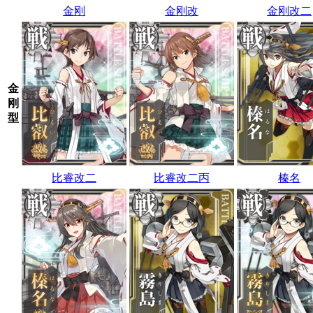
金刚
金刚改
金刚改二
金
刚
型
比睿改二
比睿改二丙
榛名