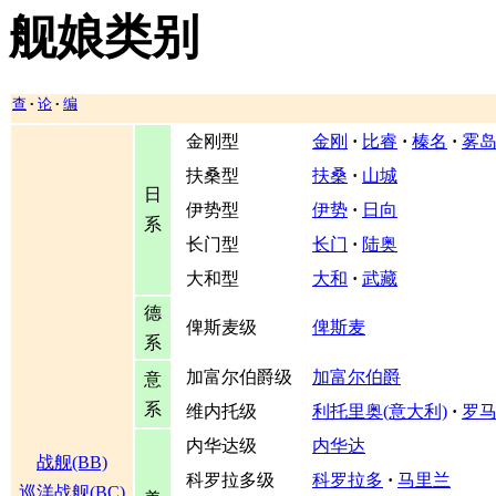
舰娘类别
查
论
编
•
•
金刚型
金刚
·
比睿
·
榛名
·
雾
扶桑型
扶桑
·
山城
日
伊势型
伊势
·
日向
系
长门型
长门
·
陆奥
大和型
大和
·
武藏
德
俾斯麦级
俾斯麦
系
加富尔伯爵级
加富尔伯爵
意
系
维内托级
利托里奥(意大利)
·
罗
内华达级
内华达
战舰(BB)
科罗拉多级
科罗拉多
·
马里兰
巡洋战舰(BC)