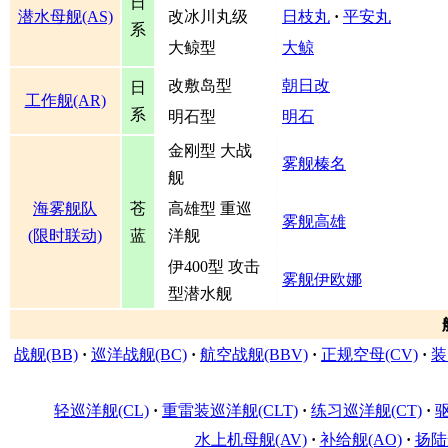
日
潜水母舰(AS)
改冰川丸级
日枝丸
·
平安丸
系
大鲸型
大鲸
改敷岛型
朝日改
日
工作舰(AR)
系
明石型
明石
金刚型 大战
雾舰榛名
舰
海雾舰队
苍
高雄型 重巡
雾舰高雄
(限时联动)
蓝
洋舰
伊400型 攻击
雾舰伊欧娜
型潜水舰
战舰(BB)
·
巡洋战舰(BC)
·
航空战舰(BBV)
·
正规空母(CV)
·
装
轻巡洋舰(CL)
·
重雷装巡洋舰(CLT)
·
练习巡洋舰(CT)
·
驱
水上机母舰(AV)
·
补给舰(AO)
·
扬陆