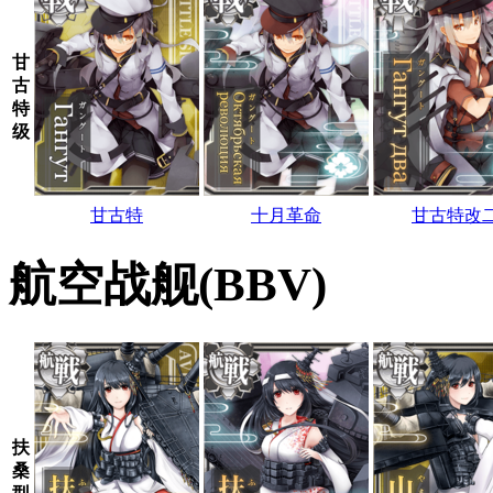
甘
古
特
级
甘古特
十月革命
甘古特改
航空战舰(BBV)
扶
桑