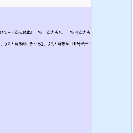
発動艇+一式砲戦車]、[特二式内火艇]、[特四式内火
]、[特大発動艇+チハ改]、[特大発動艇+III号戦車J