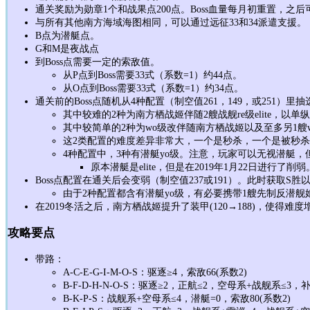
通关奖励为勋章1个和战果点200点。Boss血量每月初重置，之
与所有其他南方海域海图相同，可以通过远征33和34派遣支援。
B点为潜艇点。
G和M是夜战点
到Boss点需要一定的索敌值。
从P点到Boss需要33式（系数=1）约44点。
从O点到Boss需要33式（系数=1）约34点。
通关前的Boss点随机从4种配置（制空值261，149，或251）
其中较难的2种为南方栖战姬伴随2艘战舰re级elite，以
其中较简单的2种为wo级改伴随南方栖战姬以及至多另1艘
这2类配置的难度差异非常大，一个是秒杀，一个是被秒
4种配置中，3种有潜艇yo级。注意，玩家可以无视潜艇
原本潜艇是elite，但是在2019年1月22日进行了削弱
Boss点配置在通关后会变弱（制空值237或191）。此时获取S
由于2种配置都含有潜艇yo级，有必要携带1艘先制反潜舰
在2019冬活之后，南方栖战姬提升了装甲(120→188)，使得难度
攻略要点
带路：
A-C-E-G-I-M-O-S：驱逐≥4，索敌66(系数2)
B-F-D-H-N-O-S：驱逐≥2，正航≤2，空母系+战舰系≤3，
B-K-P-S：战舰系+空母系≤4，潜艇=0，索敌80(系数2)