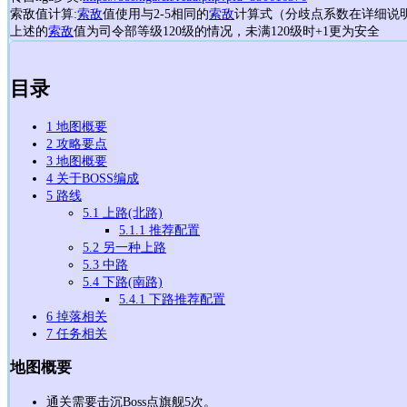
索敌值计算:
索敌
值使用与2-5相同的
索敌
计算式（分歧点系数在详细说
上述的
索敌
值为司令部等级120级的情况，未满120级时+1更为安全
目录
1
地图概要
2
攻略要点
3
地图概要
4
关于BOSS编成
5
路线
5.1
上路(北路)
5.1.1
推荐配置
5.2
另一种上路
5.3
中路
5.4
下路(南路)
5.4.1
下路推荐配置
6
掉落相关
7
任务相关
地图概要
通关需要击沉Boss点旗舰5次。