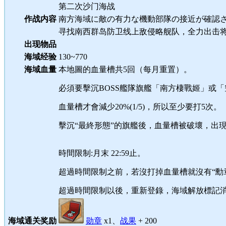
第二次沙门海战
作战内容
南方海域に敵の有力な機動部隊の接近が確認
寻找南西群岛防卫线上敌侵略舰队，全力出击
出现物品
海域经验
130~770
海域血量
本地圖的血量槽共5回（每月重置）。
必須要擊沉BOSS艦隊旗艦「南方棲戰姬」或「空母ヲ
血量槽才會減少20%(1/5)，所以至少要打5次。
擊沉“最終形態”的旗艦後，血量槽被破壞，出
時間限制:月末 22:59止。
超過時間限制之前，若沒打掉血量槽就沒有“勳章
超過時間限制以後，重新登錄，海域解放標記
海域通关奖励
勋章
x1、
战果
+ 200