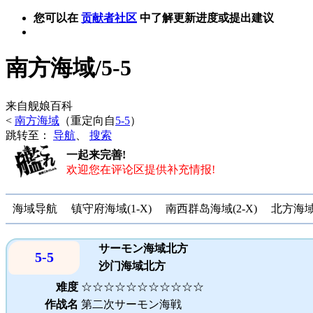
您可以在
贡献者社区
中了解更新进度或提出建议
南方海域/5-5
来自舰娘百科
<
南方海域
（重定向自
5-5
）
跳转至：
导航
、
搜索
一起来完善!
欢迎您在评论区提供补充情报!
海域导航
镇守府海域(1-X)
南西群岛海域(2-X)
北方海域(
サーモン海域北方
5-5
沙门海域北方
难度
☆☆☆☆☆☆☆☆☆☆☆
作战名
第二次サーモン海戦