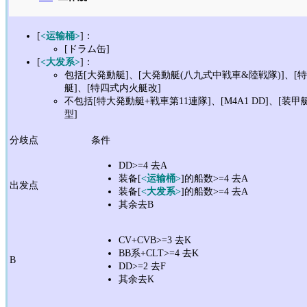
[
<运输桶>
]：
[ドラム缶]
[
<大发系>
]：
包括[大発動艇]、[大発動艇(八九式中戦車&陸戦隊)]、[特
艇]、[特四式内火艇改]
不包括[特大発動艇+戦車第11連隊]、[M4A1 DD]、[装甲
型]
分歧点
条件
DD>=4 去A
装备[
<运输桶>
]的船数>=4 去A
出发点
装备[
<大发系>
]的船数>=4 去A
其余去B
CV+CVB>=3 去K
BB系+CLT>=4 去K
B
DD>=2 去F
其余去K