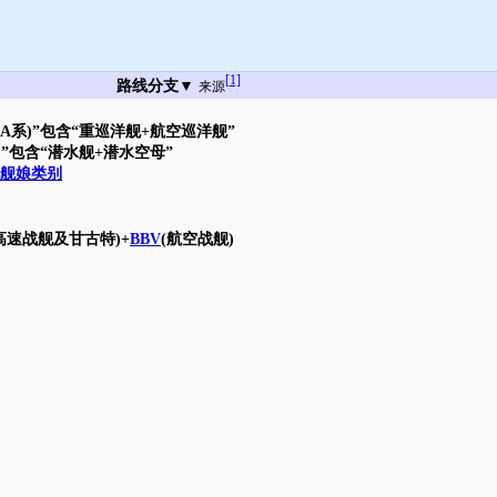
[1]
路线分支▼
来源
CA系)”包含“重巡洋舰+航空巡洋舰”
)”包含“潜水舰+潜水空母”
舰娘类别
高速战舰及甘古特)+
BBV
(航空战舰)