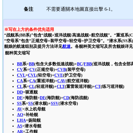
备注
不需要通關本地圖直接出擊 6-1。
※写在上方的条件优先适用
“战舰系(BB系)”包含“战舰+巡洋战舰/高速战舰+航空战舰”。“重巡系(
“空母系”包含“正规空母+装甲空母+轻空母+护卫空母”。“潜水系(SS系
舰娘的航速组别及提升方法详见
航速
。各舰种英文缩写及所含舰娘详见
舰种英文缩写
BB
系=
BB
(包含大多数低速战舰)+
BC
/
FBB
(巡洋战舰，包含全部
CV
系=
CV
(正规空母)+
CVB
(装甲空母)
CVL
=
CVL
(轻空母)+
CVE
(护卫空母)
CA
系=
CA
(重巡洋舰)+
CAV
(航空巡洋舰)
CL
系=
CL
(轻巡洋舰)+
CLT
(重雷装巡洋舰)+
CT
(练习巡洋舰)
DD
=驱逐舰
DE
=海防舰=
DE
(海防舰)+
CD
(海防战舰)
SS
系=
SS
(潜水舰)+
SSV
(潜水空母)
AV
=水上机母舰
AO
=补给舰
LHA
=扬陆舰
AS
=潜水母舰
AR
=工作舰