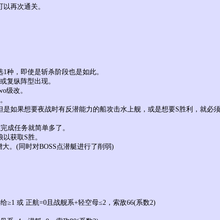
后可以再次通关。
里抽选1种，即使是斩杀阶段也是如此。
单纵或复纵阵型出现。
wo级改。
杀。
，但是如果想要夜战时有反潜能力的船攻击水上舰，或是想要S胜利，就必
。
胜以完成任务就简单多了。
娘以获取S胜。
增大。(同时对BOSS点潜艇进行了削弱)
补给≥1 或 正航=0且战舰系+轻空母≤2，索敌66(系数2)