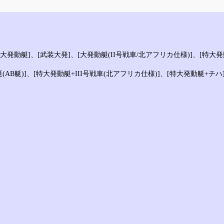
大発動艇]、[武装大発]、[大発動艇(II号戦車/北アフリカ仕様)]、[特大
艇(AB艇)]、[特大発動艇+III号戦車(北アフリカ仕様)]、[特大発動艇+チハ