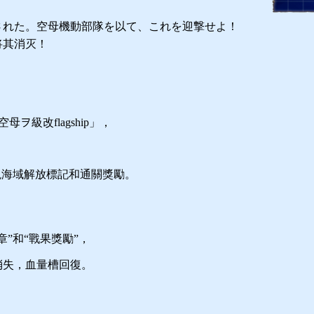
された。空母機動部隊を以て、これを迎撃せよ！
将其消灭！
級改flagship」，
現海域解放標記和通關獎勵。
”和“戰果獎勵”，
消失，血量槽回復。