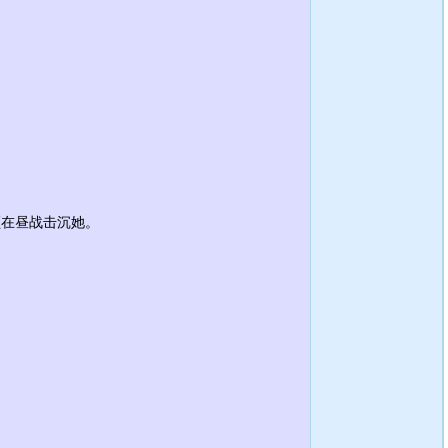
须在昼战击沉她。