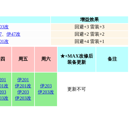
增益效果
03改
回避+3 雷装+3
7
、
伊47改
回避+2 雷装+2
01改
回避+4 雷装+1
★+MAX改修后
周四
周五
周六
备注
装备更新
201
伊201
01改
伊201改
伊203
更新不可
203
伊203
伊203改
03改
伊203改