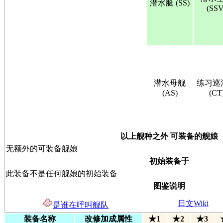
潜水艇 (SS)
(SSV
潜水母舰
练习巡
(AS)
(CT
以上舰种之外 可装备的舰娘
无额外的可装备舰娘
初始装备于
此装备不是任何舰娘的初始装备
图鉴说明
日文Wiki
是谁在呼叫舰队
装备名称
改修加成属性
★1
★2
★3