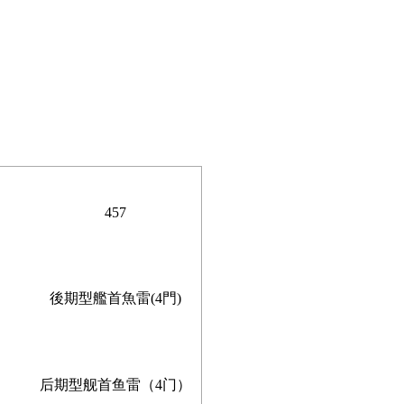
457
後期型艦首魚雷(4門)
后期型舰首鱼雷（4门）