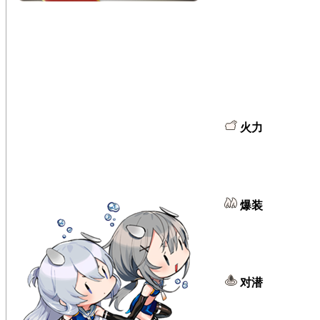
火力
爆装
对潜