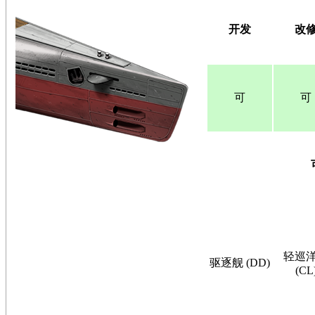
开发
改
可
可
轻巡
驱逐舰 (DD)
(CL