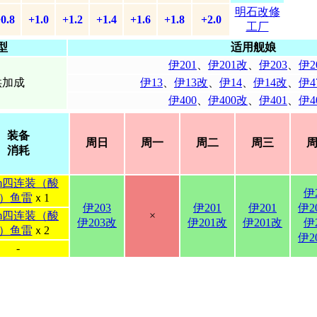
明石改修
0.8
+1.0
+1.2
+1.4
+1.6
+1.8
+2.0
工厂
型
适用舰娘
伊201
、
伊201改
、
伊203
、
伊2
供加成
伊13
、
伊13改
、
伊14
、
伊14改
、
伊4
伊400
、
伊400改
、
伊401
、
伊4
装备
周日
周一
周二
周三
消耗
cm四连装（酸
伊
）鱼雷
ｘ1
伊203
伊201
伊201
伊2
cm四连装（酸
×
伊203改
伊201改
伊201改
伊
）鱼雷
ｘ2
伊2
-