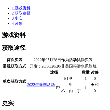
1
游戏资料
2
获取途径
3
史实
4
改修
游戏资料
获取途径
首次实装
2022年05月28日作为活动奖励实装
常规获取方式
开发：20/30/20/20/非美国籍潜水系旗舰
途径
数量
改修
E1甲
1
0
单次获取方式
2022年春季活动
甲
★+2
E2
1
乙、丙、丁
0
史实