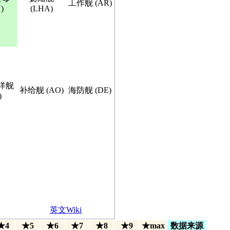
工作舰 (AR)
)
(LHA)
洋舰
补给舰 (AO)
海防舰 (DE)
)
英文Wiki
★4
★5
★6
★7
★8
★9
★max
数据来源