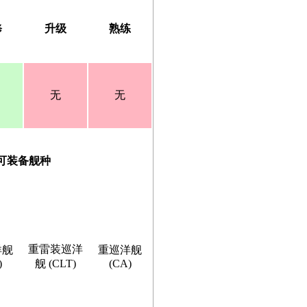
修
升级
熟练
无
无
可装备舰种
重雷装巡洋
洋舰
重巡洋舰
)
舰 (CLT)
(CA)