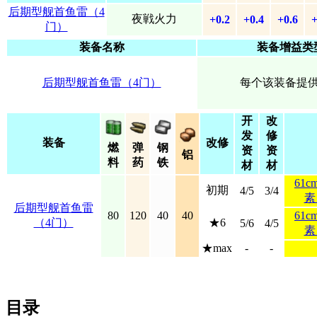
后期型舰首鱼雷（4
夜戦火力
+0.2
+0.4
+0.6
+
门）
装备名称
装备增益类
后期型舰首鱼雷（4门）
每个该装备提
开
改
发
修
装备
改修
燃
弹
钢
资
资
铝
料
药
铁
材
材
61
初期
4/5
3/4
素
后期型舰首鱼雷
80
120
40
40
61
（4门）
★6
5/6
4/5
素
★max
-
-
目录