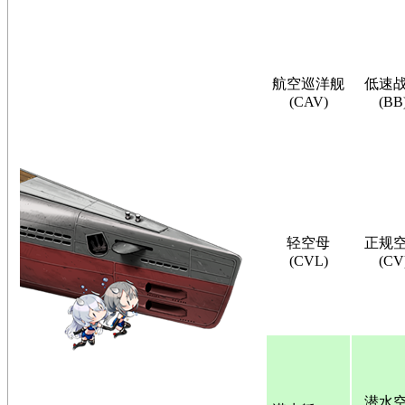
航空巡洋舰
低速
(CAV)
(BB
轻空母
正规
(CVL)
(CV
潜水