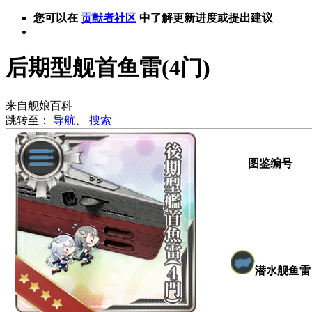
您可以在
贡献者社区
中了解更新进度或提出建议
后期型舰首鱼雷(4门)
来自舰娘百科
跳转至：
导航
、
搜索
图鉴编号
潜水舰鱼雷