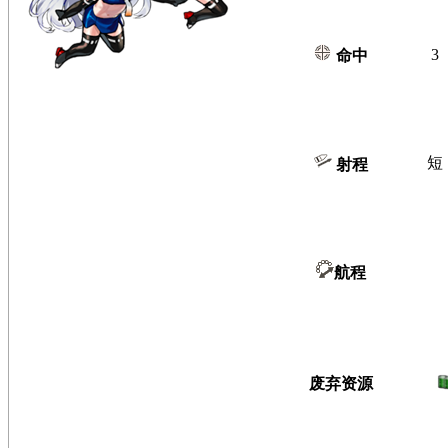
3
命中
短
射程
航程
废弃资源