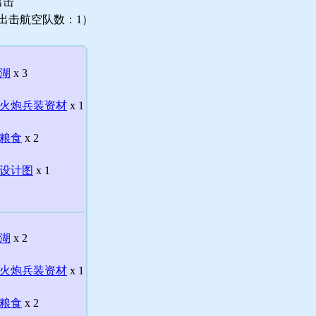
出击
出击航空队数：1）
湖
x 3
火炮兵装资材
x 1
粮食
x 2
设计图
x 1
湖
x 2
火炮兵装资材
x 1
粮食
x 2