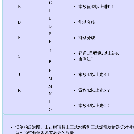
C
B
索敌值42以上进E？
E
E
D
能动分歧
G
F
E
能动分歧
H
J
轻巡1且驱逐2以上进K
G
否则进J
K
K
J
索敌42以上走K？
M
M
K
索敌42以上走N？
N
L
I
索敌42以上走O？
O
惯例的反潜图。出击时请带上三式水听和三式爆雷发射器等对潜
自己的资源储备凑齐必要的数量。