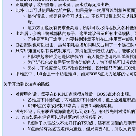
正规航母，装甲航母，潜水艇，潜水航母无法出击。
此外，E1可以使用基地航空队。如果是第一次用可以到相关页面
换句话说，就是轻空母可以出击。不仅可以带上彩云以规避
母。
速力方面也没有要求全高速，所以可以尽情地投入各种低
出击后，会贴上警戒部队的条子。这里建议保留所有小泽舰队、
即使是丙和丁难度，也要特别注意不能在E1使用西村舰队
游击部队也可以出击。虽然消耗会增加同时又占用了一个远征队
只有甲难度可以获得试制东海。东海配置于陆航队的话，能够发
相比较起来难度还是比较低的，新人提督也请尽量试着挑
为了近代化改修需要大量海防舰的人，为了捞船可以考虑
另外，丁难度无法获得改造设计图。设计图只有通过EO
甲难度中，I点会是一个劝退难点。如果BOSS点火力足够的话可
关于开放到Boss点的路线
难度甲的话，需要在B,K,N,F点获得A胜后，BOSS点才会出现。
乙难度下排除B点，丙难度以下排除N点，但是全难度都必
K到N点的索敌限制非常高，需要3-4架侦察机。
没有轻巡，只有驱逐或海防也可以到达B点。有4艘先制对潜船
F、N点如果有轻巡可以通过两次能动分歧到达。
F点除了水雷战队不太好打的TSU级，还有高回避的后期
N点虽然有驱逐古姬作为旗舰，但只需要A胜，所以只要