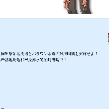
。同出撃泊地周辺とパラワン水道の対潜哨戒を実施せよ！
出击基地周边和巴拉湾水道的对潜哨戒！
）