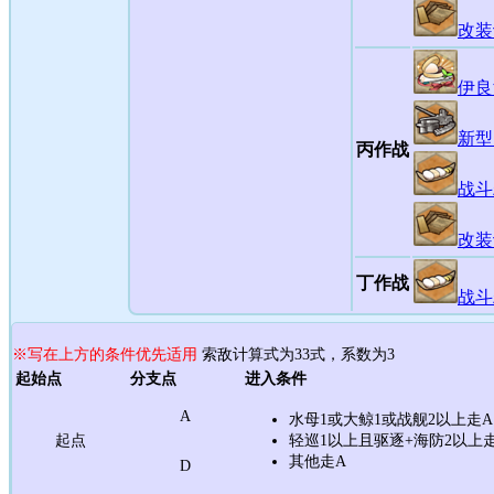
改装
伊良
新型
丙作战
战斗
改装
丁作战
战斗
※写在上方的条件优先适用
索敌计算式为33式，系数为3
起始点
分支点
进入条件
A
水母1或大鲸1或战舰2以上走A
起点
轻巡1以上且驱逐+海防2以上
其他走A
D