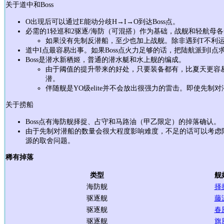
关于道中和Boss
O出现后可以通过E能动分歧H→I→O到达Boss点。
必需的1轻巡和2驱逐/海防（可混搭）作为基础，战舰和轻航母各
如果没有先制反潜船，至少也加上战舰。除非遇到T不利
道中I点最容易出事。如果Boss点火力足够的话，把陆航派到I点
Boss是潜水新栖姬，普通的潜水艇和水上舰的编成。
由于阈值的提升带来的好处，只要装备都有，比夏天更容
潜。
伴随舰是YO级elite并不会放出很强力的雷击。即使先
关于捞船
Boss点有海防舰择捉、占守和马路油（甲乙限定）的掉落确认。
由于先制对潜船的数量会很大程度影响难度，不足的话可以考虑
源的取舍问题。
稀有掉落
类型
舰
海防舰
择
驱逐舰
藤
驱逐舰
春
驱逐舰
旗