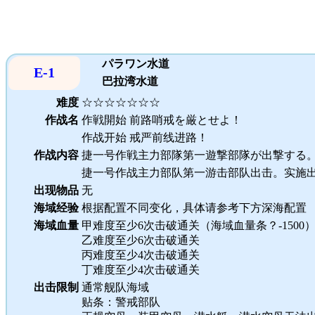
パラワン水道
E-1
巴拉湾水道
难度
☆☆☆☆☆☆☆
作战名
作戦開始 前路哨戒を厳とせよ！
作战开始 戒严前线进路！
作战内容
捷一号作戦主力部隊第一遊撃部隊が出撃する
捷一号作战主力部队第一游击部队出击。实施
出现物品
无
海域经验
根据配置不同变化，具体请参考下方深海配置
海域血量
甲难度至少6次击破通关（海域血量条？-1500
乙难度至少6次击破通关
丙难度至少4次击破通关
丁难度至少4次击破通关
出击限制
通常舰队海域
贴条：警戒部队