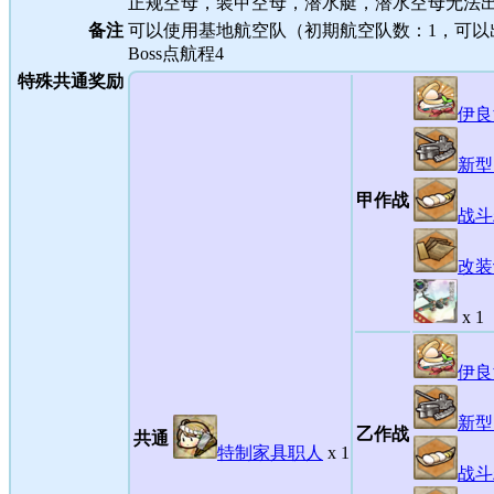
正规空母，装甲空母，潜水艇，潜水空母无法
备注
可以使用基地航空队（初期航空队数：1，可以
Boss点航程4
特殊共通奖励
伊良
新型
甲作战
战斗
改装
x 1
伊良
新型
乙作战
共通
特制家具职人
x 1
战斗