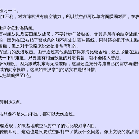
预习一下。
T不利，对方阵容没有航空战力，所以航空战可以单方面蹂躏对面，在攻
速轻空母和海防舰。
西村舰队以及栗田舰队成员，不要让她们被贴条。尤其是所有的航空战舰
船，因为在E2被贴了警戒条的舰不能走进西村路线，同时还会把其他未
名额，但是对于攻略来说还是非常有利的。
挥强力的反潜攻击。由于通过其他渠道获得东海比较困难，还是尽量在这
战一下甲难度。只要拥有相当数量的对潜装备，就不会陷入苦战。
降低难度。因为跟试制东海无法兼顾，这里还是充分考虑自己的需求再进
海域的勋章换取，这里如果没拿到的话实在是很可惜。
以把陆航投至I点。
须到达K点。
的话只要不是火力不足，都可以无伤通过。
型驱逐舰，如果基地航空队打中了的话比较好拿A胜。
清僚舰即可。这边也是只要航空队打中了就没什么问题。像上文说的索敌