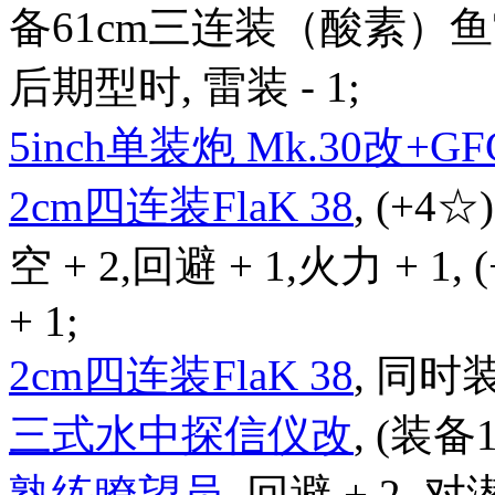
备61cm三连装（酸素）鱼
后期型时, 雷装 - 1;
5inch单装炮 Mk.30改+GFC
2cm四连装FlaK 38
, (+4☆
空 + 2,回避 + 1,火力 + 1,
+ 1;
2cm四连装FlaK 38
, 同时
三式水中探信仪改
, (装备
熟练瞭望员
, 回避 + 2, 对