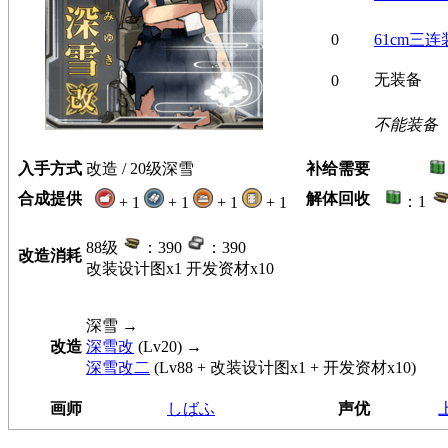
0
61cm三
无装备
0
不能装备
入手方式
改造 / 20级深雪
补给需要
合成提供
解体回收
：1
+ 1
+ 1
+ 1
+ 1
88级
：390
：390
改造消耗
改装设计图x1 开发资材x10
深雪
→
改造
深雪改
(Lv20) →
深雪改二
(Lv88 + 改装设计图x1 + 开发资材x10)
画师
しばふ
声优