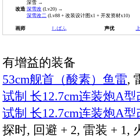
深雪
→
改造
深雪改
(Lv20) →
深雪改二
(Lv88 + 改装设计图x1 + 开发资材x10)
画师
しばふ
声优
上
有增益的装备
53cm舰首（酸素）鱼雷
, 
试制 长12.7cm连装炮A
试制 长12.7cm连装炮A
探时, 回避 + 2, 雷装 + 1, 