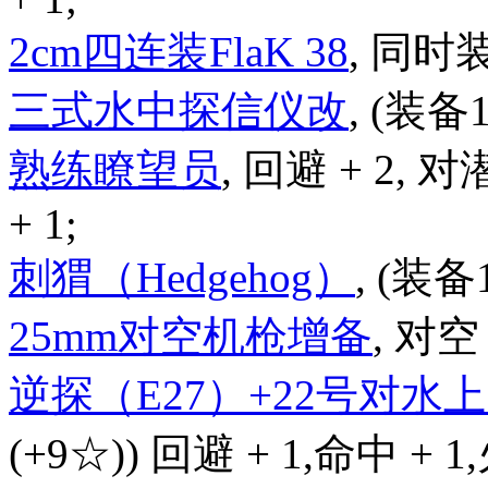
2cm四连装FlaK 38
, 同时
三式水中探信仪改
, (装备
熟练瞭望员
, 回避 + 2, 对
+ 1;
刺猬（Hedgehog）
, (装备
25mm对空机枪增备
, 对空 
逆探（E27）+22号对
(+9☆)) 回避 + 1,命中 + 1