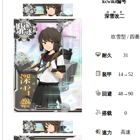
kcwiki编号
みゆき
深雪改二
吹雪型 / 四番
31
耐久
14→52
装甲
48→90
回避
0
搭载
高速
速力