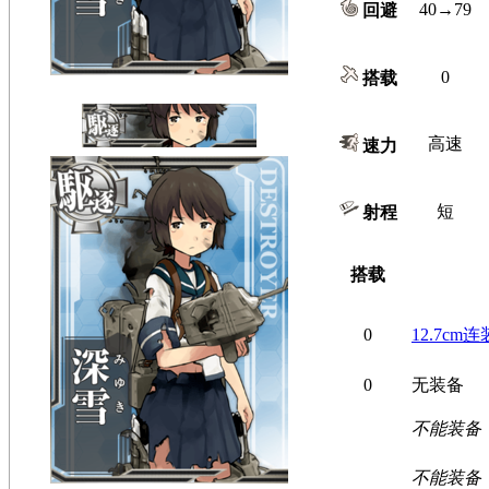
40→79
回避
0
搭载
高速
速力
短
射程
搭载
0
12.7cm
0
无装备
不能装备
不能装备