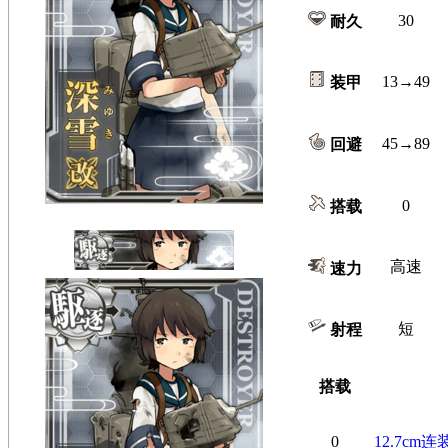
30
耐久
13→49
装甲
45→89
回避
0
搭载
高速
速力
短
射程
搭载
0
12.7cm