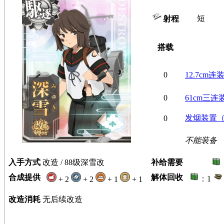
短
射程
搭载
0
12.7cm
0
61cm三
发烟装置
0
不能装备
入手方式
改造 / 88级深雪改
补给需要
合成提供
解体回收
：1
+ 2
+ 2
+ 1
+ 1
改造消耗
无后续改造