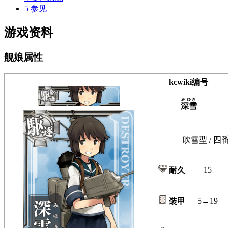
5
参见
游戏资料
舰娘属性
kcwiki编号
みゆき
深雪
吹雪型 / 四
15
耐久
5→19
装甲