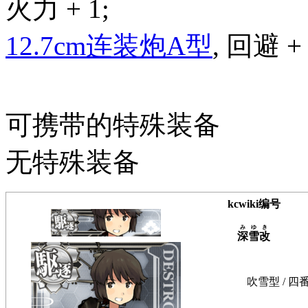
火力 + 1;
12.7cm连装炮A型
, 回避 + 
可携带的特殊装备
无特殊装备
kcwiki编号
みゆき
深雪改
吹雪型 / 四