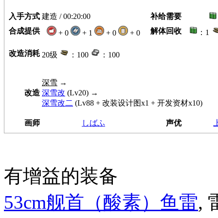
入手方式
建造 / 00:20:00
补给需要
合成提供
解体回收
：1
+ 0
+ 1
+ 0
+ 0
改造消耗
20级
：100
：100
深雪
→
改造
深雪改
(Lv20) →
深雪改二
(Lv88 + 改装设计图x1 + 开发资材x10)
画师
しばふ
声优
有增益的装备
53cm舰首（酸素）鱼雷
, 