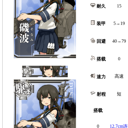
15
耐久
5→19
装甲
40→79
回避
0
搭载
高速
速力
短
射程
搭载
0
12.7c