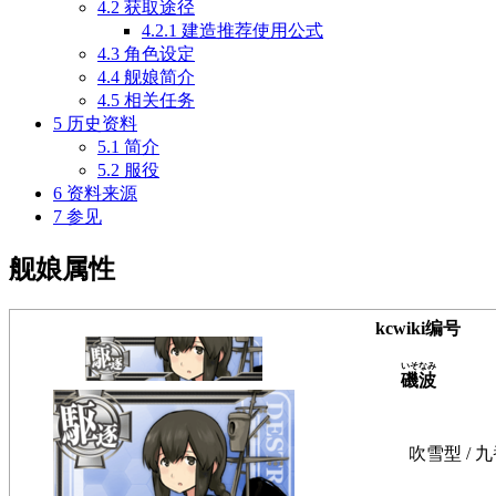
4.2
获取途径
4.2.1
建造推荐使用公式
4.3
角色设定
4.4
舰娘简介
4.5
相关任务
5
历史资料
5.1
简介
5.2
服役
6
资料来源
7
参见
舰娘属性
kcwiki编号
いそなみ
磯波
吹雪型 / 九