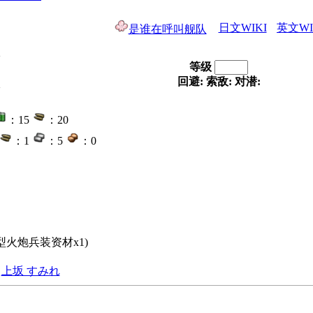
日文WIKI
英文WI
是谁在呼叫舰队
等级
回避:
索敌:
对潜:
：15
：20
：1
：5
：0
 新型火炮兵装资材x1)
上坂 すみれ