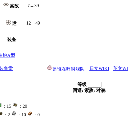
7→39
索敌
12→49
运
装备
连装炮A型
连装鱼雷
日文WIKI
英文WI
是谁在呼叫舰队
等级
回避:
索敌:
对潜:
：15
：20
：2
：10
：0