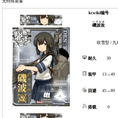
无特殊装备
kcwiki编号
いそなみ
磯波改
吹雪型 / 九
30
耐久
13→49
装甲
45→89
回避
0
搭载