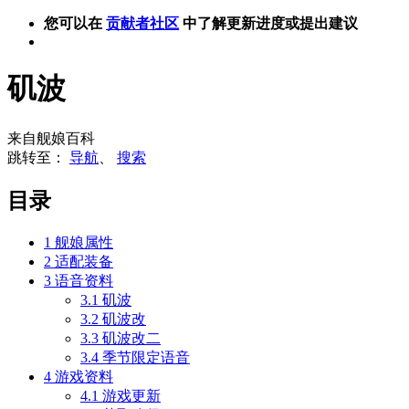
您可以在
贡献者社区
中了解更新进度或提出建议
矶波
来自舰娘百科
跳转至：
导航
、
搜索
目录
1
舰娘属性
2
适配装备
3
语音资料
3.1
矶波
3.2
矶波改
3.3
矶波改二
3.4
季节限定语音
4
游戏资料
4.1
游戏更新