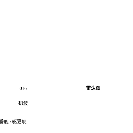
雷达图
016
矶波
番舰 / 驱逐舰