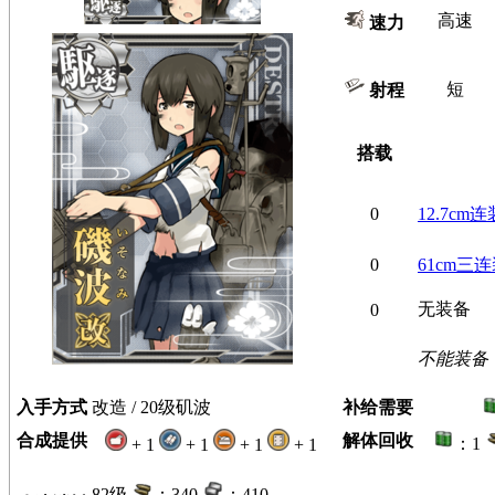
高速
速力
短
射程
搭载
0
12.7cm
0
61cm三
无装备
0
不能装备
入手方式
改造 / 20级矶波
补给需要
合成提供
解体回收
：1
+ 1
+ 1
+ 1
+ 1
82级
：340
：410