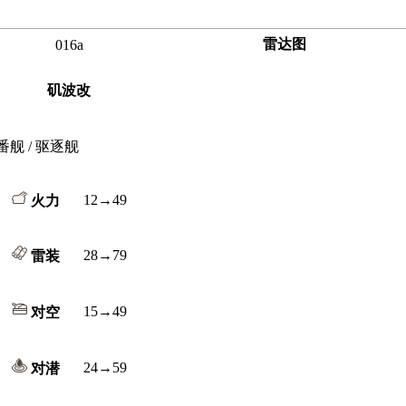
雷达图
016a
矶波改
番舰 / 驱逐舰
12→49
火力
28→79
雷装
15→49
对空
24→59
对潜