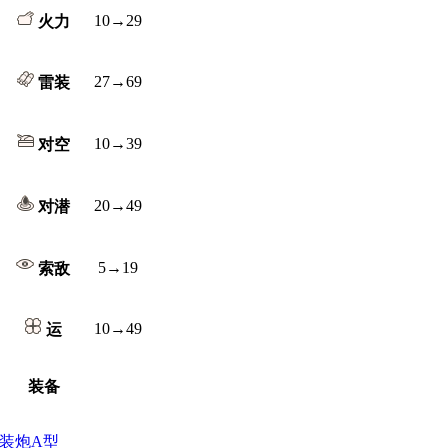
10→29
火力
27→69
雷装
10→39
对空
20→49
对潜
5→19
索敌
10→49
运
装备
m连装炮A型