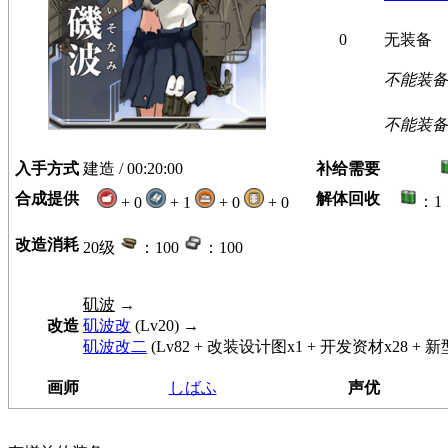
0
无装备
不能装备
不能装备
入手方式
建造 / 00:20:00
补给需要
合成提供
解体回收
：1
+ 0
+ 1
+ 0
+ 0
改造消耗
20级
：100
：100
矶波
→
改造
矶波改
(Lv20) →
矶波改二
(Lv82 + 改装设计图x1 + 开发资材x28 +
画师
しばふ
声优