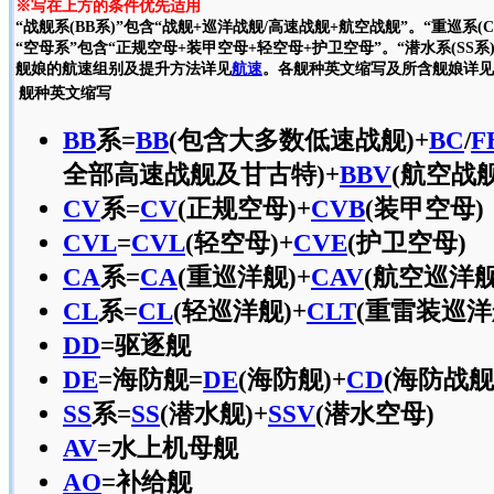
※写在上方的条件优先适用
“战舰系(BB系)”包含“战舰+巡洋战舰/高速战舰+航空战舰”。“重巡系(
“空母系”包含“正规空母+装甲空母+轻空母+护卫空母”。“潜水系(SS系
舰娘的航速组别及提升方法详见
航速
。各舰种英文缩写及所含舰娘详见
舰种英文缩写
BB
系=
BB
(包含大多数低速战舰)+
BC
/
F
全部高速战舰及甘古特)+
BBV
(航空战舰
CV
系=
CV
(正规空母)+
CVB
(装甲空母)
CVL
=
CVL
(轻空母)+
CVE
(护卫空母)
CA
系=
CA
(重巡洋舰)+
CAV
(航空巡洋舰
CL
系=
CL
(轻巡洋舰)+
CLT
(重雷装巡洋
DD
=驱逐舰
DE
=海防舰=
DE
(海防舰)+
CD
(海防战舰
SS
系=
SS
(潜水舰)+
SSV
(潜水空母)
AV
=水上机母舰
AO
=补给舰