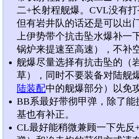
二+长射程舰爆。CVL没有
但有岩井队的话还是可以出门
上伊势带个抗击坠水爆补一下（
锅炉来提速至高速），不补
舰爆尽量选择有抗击坠的（
草），同时不要装备对陆舰
陆装配
中的舰爆部分）以免攻
BB系最好带彻甲弹，除了能
基也有补正。
CL最好能稍微兼顾一下先反