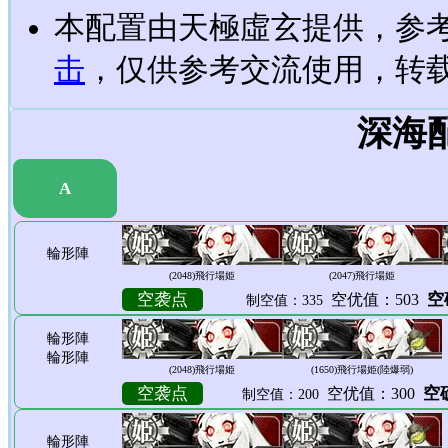
本配置由天極虛玄提供，参考
击
，仅供参考交流使用，转载请
深海
A
輪形陣
(2048)
飛行場姫
(2047)
飛行場姫
空袭点
空
空优值：503
制空值：335
輪形陣
輪形陣
(2048)
飛行場姫
(1650)
飛行場姫(陸爆弱)
空袭点
空确
空优值：300
制空值：200
輪形陣