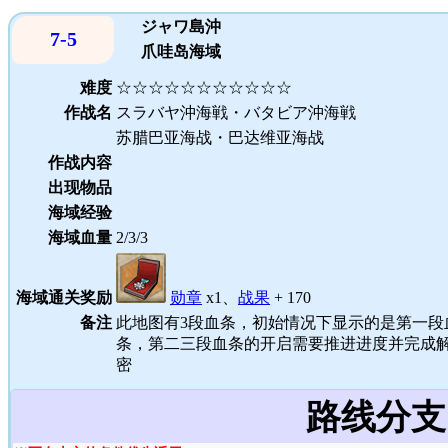
ジャワ島沖
7-5
爪哇岛海域
难度
☆☆☆☆☆☆☆☆☆☆☆
作战名
スラバヤ沖海戦・バタビア沖海戦
苏腊巴亚海战・巴达维亚海战
作战内容
出现物品
海域经验
海域血量
2/3/3
海域通关奖励
勋章
x1、
战果
+ 170
备注
此地图有3段血条，初始情况下显示的是第一段
条，第二三段血条的开启需要推进进度并完成
密
路线分支