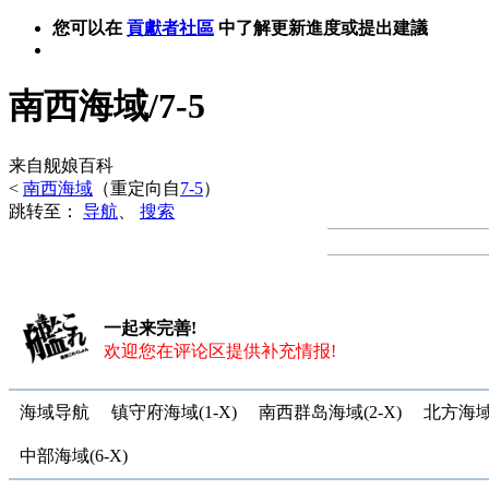
您可以在
貢獻者社區
中了解更新進度或提出建議
南西海域/7-5
来自舰娘百科
<
南西海域
（重定向自
7-5
）
跳转至：
导航
、
搜索
一起来完善!
欢迎您在评论区提供补充情报!
海域导航
镇守府海域(1-X)
南西群岛海域(2-X)
北方海域(
中部海域(6-X)