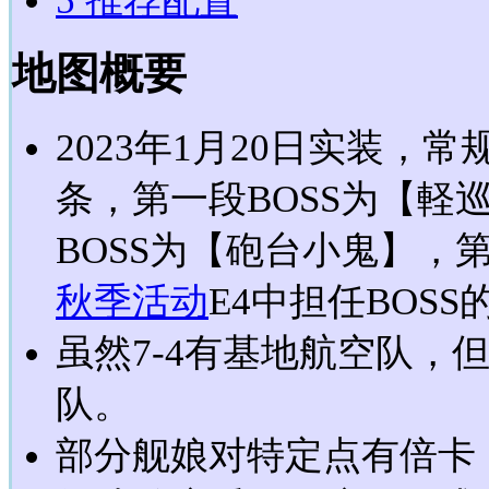
5
推荐配置
地图概要
2023年1月20日实装，
条，第一段BOSS为【軽巡ト
BOSS为【砲台小鬼】，第
秋季活动
E4中担任BOSS
虽然7-4有基地航空队，
队。
部分舰娘对特定点有倍卡