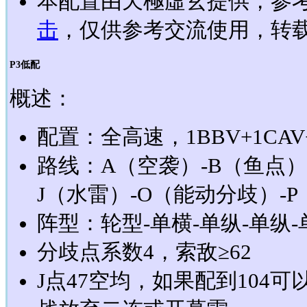
本配置由天極虛玄提供，参考
击
，仅供参考交流使用，转载请
P3低配
概述：
配置：全高速，1BBV+1CAV+1
路线：A（空袭）-B（鱼点）
J（水雷）-O（能动分歧）-P
阵型：轮型-单横-单纵-单纵-
分歧点系数4，索敌≥62
J点47空均，如果配到104