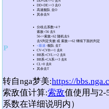
DD+DE<=1 去N
DD+DE>=3 去O
高速舰队 去O
其余去N
分歧点系数=4？
索敌<56 去S
56<=索敌<62 随机去S
去S判定失败 或 索敌>=62 继续下面的判定
P
<最速>
舰队 去T
CV+CVB>=1 去R
BB系+CVL>=2 去R
BB系+CA系>=3 去R
CL=0 去R
其余去T
转自nga梦美:
https://bbs.nga
索敌值计算:
索敌
值使用与2-
系数在详细说明内）