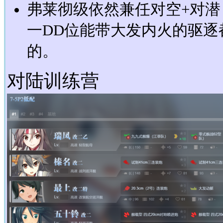
弗莱彻级依然兼任对空+对
一DD位能带大发内火的驱逐
的。
对陆训练营