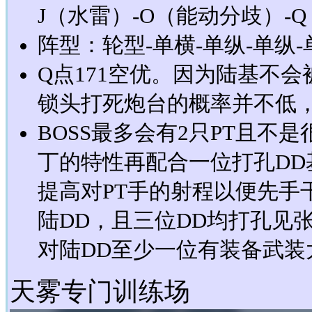
J（水雷）-O（能动分歧）-Q
阵型：轮型-单横-单纵-单纵-
Q点171空优。因为陆基不
锁头打死炮台的概率并不低
BOSS最多会有2只PT且不
丁的特性再配合一位打孔D
提高对PT手的射程以便先手
陆DD，且三位DD均打孔见张
对陆DD至少一位有装备武装大
天雾专门训练场