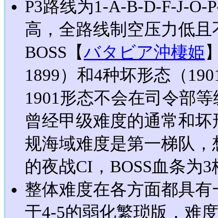
P3路线为1-A-B-D-F-J-
高，全路线制空压力低且
BOSS【
バタビア沖棲姫
1899）和4种坏形态（1901
1901形态不会在司令部
曾经甲级难度的通常和坏
规海域难度是第一梯队，
的夜战CI，BOSS血条为
整体难度在各方面都具有
于4-5的弱化繁琐版，难