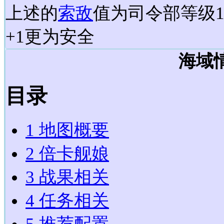
上述的
索敌
值为司令部等级1
+1更为安全
海域
目录
1
地图概要
2
倍卡舰娘
3
战果相关
4
任务相关