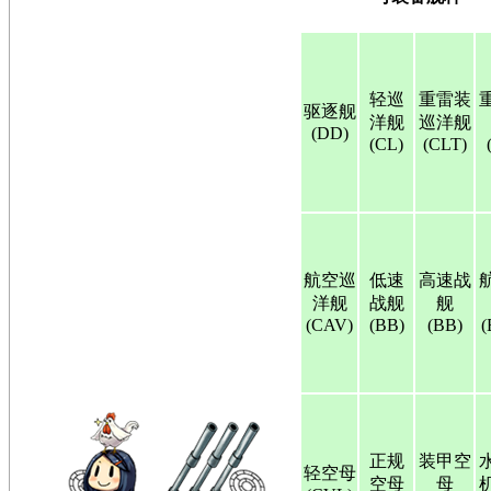
轻巡
重雷装
驱逐舰
洋舰
巡洋舰
(DD)
(CL)
(CLT)
航空巡
低速
高速战
洋舰
战舰
舰
(CAV)
(BB)
(BB)
(
正规
装甲空
轻空母
空母
母