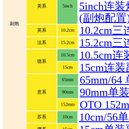
5inch连装炮
美系
5inch
(副炮配置
副炮
10.2cm
英系
10.2cm
15.2cm
法系
15.2cm
10.5cm
10.5cm
德系
15cm连
15cm
65mm/6
65mm
90mm单
意系
90mm
OTO 1
152mm
10cm/5
苏系
10cm