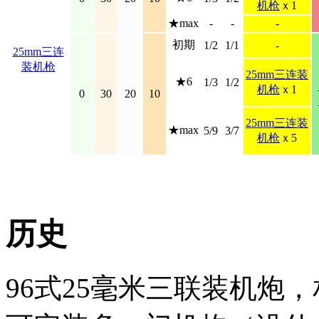
机枪
ｘ1
★max
-
-
-
初期
1/2
1/1
-
25mm三连
装机枪
25mm三连装
★6
1/3
1/2
机枪
ｘ1
0
30
20
10
25mm三连装
★max
5/9
3/7
机枪
ｘ5
历史
96式25毫米三联装机炮