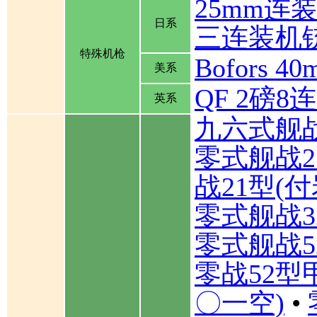
25mm连
日系
三连装机
特殊机枪
Bofors
美系
QF 2磅
英系
九六式舰
零式舰战2
战21型(
零式舰战3
零式舰战5
零战52型
〇一空)
•