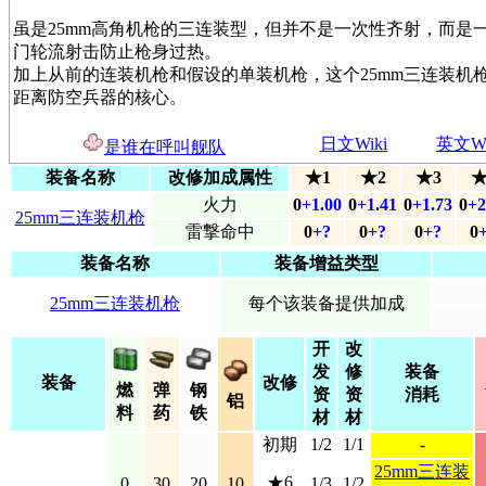
虽是25mm高角机枪的三连装型，但并不是一次性齐射，而是
门轮流射击防止枪身过热。
加上从前的连装机枪和假设的单装机枪，这个25mm三连装机
距离防空兵器的核心。
日文Wiki
英文Wi
是谁在呼叫舰队
装备名称
改修加成属性
★1
★2
★3
★
火力
0
+1.00
0
+1.41
0
+1.73
0
+2
25mm三连装机枪
雷撃命中
0
+?
0
+?
0
+?
0
装备名称
装备增益类型
25mm三连装机枪
每个该装备提供加成
开
改
发
修
装备
装备
改修
燃
弹
钢
资
资
消耗
铝
料
药
铁
材
材
初期
1/2
1/1
-
25mm三连装
★6
0
30
20
10
1/3
1/2