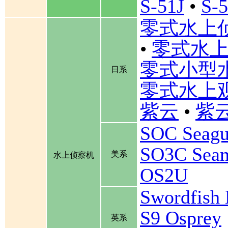
S-51J
•
S-
零式水上
•
零式水上
零式小型
日系
零式水上
紫云
•
紫云
SOC Seagu
SO3C Se
美系
水上侦察机
OS2U
Swordfis
S9 Osprey
英系