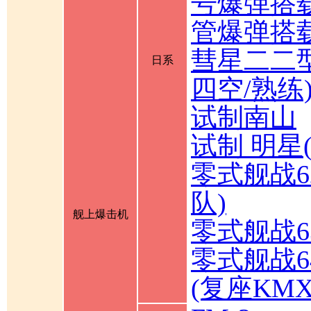
号爆弹搭载
管爆弹搭载
彗星二二型
日系
四空/熟练
试制南山
试制 明星
零式舰战6
队)
舰上爆击机
零式舰战6
零式舰战6
(复座KM