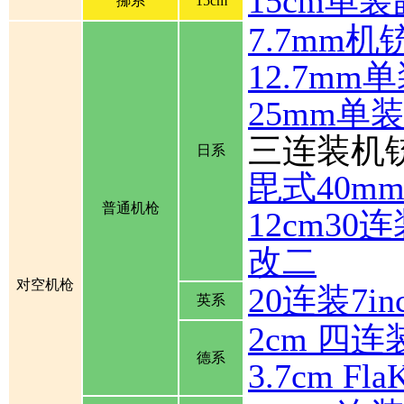
15cm单
挪系
15cm
7.7mm机
12.7mm
25mm单
三连装机
日系
毘式40m
普通机枪
12cm30
改二
对空机枪
20连装7inch
英系
2cm 四连装
德系
3.7cm Fla