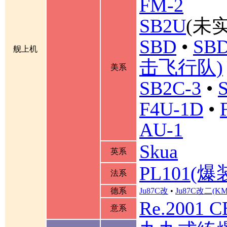
FM-2
SB2U
(未实
SBD
•
SBD
舰上机
击飞行队)
美系
SB2C-3
•
F4U-1D
•
AU-1
Skua
英系
PL101(爆
法系
德系
Ju87C改
•
Ju87C改二(K
Re.2001 
意系