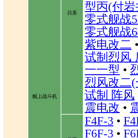
型丙(付岩
日系
零式舰战5
零式舰战6
紫电改二
试制烈风 
一一型
•
烈风改二(
试制 阵风
舰上战斗机
震电改
•
F4F-3
•
F4
F6F-3
•
F6