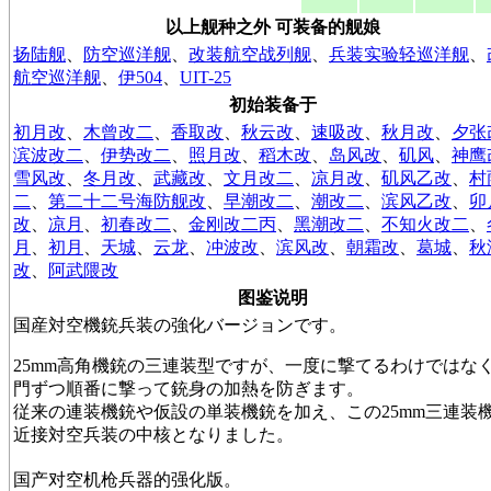
以上舰种之外 可装备的舰娘
扬陆舰
、
防空巡洋舰
、
改装航空战列舰
、
兵装实验轻巡洋舰
、
航空巡洋舰
、
伊504
、
UIT-25
初始装备于
初月改
、
木曾改二
、
香取改
、
秋云改
、
速吸改
、
秋月改
、
夕张
滨波改二
、
伊势改二
、
照月改
、
稻木改
、
岛风改
、
矶风
、
神鹰
雪风改
、
冬月改
、
武藏改
、
文月改二
、
凉月改
、
矶风乙改
、
村
二
、
第二十二号海防舰改
、
早潮改二
、
潮改二
、
滨风乙改
、
卯
改
、
凉月
、
初春改二
、
金刚改二丙
、
黑潮改二
、
不知火改二
、
月
、
初月
、
天城
、
云龙
、
冲波改
、
滨风改
、
朝霜改
、
葛城
、
秋
改
、
阿武隈改
图鉴说明
国産対空機銃兵装の強化バージョンです。
25mm高角機銃の三連装型ですが、一度に撃てるわけではな
門ずつ順番に撃って銃身の加熱を防ぎます。
従来の連装機銃や仮設の単装機銃を加え、この25mm三連装
近接対空兵装の中核となりました。
国产对空机枪兵器的强化版。