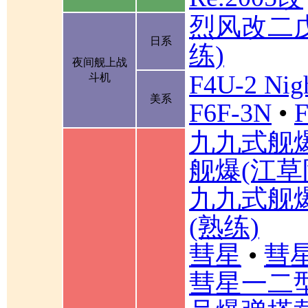
烈风改二
日系
练)
夜间舰上战
F4U-2 Nigh
斗机
美系
F6F-3N
•
F
九九式舰
舰爆(江草
九九式舰
(熟练)
彗星
•
彗星
彗星一二