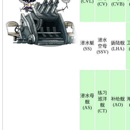
(CVL)
(CV)
(CVB)
潜水
潜水艇
扬陆舰
空母
(SS)
(LHA)
(SSV)
练习
潜水母
巡洋
补给舰
舰
(AO)
舰
(AS)
(CT)