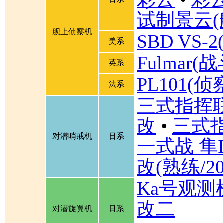
试制景云(
舰上侦察机
SBD VS
美系
Fulmar
英系
PL101(侦
法系
三式指挥联
改
•
三式
对潜哨戒机
日系
一式战 隼I
改(熟练/2
Ka号观测
改二
对潜旋翼机
日系