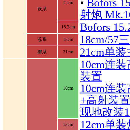
•
Bofor
15cm
欧系
射炮 Mk.10
Bofors 1
15.2cm
18cm/5
苏系
18cm
21cm单
挪系
21cm
10cm连
装置
10cm连
10cm
+高射装
现地改装1
12cm单装
12cm