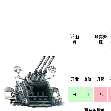
废弃资
航
源
程
开发
改修
升级
可
可
无
可装备舰种