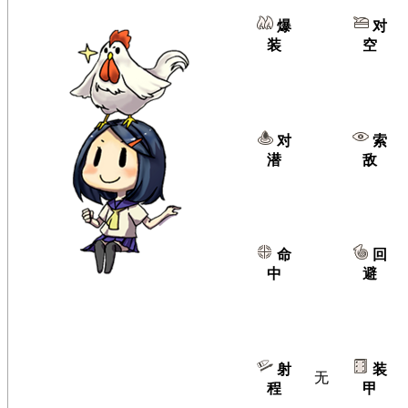
爆
对
装
空
对
索
潜
敌
命
回
中
避
射
装
无
程
甲