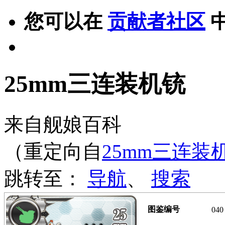
您可以在
贡献者社区
25mm三连装机铳
来自舰娘百科
（重定向自
25mm三连装
跳转至：
导航
、
搜索
图鉴编号
040