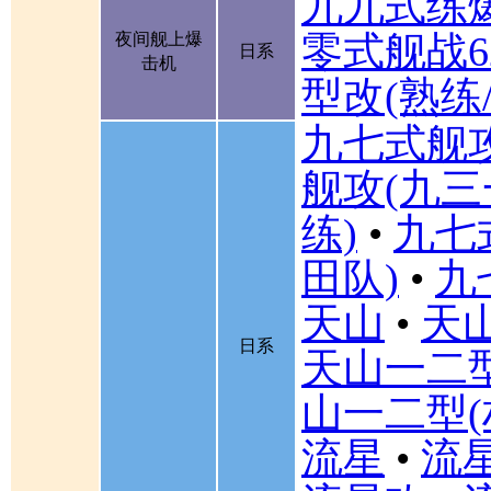
九九式练
零式舰战6
夜间舰上爆
日系
击机
型改(熟练
九七式舰
舰攻(九三
练)
•
九七
田队)
•
九
天山
•
天山
日系
天山一二
山一二型(
流星
•
流星