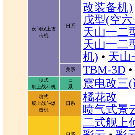
改装备机)
戊型(空六
日系
天山一二
夜间舰上攻
击机
天山一二
机)
•
天山
TBM-3D
•
美系
震电改三(
喷式
日
舰上战斗机
系
橘花改
喷式
舰上战斗爆
日系
喷气式景
击机
二式舰上
彩云
•
彩
日系