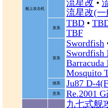
流星改
•
舰上攻击机
流星改(一
TBD
•
TBD
美系
TBF
Swordfish
Swordfish
英系
Barracuda 
Mosquito 
Ju87 D-4(F
德系
Re.2001 
意系
九七式舰