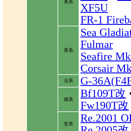
美系
XF5U
FR-1 Fireb
Sea Gladia
Fulmar
英系
Seafire Mk
Corsair Mk
G-36A(F
法系
Bf109T改
德系
Fw190T改
Re.2001 
意系
Re.2005改