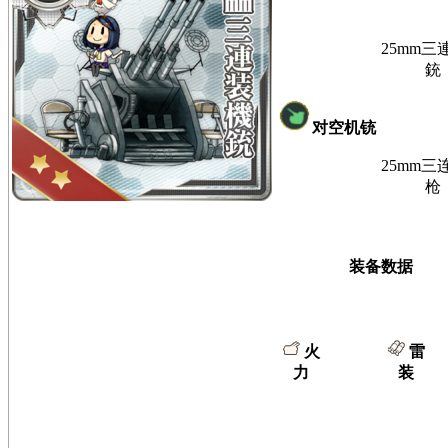
25mm三
銃
对空机铳
25mm三
枪
装备数据
火
雷
力
装