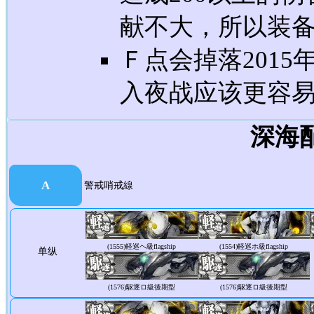
献不大，所以装
Ｆ点会掉落201
入夜战应该更容易
深海
A
警戒哨戒線
(1555)
軽巡ヘ級flagship
(1554)
軽巡ホ級flagship
单纵
(1576)
駆逐ロ級後期型
(1576)
駆逐ロ級後期型