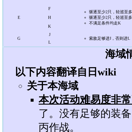
F
驱逐至少2只，轻巡至多
E
H
驱逐至少2只，轻巡至
不满足条件均走K
K
J
G
索敌足够进J，否则进
L
海域
以下内容翻译自日wiki
关于本海域
本次活动难易度非常
了。没有足够的装备
丙作战。