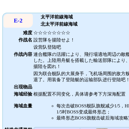
太平洋前線海域
E-2
北太平洋前線海域
难度
☆☆☆☆☆☆☆☆
作战名
設営隊を揚陸せよ！
设营队登陆吧
作战内容
連合艦隊の活躍により、飛行場適地周辺の敵
した。上陸用舟艇を搭載した輸送部隊により
揚陸を図れ！
因为联合舰队的大展身手，飞机场周围的敌方
退了。用装备了登陆艇的运输部队进行登陆吧
出现物品
海域经验
根据配置不同变化，具体请参考下方深海配置
海域血量
每次击破BOSS舰队旗舰减少1/5，
1/5时BOSS变成最终形态；
最终形态BOSS旗舰击破后海域攻