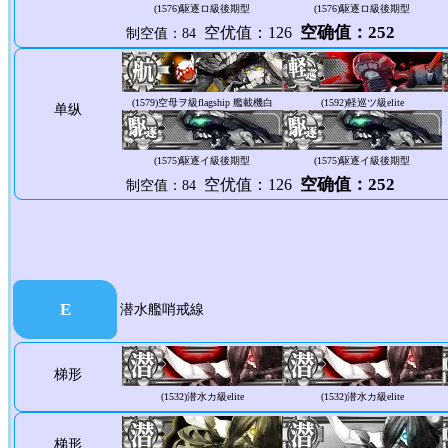
(1576)
駆逐ロ級後期型
(1576)
駆逐ロ級後期型
空确值：252
空优值：126
制空值：84
(1579)
空母ヲ級flagship 艦載機白
(1592)
軽巡ツ級elite
单纵
(1575)
駆逐イ級後期型
(1575)
駆逐イ級後期型
空确值：252
空优值：126
制空值：84
E
潜水艦哨戒線
梯形
(1532)
潜水カ級elite
(1532)
潜水カ級elite
梯形