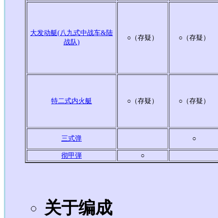
大发动艇(八九式中战车&陆
○
（存疑）
○
（存疑）
战队)
特二式内火艇
○
（存疑）
○
（存疑）
三式弹
○
彻甲弾
○
关于编成