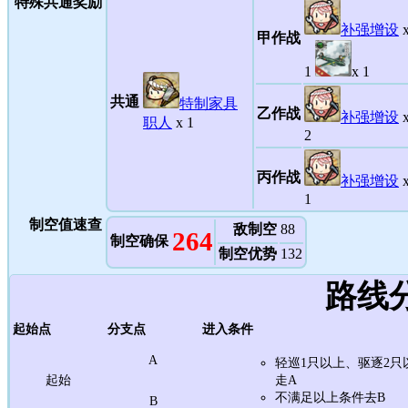
特殊共通奖励
补强增设
x
甲作战
1
x 1
共通
特制家具
乙作战
补强增设
x
职人
x 1
2
丙作战
补强增设
x
1
制空值速查
敌制空
88
264
制空确保
制空优势
132
路线
起始点
分支点
进入条件
A
轻巡1只以上、驱逐2
起始
走A
不满足以上条件去B
B