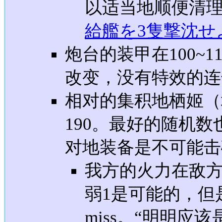
以适当地顺便清
給艦を3隻撃沈せ
炮台的装甲在100~
改变，没有特效的连
相对的集积地栖姬（
190。最好的随机数
对地装备是不可能击
我方的火力在敌
弱1是可能的，但
miss。“明明应