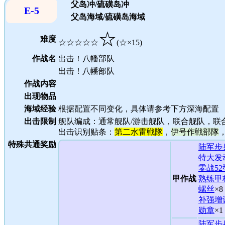
父岛冲/硫磺岛冲
E-5
父岛海域/硫磺岛海域
☆
难度
☆☆☆☆☆
(☆×15)
作战名
出击！八幡部队
出击！八幡部队
作战内容
出现物品
海域经验
根据配置不同变化，具体请参考下方深海配置
出击限制
舰队编成：通常舰队/游击舰队，联合舰队，联
出击识别贴条：
第二水雷戦隊
，
伊号作戦部隊
特殊共通奖励
陆军步
特大发
零战52
甲作战
熟练甲
螺丝
×8
补强增
勋章
×1
陆军步