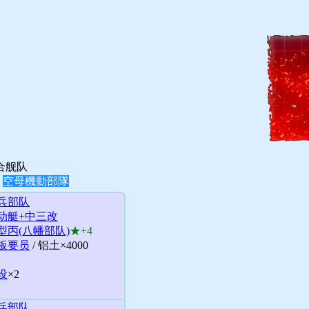
合舰队
，
空母機動部隊
兵部队
动艇+中三改
型丙(八幡部队)
★+4
板要员
/ 铝土×4000
设
×2
兵部队