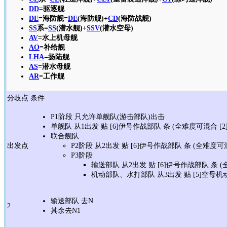
DD
=驱逐舰
DE
=海防舰=
DE
(海防舰)+
CD
(海防战舰)
SS
系=
SS
(潜水舰)+
SSV
(潜水空母)
AV
=水上机母舰
AO
=补给舰
LHA
=扬陆舰
AS
=潜水母舰
AR
=工作舰
分歧点
条件
P1阶段 只允许单舰队(游击部队)出击
单舰队 从1出发 贴 [6]伊号作战部队 条 (全难度可混合 [
联合舰队
出发点
P2阶段 从2出发 贴 [6]伊号作战部队 条 (全难度可
P3阶段
输送部队 从2出发 贴 [6]伊号作战部队 条 
机动部队、水打部队 从3出发 贴 [5]空母机
输送部队 去N
2
其余去N1