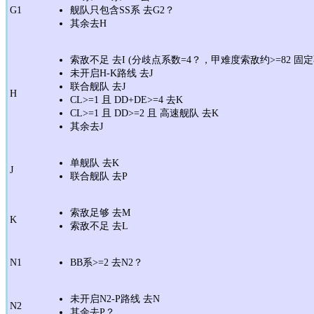
G1
舰队只包含SS系 去G2？
其余去H
索敌不足 去I (分歧点系数=4？，甲难度索敌约>=82 固定
未开启H-K路线 去J
联合舰队 去J
H
CL>=1 且 DD+DE>=4 去K
CL>=1 且 DD>=2 且 高速舰队 去K
其余去J
单舰队 去K
J
联合舰队 去P
索敌足够 去M
K
索敌不足 去L
N1
BB系>=2 去N2？
未开启N2-P路线 去N
N2
其余去P？