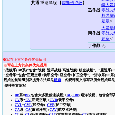
共通
重巡洋舰 【
塔斯卡卢萨
】
特大发
乙作战
零战52
补强增
勋章
×1
大发动
丙作战
零战52
勋章
×1
丁作战
无
※写在上方的条件优先适用
※写在上方的条件优先适用
“战舰系(BB系)”包含“战舰+巡洋战舰/高速战舰+航空战舰”。“重巡系(
“空母系”包含“正规空母+装甲空母+轻空母+护卫空母”。“潜水系(SS系
舰娘的航速组别及提升方法详见
航速
。各舰种英文缩写及所含舰娘详见
舰种英文缩写
BB
系=
BB
(包含大多数低速战舰)+
BC
/
FBB
(巡洋战舰，包含全部
CV
系=
CV
(正规空母)+
CVB
(装甲空母)
CVL
=
CVL
(轻空母)+
CVE
(护卫空母)
CA
系=
CA
(重巡洋舰)+
CAV
(航空巡洋舰)
CL
系=
CL
(轻巡洋舰)+
CLT
(重雷装巡洋舰)+
CT
(练习巡洋舰)