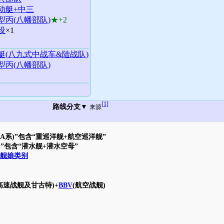
动艇+中三
型丙(八幡部队)
★+2
设
×1
艇(八九式中战车&陆战队)
型丙(八幡部队)
[1]
路线分支▼
来源
CA系)”包含“重巡洋舰+航空巡洋舰”
)”包含“潜水舰+潜水空母”
舰娘类别
高速战舰及甘古特)+
BBV
(航空战舰)