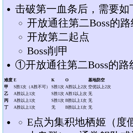
击破第一血条后，需要如
开放通往第二Boss的路
开放第二起点
Boss削甲
①开放通往第二Boss的路
难度
E
K
O
基地防空
甲
S胜1次（A胜不可）
S胜1次
A胜以上2次
空优以上2次
乙
A胜以上1次
S胜1次
A胜1以上次
无
丙
A胜以上1次
S胜1次
B胜以上1次
无
丁
A胜以上1次
无
B胜以上1次
无
E点为集积地栖姬（度假