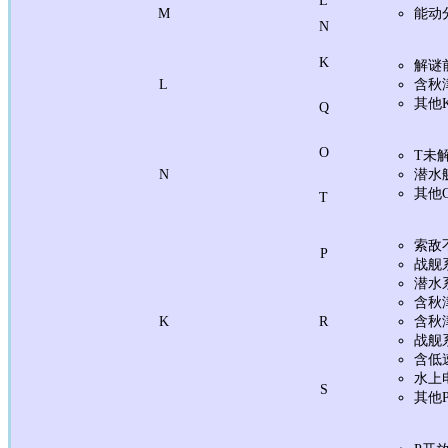
M
能动
N
K
解谜
L
含秋
其他
Q
O
T未
N
潜水
其他
T
索敌
P
战舰
潜水
含秋
K
R
含秋
战舰
含低
水上
S
其他