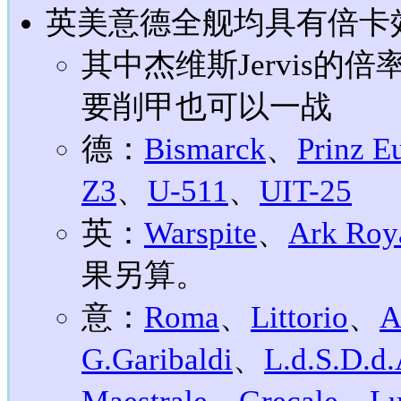
英美意德全舰均具有倍卡
其中杰维斯Jervis
要削甲也可以一战
德：
Bismarck
、
Prinz E
Z3
、
U-511
、
UIT-25
英：
Warspite
、
Ark Roy
果另算。
意：
Roma
、
Littorio
、
A
G.Garibaldi
、
L.d.S.D.d