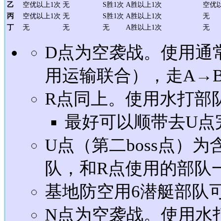
乙
空优以上1次
无
S胜1次
A胜以上1次
空优
丙
空优以上1次
无
S胜1次
A胜以上1次
无
丁
无
无
无
A胜以上1次
无
D点为空袭战。使用通
用运输联合），走A→
R点同上。使用水打部
最好可以顺带去U点
U点（第二boss点）
队，和R点使用的部队
基地防空用6潜艇部队
N点为空袭战。使用水