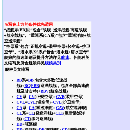
※写在上方的条件优先适用
“战舰系(BB系)”包含“战舰+巡洋战舰/高速战舰
+航空战舰”。“重巡系(CA系)”包含“重巡洋舰+航
空巡洋舰”
“空母系”包含“正规空母+装甲空母+轻空母+护卫
空母”。“潜水系(SS系)”包含“潜水舰+潜水空母”
舰娘的航速组别及提升方法详见
航速
。各舰种英
文缩写及所含舰娘详见
舰娘类别
舰种英文缩写
BB
系=
BB
(包含大多数低速战
舰)+
BC
/
FBB
(巡洋战舰，包含全部高速战
舰及甘古特)+
BBV
(航空战舰)
CV
系=
CV
(正规空母)+
CVB
(装甲空母)
CVL
=
CVL
(轻空母)+
CVE
(护卫空母)
CA
系=
CA
(重巡洋舰)+
CAV
(航空巡洋舰)
CL
系=
CL
(轻巡洋舰)+
CLT
(重雷装巡洋
舰)+
CT
(练习巡洋舰)
DD
=驱逐舰
DE
=海防舰=
DE
(海防舰)+
CD
(海防战舰)