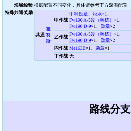
海域经验
根据配置不同变化，具体请参考下方深海配置
特殊共通奖励
甲种勋章
、
秋水
×1、
甲作战
Fw190 A-5改（熟练）
×1、
Fw190 D-9
×1、
勋章
×2
雅
Fw190 A-5改（熟练）
×1、
共通
努
乙作战
Fw190 D-9
×1、
勋章
×2
斯
丙作战
Me163B
×1、
勋章
×1
丁作战
无
路线分支