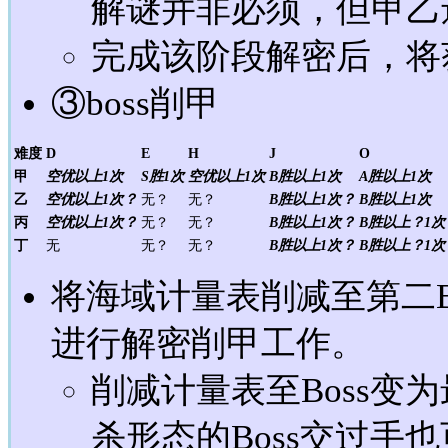
解谜并非必须，但甲乙
完成该阶段解密后，将
③boss削甲
难度
D
E
H
J
O
甲
空优以上1次
S胜1次
空优以上1次
B胜以上1次
A胜以上1次
乙
空优以上1次？
无？
无？
B胜以上1次？
B胜以上1次
丙
空优以上1次？
无？
无？
B胜以上1次？
B胜以上？1次
丁
无
无？
无？
B胜以上1次？
B胜以上？1次
将海域计量表削减至第二B
进行解密削甲工作。
削减计量表至Boss变
杀形态的Boss交过手