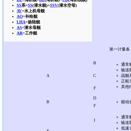
SS
系=
SS
(潜水舰)+
SSV
(潜水空母)
AV
=水上机母舰
AO
=补给舰
LHA
=扬陆舰
AS
=潜水母舰
AR
=工作舰
第一计量条
B
通常
输送
A
C
战舰
正航
其他
F
D
B
能动
F
通常
I
输送
低速
F