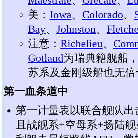
Maestrale
、
Grecale
、
Lu
美：
Iowa
、
Colorado
、
Bay
、
Johnston
、
Fletch
注意：
Richelieu
、
Comm
Gotland
为瑞典籍舰船
苏系及金刚级船也无倍
第一血条道中
第一计量表以联合舰队出
且战舰系+空母系+扬陆舰