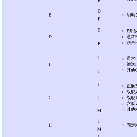
F
D
B
能动
F
E
F开
D
通常
联合
F
G
通常I
F
输送I
其他
I
H
正航
战舰
G
I
战舰
含低
其他
M
I
H
固定
M
L