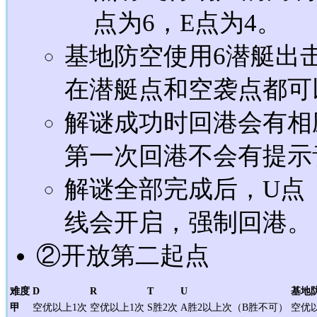
点为6，E点为4。
基地防空使用6潜艇出
在潜艇点和空袭点都可
解谜成功时回港会有相
第一次回港不会有提示
解谜全部完成后，U点（
线会开启，强制回港。
②开放第二起点
难度
D
R
T
U
基地
甲
空优以上1次
空优以上1次
S胜2次
A胜2以上次（B胜不可）
空优