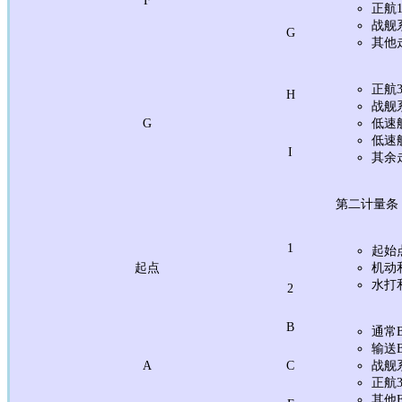
正航
战舰
G
其他
正航
H
战舰
G
低速
低速
I
其余
第二计量条
1
起始
起点
机动
水打
2
B
通常
输送
A
C
战舰
正航
其他