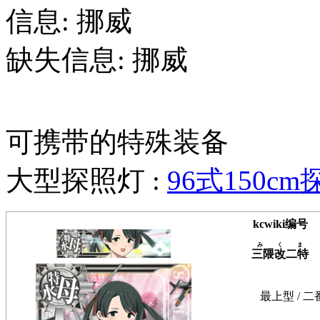
信息: 挪威
缺失信息: 挪威
可携带的特殊装备
大型探照灯 :
96式150c
kcwiki编号
みくま
三隈改二特
最上型 / 二