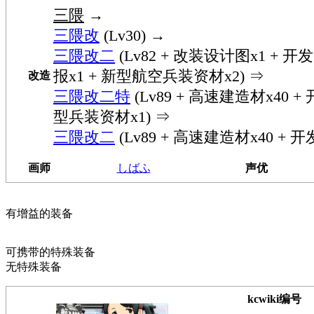
三隈
→
三隈改
(Lv30) →
三隈改二
(Lv82 + 改装设计图x1 + 开
报x1 + 新型航空兵装资材x2) ⇒
改造
三隈改二特
(Lv89 + 高速建造材x40 +
型兵装资材x1) ⇒
三隈改二
(Lv89 + 高速建造材x40 + 开
画师
しばふ
声优
有增益的装备
可携带的特殊装备
无特殊装备
kcwiki编号