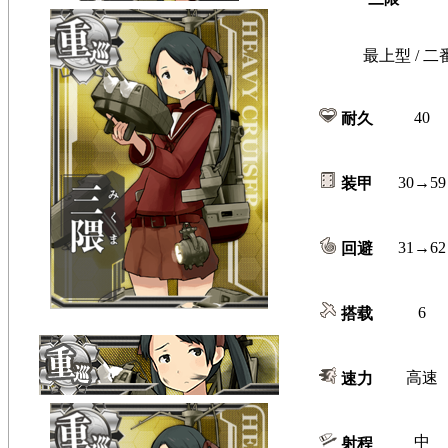
最上型 / 二
40
耐久
30→59
装甲
31→62
回避
6
搭载
高速
速力
中
射程