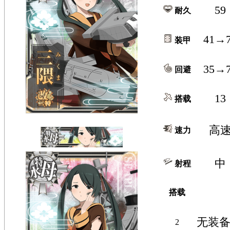
59
耐久
41→
装甲
35→
回避
13
搭载
高
速力
中
射程
搭载
无装
2