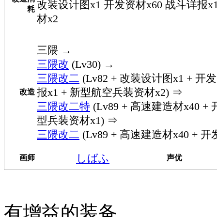
改装设计图x1 开发资材x60 战斗详报
耗
材x2
三隈
→
三隈改
(Lv30) →
三隈改二
(Lv82 + 改装设计图x1 + 开
报x1 + 新型航空兵装资材x2) ⇒
改造
三隈改二特
(Lv89 + 高速建造材x40 +
型兵装资材x1) ⇒
三隈改二
(Lv89 + 高速建造材x40 + 开
しばふ
画师
声优
有增益的装备