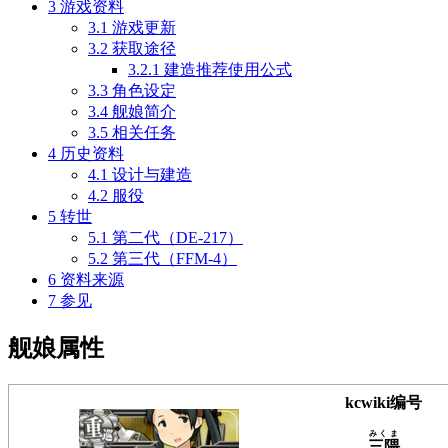
3
游戏资料
3.1
游戏更新
3.2
获取途径
3.2.1
建造推荐使用公式
3.3
角色设定
3.4
舰娘简介
3.5
相关任务
4
历史资料
4.1
设计与建造
4.2
服役
5
转世
5.1
第二代（DE-217）
5.2
第三代（FFM-4）
6
资料来源
7
参见
舰娘属性
kcwiki编号
みくま
三隈