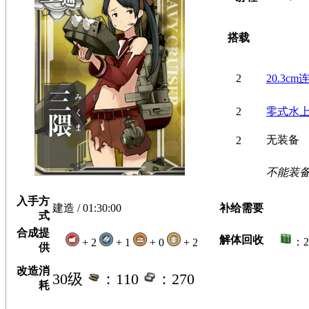
搭载
2
20.3c
2
零式水
无装备
2
不能装
入手方
建造 / 01:30:00
补给需要
式
合成提
解体回收
：
+ 2
+ 1
+ 0
+ 2
供
改造消
30级
：110
：270
耗