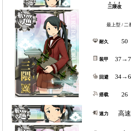
みくま
三隈改
最上型 / 二
50
耐久
37→7
装甲
34→6
回避
26
搭载
高速
速力