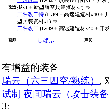
三隈改二
(Lv82 + 改装设计图x1 + 开
报x1 + 新型航空兵装资材x2) ⇒
改造
三隈改二特
(Lv89 + 高速建造材x40 + 
型兵装资材x1) ⇒
三隈改二
(Lv89 + 高速建造材x40 + 开
しばふ
画师
声优
有增益的装备
瑞云（六三四空/熟练）
,
试制 夜间瑞云（攻击装
3;