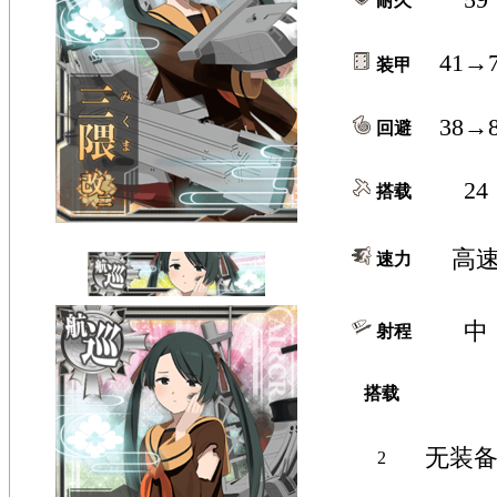
耐久
41→
装甲
38→
回避
24
搭载
高
速力
中
射程
搭载
无装
2