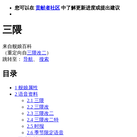
您可以在
贡献者社区
中了解更新进度或提出建议
三隈
来自舰娘百科
（重定向自
三隈改二
）
跳转至：
导航
、
搜索
目录
1
舰娘属性
2
语音资料
2.1
三隈
2.2
三隈改
2.3
三隈改二
2.4
三隈改二特
2.5
时报
2.6
季节限定语音