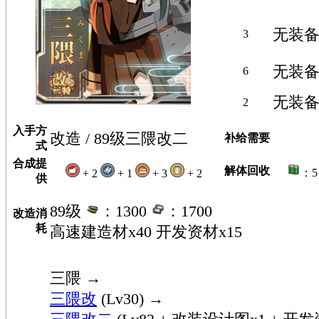
无装
3
无装
6
无装
2
入手方
改造 / 89级三隈改二
补给需要
式
合成提
解体回收
：
+ 2
+ 1
+ 3
+ 2
供
89级
：1300
：1700
改造消
耗
高速建造材x40 开发资材x15
三隈
→
三隈改
(Lv30) →