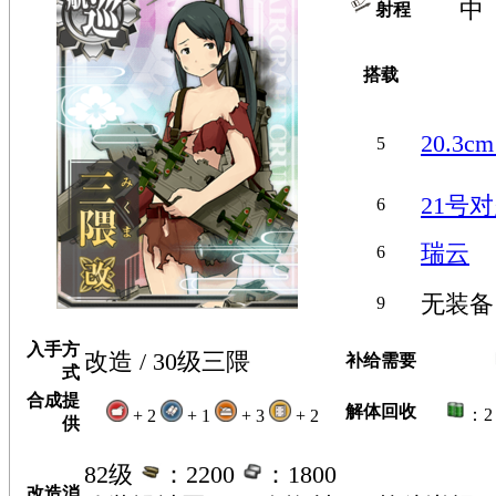
中
射程
搭载
20.3
5
21号
6
瑞云
6
无装备
9
入手方
改造 / 30级三隈
补给需要
式
合成提
解体回收
：
+ 2
+ 1
+ 3
+ 2
供
82级
：2200
：1800
改造消