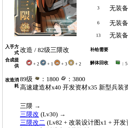
无装
3
无装
6
无装
13
入手方
改造 / 82级三隈改
补给需要
式
合成提
解体回收
：
+ 2
+ 1
+ 3
+ 2
供
89级
：1800
：3800
改造消
耗
高速建造材x40 开发资材x35 新型兵装
三隈
→
三隈改
(Lv30) →
三隈改二
(Lv82 + 改装设计图x1 + 开