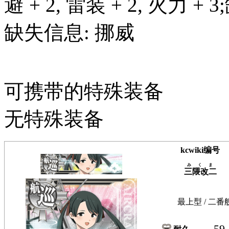
避 + 2, 雷装 + 2, 火力 +
缺失信息: 挪威
可携带的特殊装备
无特殊装备
kcwiki编号
みくま
三隈改二
最上型 / 二番
59