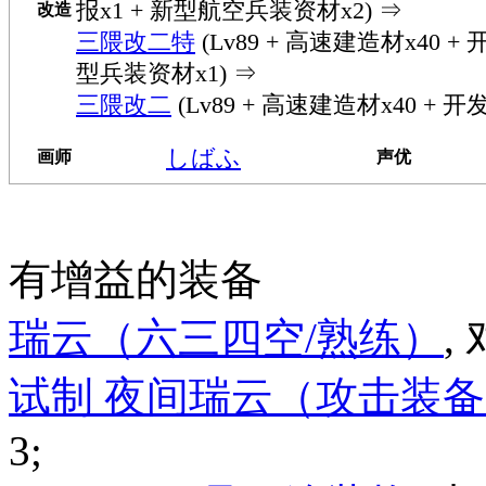
报x1 + 新型航空兵装资材x2) ⇒
改造
三隈改二特
(Lv89 + 高速建造材x40 + 
型兵装资材x1) ⇒
三隈改二
(Lv89 + 高速建造材x40 + 开
しばふ
画师
声优
有增益的装备
瑞云（六三四空/熟练）
,
试制 夜间瑞云（攻击装
3;