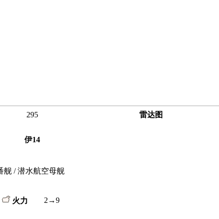
295
雷达图
伊14
番舰 / 潜水航空母舰
2→9
火力