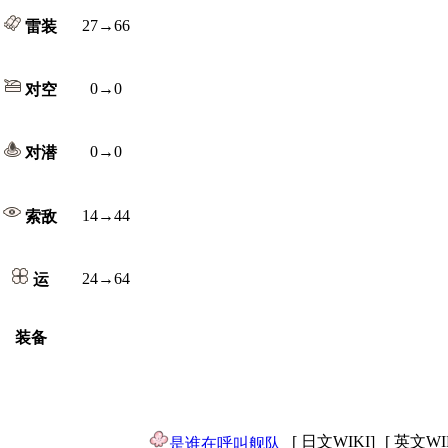
27→66
雷装
0→0
对空
0→0
对潜
14→44
索敌
24→64
运
装备
[ 日文WIKI]
[ 英文WI
是谁在呼叫舰队