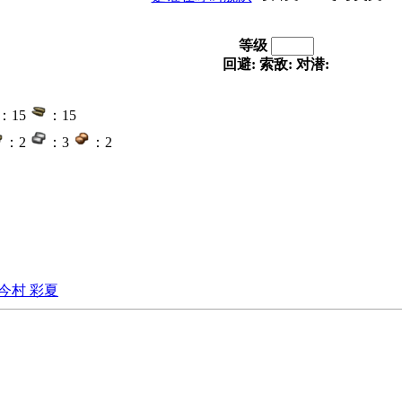
等级
回避:
索敌:
对潜:
：15
：15
：2
：3
：2
今村 彩夏