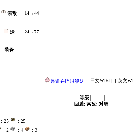
14→44
索敌
24→77
运
装备
[ 日文WIKI]
[ 英文WI
是谁在呼叫舰队
等级
回避:
索敌:
对潜:
：25
：25
：2
：4
：3