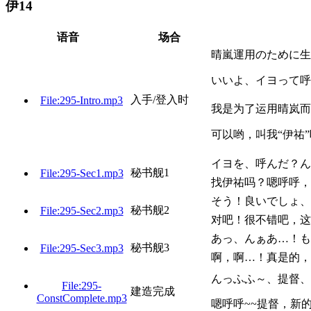
伊14
语音
场合
晴嵐運用のために生
いいよ、イヨって呼
入手/登入时
File:295-Intro.mp3
我是为了运用晴岚而
可以哟，叫我“伊祐
イヨを、呼んだ？ん
秘书舰1
File:295-Sec1.mp3
找伊祐吗？嗯呼呼，
そう！良いでしょ、
秘书舰2
File:295-Sec2.mp3
对吧！很不错吧，这
あっ、んぁあ…！も
秘书舰3
File:295-Sec3.mp3
啊，啊…！真是的，
んっふふ～、提督、
File:295-
建造完成
ConstComplete.mp3
嗯呼呼~~提督，新