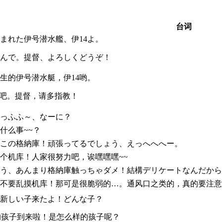
台词
まれた伊号潜水艦、伊14よ。
んで。提督、よろしくどうぞ！
生的伊号潜水艇，伊14哟。
”吧。提督，请多指教！
っふふ～、なーに？
什么事~~？
この格納庫！頑張ってるでしょう、えっへへへー。
个机库！人家很努力吧，诶嘿嘿嘿~~
う、あんまり格納庫触っちゃダメ！結構デリケートなんだから
不要乱摸机库！那可是很脆弱的…。通风口之类的，真的要注意
新しい子来たよ！どんな子？
的孩子到来啦！是怎么样的孩子呢？