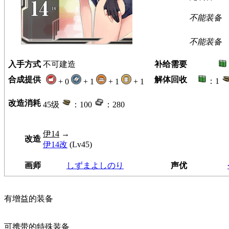
不能装备
不能装备
入手方式
不可建造
补给需要
合成提供
解体回收
：1
+ 0
+ 1
+ 1
+ 1
改造消耗
45级
：100
：280
伊14
→
改造
伊14改
(Lv45)
画师
しずまよしのり
声优
有增益的装备
可携带的特殊装备