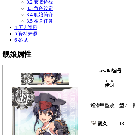
3.2
获取途径
3.3
角色设定
3.4
舰娘简介
3.5
相关任务
4
历史资料
5
资料来源
6
参见
舰娘属性
kcwiki编号
い14
伊14
巡潜甲型改二型 / 二
18
耐久