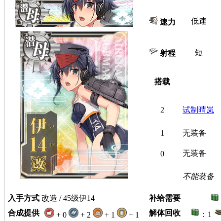
低速
速力
短
射程
搭载
2
试制晴岚
1
无装备
无装备
0
不能装备
入手方式
改造 / 45级伊14
补给需要
合成提供
解体回收
：1
+ 0
+ 2
+ 1
+ 1