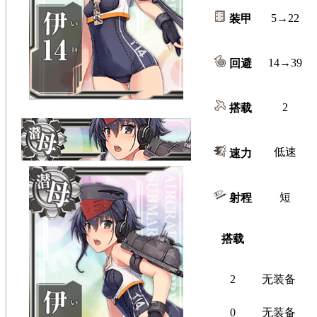
5→22
装甲
14→39
回避
2
搭载
低速
速力
短
射程
搭载
2
无装备
0
无装备