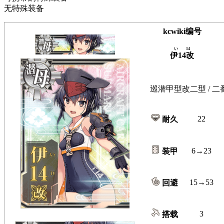
无特殊装备
kcwiki编号
い14
伊14改
巡潜甲型改二型 / 二
22
耐久
6→23
装甲
15→53
回避
3
搭载