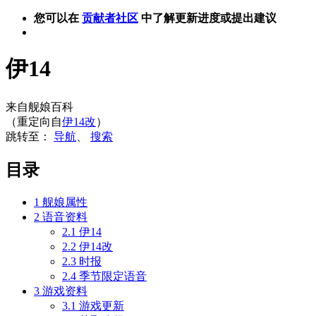
您可以在
贡献者社区
中了解更新进度或提出建议
伊14
来自舰娘百科
（重定向自
伊14改
）
跳转至：
导航
、
搜索
目录
1
舰娘属性
2
语音资料
2.1
伊14
2.2
伊14改
2.3
时报
2.4
季节限定语音
3
游戏资料
3.1
游戏更新