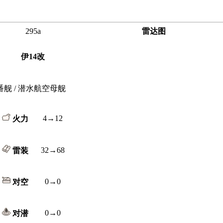
295a
雷达图
伊14改
番舰 / 潜水航空母舰
4→12
火力
32→68
雷装
0→0
对空
0→0
对潜