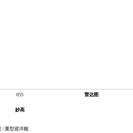
055
雷达图
妙高
舰 / 重型巡洋舰