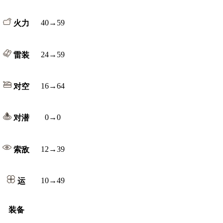
40→59
火力
24→59
雷装
16→64
对空
0→0
对潜
12→39
索敌
10→49
运
装备