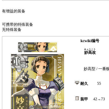
有增益的装备
可携带的特殊装备
无特殊装备
kcwiki编号
みょうこう
妙高改
妙高型 / 一番
55
耐久
42→73
装甲