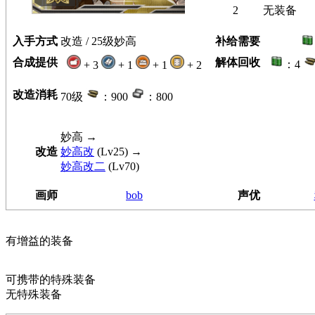
2
无装备
入手方式
改造 / 25级妙高
补给需要
合成提供
解体回收
：4
+ 3
+ 1
+ 1
+ 2
改造消耗
70级
：900
：800
妙高
→
改造
妙高改
(Lv25) →
妙高改二
(Lv70)
画师
bob
声优
有增益的装备
可携带的特殊装备
无特殊装备