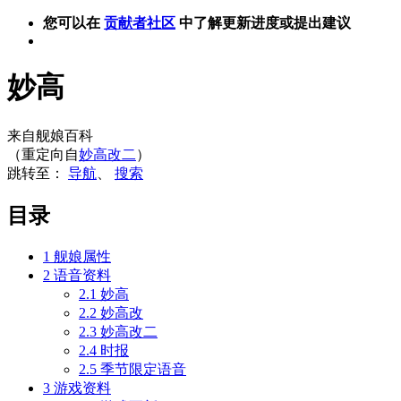
您可以在
贡献者社区
中了解更新进度或提出建议
妙高
来自舰娘百科
（重定向自
妙高改二
）
跳转至：
导航
、
搜索
目录
1
舰娘属性
2
语音资料
2.1
妙高
2.2
妙高改
2.3
妙高改二
2.4
时报
2.5
季节限定语音
3
游戏资料