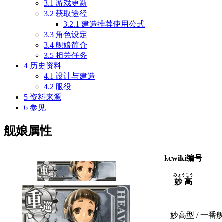
3.1
游戏更新
3.2
获取途径
3.2.1
建造推荐使用公式
3.3
角色设定
3.4
舰娘简介
3.5
相关任务
4
历史资料
4.1
设计与建造
4.2
服役
5
资料来源
6
参见
舰娘属性
kcwiki编号
みょうこう
妙高
妙高型 / 一番