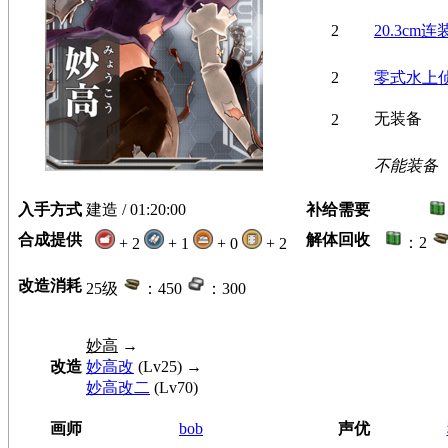
2
20.3cm连
2
零式水上
无装备
2
不能装备
入手方式
建造 / 01:20:00
补给需要
合成提供
解体回收
：2
+ 2
+ 1
+ 0
+ 2
改造消耗
25级
：450
：300
妙高
→
改造
妙高改
(Lv25) →
妙高改二
(Lv70)
画师
bob
声优