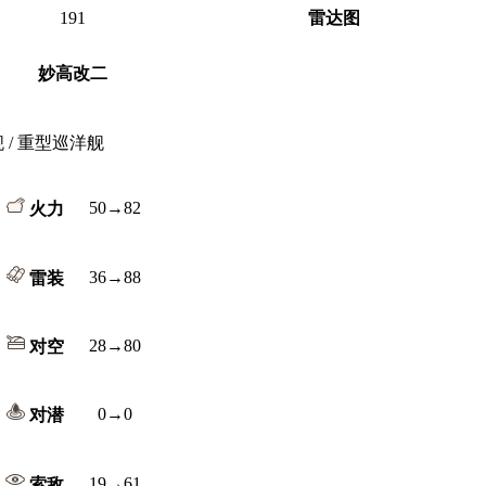
191
雷达图
妙高改二
舰 / 重型巡洋舰
50→82
火力
36→88
雷装
28→80
对空
0→0
对潜
19→61
索敌