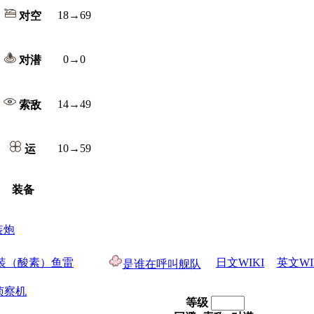
18→69
对空
0→0
对潜
14→49
索敌
10→59
运
装备
装炮
连装（酸素）鱼雷
日文WIKI
英文WI
是谁在呼叫舰队
侦察机
等级