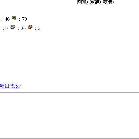
回避:
索敌:
对潜:
：40
：70
：7
：20
：2
種田 梨沙