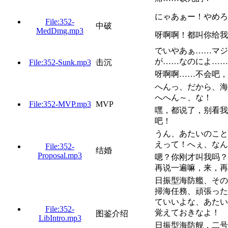
にゃあぁー！やめろ
File:352-
中破
MedDmg.mp3
呀啊啊！都叫你给我
でいやあぁ……マジ
が……なのによ……
File:352-Sunk.mp3
击沉
呀啊啊……不会吧，
へんっ、だから、海
へへん～、な！
File:352-MVP.mp3
MVP
嘿，都说了，别看我
吧！
うん、あたいのこと
えって！へぇ、なん
File:352-
结婚
Proposal.mp3
嗯？你刚才叫我吗？
再说一遍嘛，来，再
日振型海防艦、その
掃海任務、頑張った
ていいよな、あたい
File:352-
覚えておきなよ！
图鉴介绍
LibIntro.mp3
日振型海防舰，二号