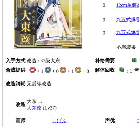
0
12cm单
0
九五式爆
九五式爆
0
不能装备
入手方式
改造 / 37级大东
补给需要
合成提供
解体回收
：1
+ 1
+ 0
+ 1
+ 0
改造消耗
无后续改造
大东
→
改造
大东改
(Lv37)
画师
しばふ
声优