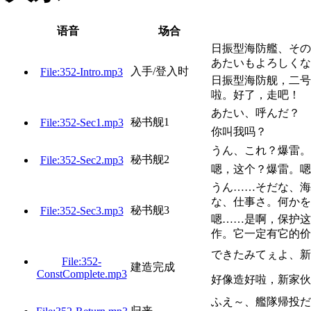
语音
场合
日振型海防艦、その
あたいもよろしくな
入手/登入时
File:352-Intro.mp3
日振型海防舰，二号
啦。好了，走吧！
あたい、呼んだ？
秘书舰1
File:352-Sec1.mp3
你叫我吗？
うん、これ？爆雷。
秘书舰2
File:352-Sec2.mp3
嗯，这个？爆雷。嗯
うん……そだな、海
な、仕事さ。何かを
秘书舰3
File:352-Sec3.mp3
嗯……是啊，保护这
作。它一定有它的价
できたみてぇよ、新
File:352-
建造完成
ConstComplete.mp3
好像造好啦，新家伙
ふえ～、艦隊帰投だ
归来