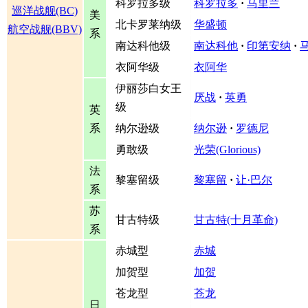
科罗拉多级
科罗拉多
·
马里兰
巡洋战舰(BC)
美
北卡罗莱纳级
华盛顿
航空战舰(BBV)
系
南达科他级
南达科他
·
印第安纳
·
衣阿华级
衣阿华
伊丽莎白女王
厌战
·
英勇
级
英
系
纳尔逊级
纳尔逊
·
罗德尼
勇敢级
光荣(Glorious)
法
黎塞留级
黎塞留
·
让·巴尔
系
苏
甘古特级
甘古特(十月革命)
系
赤城型
赤城
加贺型
加贺
苍龙型
苍龙
日