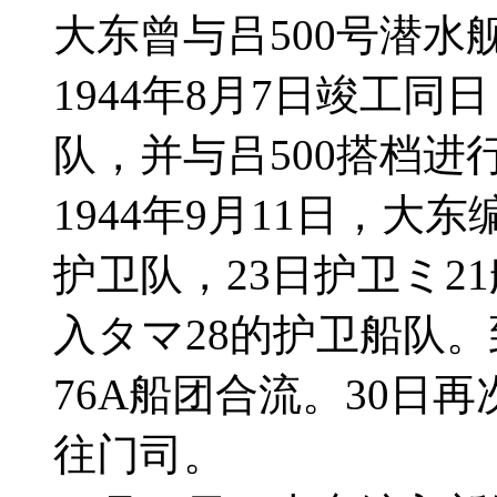
大东曾与吕500号潜水舰
1944年8月7日竣工
队，并与吕500搭档进
1944年9月11日，
护卫队，23日护卫ミ2
入タマ28的护卫船队。
76A船团合流。30日
往门司。