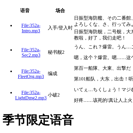
语音
场合
日振型海防艦、その二番館
よろしくな、さ、行ってみ
File:352a-
入手/登入时
Intro.mp3
日振型海防舰，二号舰，大
教啦，好了，我们走吧！
うん、これ？爆雷。うん…
File:352a-
秘书舰2
Sec2.mp3
嗯，这个？爆雷。嗯……这
第百一船隊、大東、出撃だ
File:352a-
编成
FleetOrg.mp3
第101船队，大东，出击！
いてぇ…ちくしょう！マジ
File:352a-
小破2
LightDmg2.mp3
好疼……该死的!真让人上火
季节限定语音