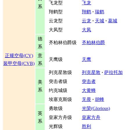
飞龙型
飞龙
系
翔鹤型
翔鹤
·
瑞鹤
云龙型
云龙
·
天城
·
葛城
大凤型
大凤
德
齐柏林伯爵级
齐柏林伯爵
系
正规空母(CV)
意
天鹰级
天鹰
装甲空母(CVB)
系
列克星敦级
列克星敦
·
萨拉托加
突击者级
突击者
美
系
约克城级
大黄蜂
埃塞克斯级
无畏
·
胡蜂
勇敢级
光荣(Glorious)
英
皇家方舟级
皇家方舟
系
光辉级
胜利