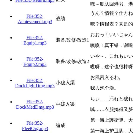
File:352-Return.mp3
嘿～舰队回港啦。港
うん？情報？仕方ね
File:352-
战绩
Achievement.mp3
嗯？情报表？真是的
おおっ！いいじゃん
File:352-
装备/改修/改造1
Equip1.mp3
噢噢！真不错，谢啦
いや～、これもいい
File:352-
装备/改修/改造2
Equip2.mp3
哎呀，这个也很棒呀
お風呂入るわ。
File:352-
小破入渠
DockLightDmg.mp3
我去泡个澡。
ちぃ……汚れと破れ
File:352-
中破入渠
DockMedDmg.mp3
嘁……衣服搞得又脏
第一海上護衛隊、大
File:352-
编成
FleetOrg.mp3
第一海上护卫队，大