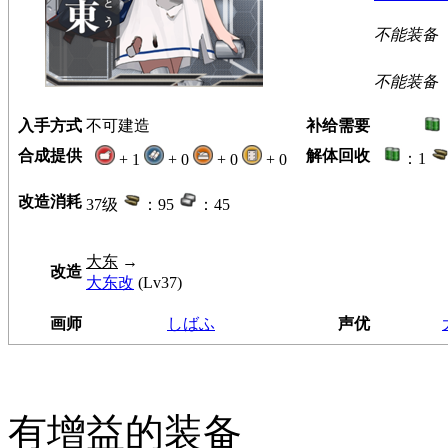
不能装备
不能装备
入手方式
不可建造
补给需要
合成提供
解体回收
：1
+ 1
+ 0
+ 0
+ 0
改造消耗
37级
：95
：45
大东
→
改造
大东改
(Lv37)
画师
しばふ
声优
有增益的装备