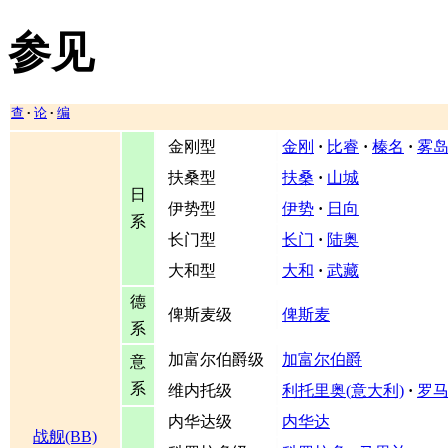
参见
查
论
编
•
•
金刚型
金刚
·
比睿
·
榛名
·
雾
扶桑型
扶桑
·
山城
日
伊势型
伊势
·
日向
系
长门型
长门
·
陆奥
大和型
大和
·
武藏
德
俾斯麦级
俾斯麦
系
加富尔伯爵级
加富尔伯爵
意
系
维内托级
利托里奥(意大利)
·
罗
内华达级
内华达
战舰(BB)