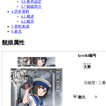
3.6
角色设定
3.7
舰娘简介
4
历史资料
4.1
概述
4.2
舰历
5
资料来源
6
参见
舰娘属性
kcwiki编号
だいとう
大東
日振型 / 二番
9
耐久