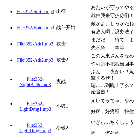
あたいが守ってやる
出征
File:352-Sortie.mp3
就由我来守护你们！
敵かよ、しっかたね
战斗开始
File:352-Battle.mp3
有敌人啊，没办法了
まだだ……待て…よ
攻击1
File:352-Atk1.mp3
先不急……等等……
この大東さんをなめ
攻击2
File:352-Atk2.mp3
你可别不把我当回事
ふん……夜かい？魚
撃するぜ！
File:352-
夜战
NightBattle.mp3
嗯……到晚上了么？
始追击！
えいてゃてゃ、やめ
File:352-
小破1
LightDmg1.mp3
好疼，好疼呀，快住
いぎぃ…ちくしょう
File:352-
小破2
LightDmg2.mp3
痛……该死的！