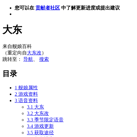
您可以在
贡献者社区
中了解更新进度或提出建议
大东
来自舰娘百科
（重定向自
大东改
）
跳转至：
导航
、
搜索
目录
1
舰娘属性
2
游戏资料
3
语音资料
3.1
大东
3.2
大东改
3.3
季节限定语音
3.4
游戏更新
3.5
获取途径