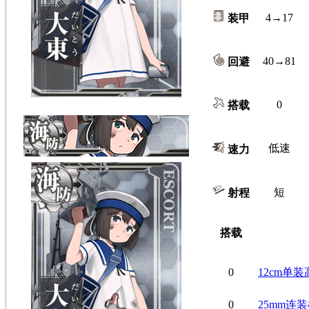
4→17
装甲
40→81
回避
0
搭载
低速
速力
短
射程
搭载
0
12cm单
0
25mm连