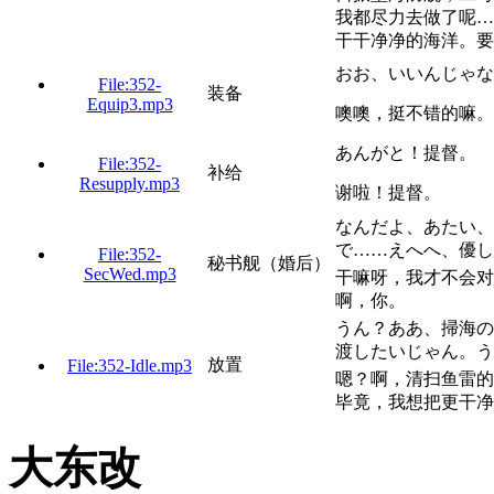
我都尽力去做了呢…
干干净净的海洋。要
おお、いいんじゃな
File:352-
装备
Equip3.mp3
噢噢，挺不错的嘛。
あんがと！提督。
File:352-
补给
Resupply.mp3
谢啦！提督。
なんだよ、あたい、
で……えへへ、優し
File:352-
秘书舰（婚后）
SecWed.mp3
干嘛呀，我才不会对
啊，你。
うん？ああ、掃海の
渡したいじゃん。う
放置
File:352-Idle.mp3
嗯？啊，清扫鱼雷的
毕竟，我想把更干净
大东改