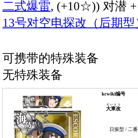
二式爆雷
, (+10☆)) 对潜 +
13号对空电探改（后期型
可携带的特殊装备
无特殊装备
kcwiki编号
だいとう
大東改
日振型 / 二番