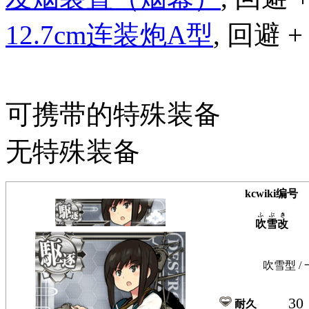
12.7cm连装炮A型
, 回避 + 
可携带的特殊装备
无特殊装备
kcwiki编号
ふぶき
吹雪改
吹雪型 / 
30
耐久