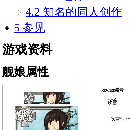
4.2
知名的同人创作
5
参见
游戏资料
舰娘属性
kcwiki编号
ふぶき
吹雪
吹雪型 /