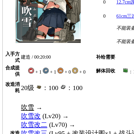
0
12.7c
0
61cm
不能装
不能装
入手方
建造 / 00:20:00
补给需要
式
合成提
解体回收
：
+ 1
+ 1
+ 0
+ 0
供
改造消
20级
：100
：100
耗
吹雪
→
吹雪改
(Lv20) →
吹雪改二
(Lv70) →
吹雪改三
(Lv95 + 改装设计图x1 + 战
改造