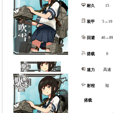
15
耐久
5→19
装甲
40→8
回避
0
搭载
高速
速力
短
射程
搭载