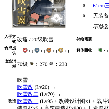
61c
0
无装备
0
不能装
入手方
改造 / 20级吹雪
补给需要
式
合成提
解体回收
：
+ 1
+ 1
+ 1
+ 1
供
改造消
70级
：270
：230
耗
吹雪
→
吹雪改
(Lv20) →
吹雪改二
(Lv70) →
吹雪改三
(Lv95 + 改装设计图x1 + 战
改造
装资材x5 + 高速建造材x800 + 开发资材x