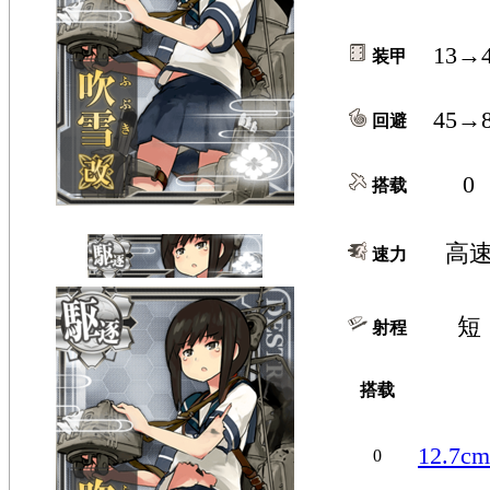
13→
装甲
45→
回避
0
搭载
高
速力
短
射程
搭载
12.7
0