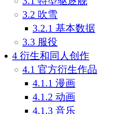
3.1
特型驱逐舰
3.2
吹雪
3.2.1
基本数据
3.3
服役
4
衍生和同人创作
4.1
官方衍生作品
4.1.1
漫画
4.1.2
动画
4.1.3
音乐