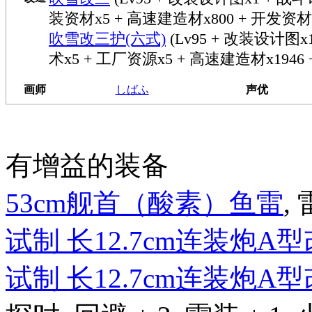
装资材x5 + 高速建造材x800 + 开发资材x
吹雪改三护(六式)
(Lv95 + 改装设计图
术x5 + 工厂资源x5 + 高速建造材x1946 
画师
しばふ
声优
有增益的装备
53cm舰首（酸素）鱼雷
, 
试制 长12.7cm连装炮A
试制 长12.7cm连装炮A