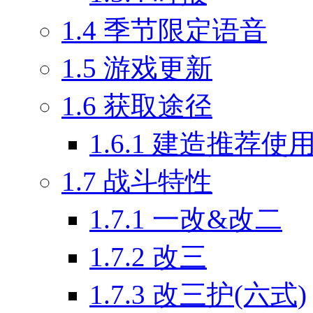
1.4
季节限定语音
1.5
游戏更新
1.6
获取途径
1.6.1
建造推荐使
1.7
战斗特性
1.7.1
一改&改二
1.7.2
改三
1.7.3
改三护(六式)