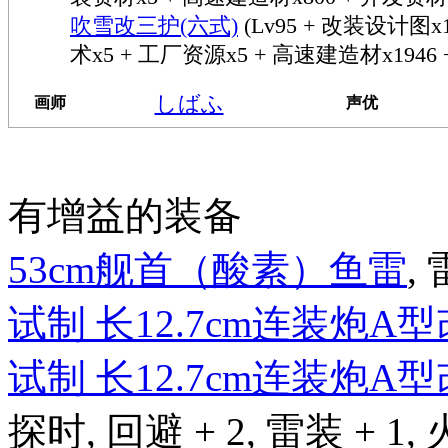
吹雪改三护(六式)
(Lv95 + 改装设计图
术x5 + 工厂资源x5 + 高速建造材x1946 
しばふ
画师
声优
有增益的装备
53cm舰首（酸素）鱼雷
, 
试制 长12.7cm连装炮A
试制 长12.7cm连装炮A
探时, 回避 + 2, 雷装 + 1, 