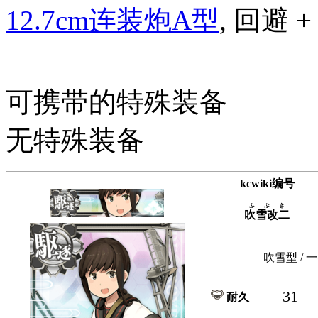
12.7cm连装炮A型
, 回避 + 
可携带的特殊装备
无特殊装备
kcwiki编号
ふぶき
吹雪改二
吹雪型 / 
31
耐久