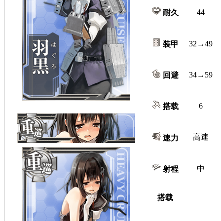
44
耐久
32→49
装甲
34→59
回避
6
搭载
高速
速力
中
射程
搭载