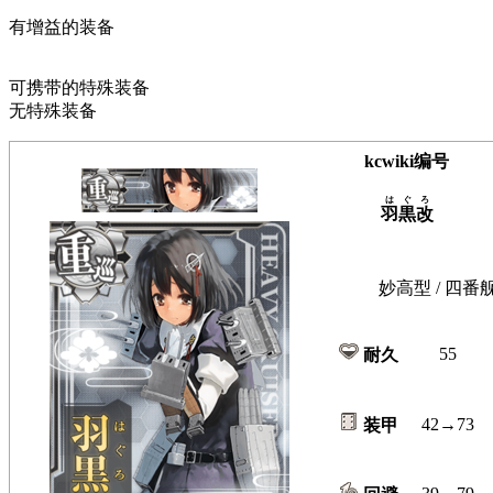
有增益的装备
可携带的特殊装备
无特殊装备
kcwiki编号
はぐろ
羽黒改
妙高型 / 四番
55
耐久
42→73
装甲