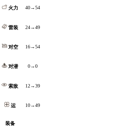
40→54
火力
24→49
雷装
16→54
对空
0→0
对潜
12→39
索敌
10→49
运
装备