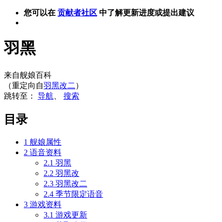
您可以在
贡献者社区
中了解更新进度或提出建议
羽黑
来自舰娘百科
（重定向自
羽黑改二
）
跳转至：
导航
、
搜索
目录
1
舰娘属性
2
语音资料
2.1
羽黑
2.2
羽黑改
2.3
羽黑改二
2.4
季节限定语音
3
游戏资料
3.1
游戏更新