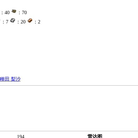
：40
：70
：7
：20
：2
種田 梨沙
194
雷达图