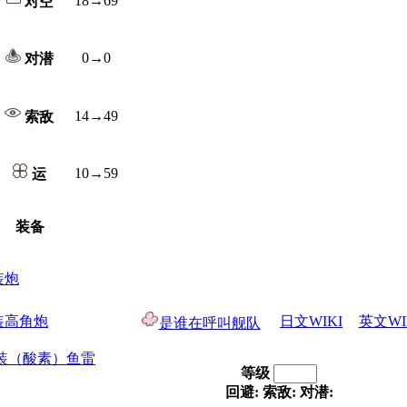
18→69
对空
0→0
对潜
14→49
索敌
10→59
运
装备
装炮
连装高角炮
日文WIKI
英文WI
是谁在呼叫舰队
连装（酸素）鱼雷
等级
回避:
索敌:
对潜: