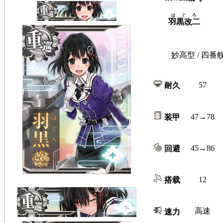
はぐろ
羽黒改二
妙高型 / 四番
57
耐久
47→78
装甲
45→86
回避
12
搭载
高速
速力