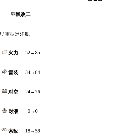
羽黑改二
舰 / 重型巡洋舰
52→85
火力
34→84
雷装
24→76
对空
0→0
对潜
18→58
索敌