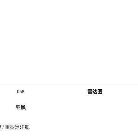
058
雷达图
羽黑
舰 / 重型巡洋舰