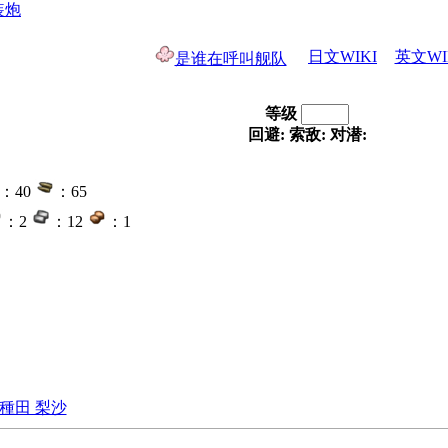
装炮
日文WIKI
英文WI
是谁在呼叫舰队
等级
回避:
索敌:
对潜:
：40
：65
：2
：12
：1
種田 梨沙