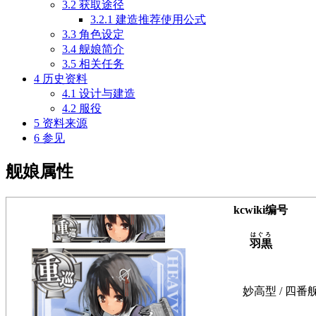
3.2
获取途径
3.2.1
建造推荐使用公式
3.3
角色设定
3.4
舰娘简介
3.5
相关任务
4
历史资料
4.1
设计与建造
4.2
服役
5
资料来源
6
参见
舰娘属性
kcwiki编号
はぐろ
羽黒
妙高型 / 四番