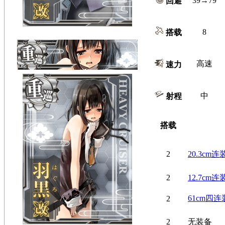
39→79
回避
8
搭载
高速
速力
中
射程
搭载
2
20.3cm连
2
12.7cm
61cm四
2
2
无装备