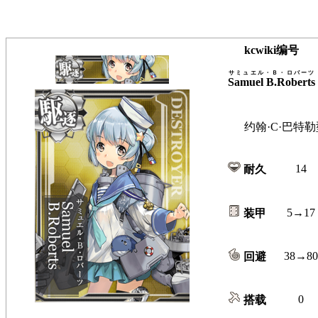
kcwiki编号
サミュエル・Ｂ・ロバーツ
Samuel B.Roberts
约翰·C·巴特勒型
14
耐久
5→17
装甲
38→80
回避
0
搭载