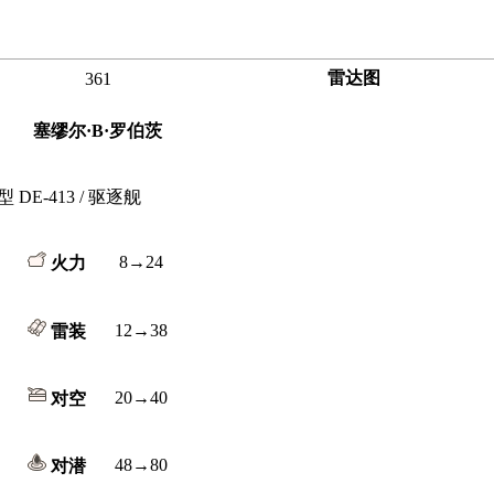
雷达图
361
塞缪尔·B·罗伯茨
 DE-413 / 驱逐舰
8→24
火力
12→38
雷装
20→40
对空
48→80
对潜