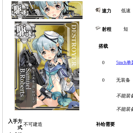
低速
速力
短
射程
搭载
0
5inch单
0
无装备
不能装
不能装
入手方
不可建造
补给需要
式