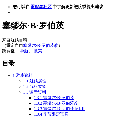
您可以在
贡献者社区
中了解更新进度或提出建议
塞缪尔·B·罗伯茨
来自舰娘百科
（重定向自
塞缪尔·B·罗伯茨改
）
跳转至：
导航
、
搜索
目录
1
游戏资料
1.1
舰娘属性
1.2
舰娘立绘
1.3
语音资料
1.3.1
塞缪尔·B·罗伯茨
1.3.2
塞缪尔·B·罗伯茨改
1.3.3
塞缪尔·B·罗伯茨 Mk.II
1.3.4
季节限定语音