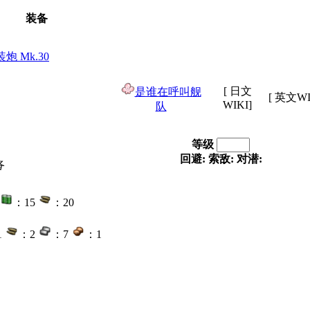
装备
装炮 Mk.30
[ 日文
是谁在呼叫舰
[ 英文WI
WIKI]
队
等级
回避:
索敌:
对潜:
备
：15
：20
1
：2
：7
：1