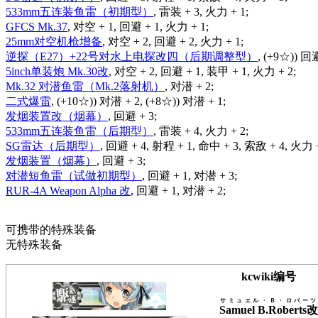
533mm五连装鱼雷（初期型）
, 雷装 + 3, 火力 + 1;
GFCS Mk.37
, 对空 + 1, 回避 + 1, 火力 + 1;
25mm对空机枪增备
, 对空 + 2, 回避 + 2, 火力 + 1;
逆探（E27）+22号对水上电探改四（后期调整型）
, (+9☆)) 回
5inch单装炮 Mk.30改
, 对空 + 2, 回避 + 1, 装甲 + 1, 火力 + 2;
Mk.32 对潜鱼雷（Mk.2落射机）
, 对潜 + 2;
二式爆雷
, (+10☆)) 对潜 + 2, (+8☆)) 对潜 + 1;
发烟装置改（烟幕）
, 回避 + 3;
533mm五连装鱼雷（后期型）
, 雷装 + 4, 火力 + 2;
SG雷达（后期型）
, 回避 + 4, 射程 + 1, 命中 + 3, 索敌 + 4, 火力 +
发烟装置（烟幕）
, 回避 + 3;
对潜短鱼雷（试做初期型）
, 回避 + 1, 对潜 + 3;
RUR-4A Weapon Alpha 改
, 回避 + 1, 对潜 + 2;
可携带的特殊装备
无特殊装备
kcwiki编号
サミュエル・Ｂ・ロバーツ
Samuel B.Roberts改