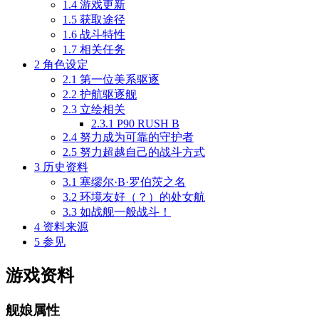
1.4
游戏更新
1.5
获取途径
1.6
战斗特性
1.7
相关任务
2
角色设定
2.1
第一位美系驱逐
2.2
护航驱逐舰
2.3
立绘相关
2.3.1
P90 RUSH B
2.4
努力成为可靠的守护者
2.5
努力超越自己的战斗方式
3
历史资料
3.1
塞缪尔·B·罗伯茨之名
3.2
环境友好（？）的处女航
3.3
如战舰一般战斗！
4
资料来源
5
参见
游戏资料
舰娘属性