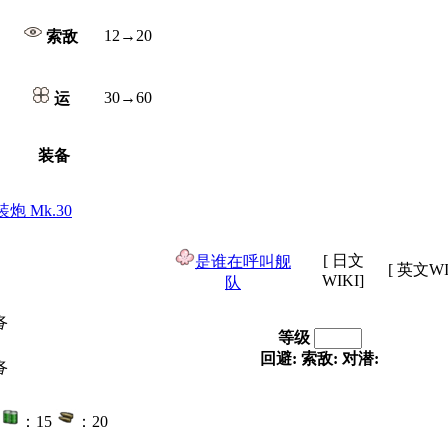
12→20
索敌
30→60
运
装备
装炮 Mk.30
[ 日文
是谁在呼叫舰
[ 英文WI
WIKI]
队
备
等级
回避:
索敌:
对潜:
备
：15
：20