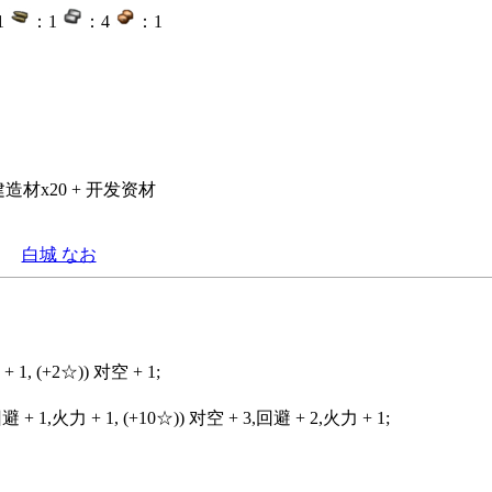
1
：1
：4
：1
速建造材x20 + 开发资材
白城 なお
+ 1, (+2☆)) 对空 + 1;
回避 + 1,火力 + 1, (+10☆)) 对空 + 3,回避 + 2,火力 + 1;