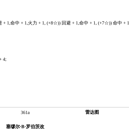
避 + 1,命中 + 1,火力 + 1, (+8☆)) 回避 + 1,命中 + 1, (+7☆)) 命中 + 
 4;
雷达图
361a
塞缪尔·B·罗伯茨改