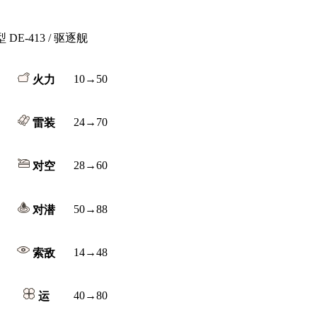
DE-413 / 驱逐舰
10→50
火力
24→70
雷装
28→60
对空
50→88
对潜
14→48
索敌
40→80
运