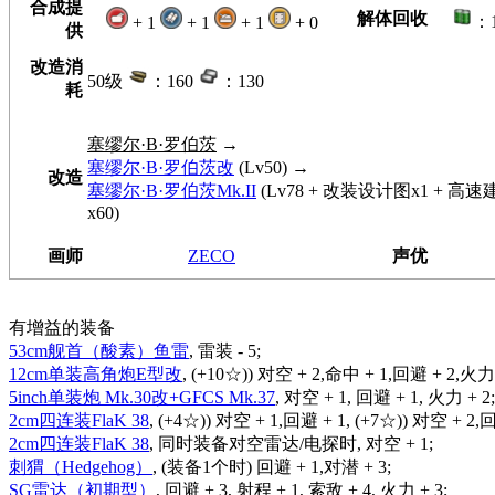
合成提
解体回收
：
+ 1
+ 1
+ 1
+ 0
供
改造消
50级
：160
：130
耗
塞缪尔·B·罗伯茨
→
塞缪尔·B·罗伯茨改
(Lv50) →
改造
塞缪尔·B·罗伯茨Mk.II
(Lv78 + 改装设计图x1 + 高
x60)
画师
ZECO
声优
有增益的装备
53cm舰首（酸素）鱼雷
, 雷装 - 5;
12cm单装高角炮E型改
, (+10☆)) 对空 + 2,命中 + 1,回避 + 2,火力 
5inch单装炮 Mk.30改+GFCS Mk.37
, 对空 + 1, 回避 + 1, 火力 + 2;
2cm四连装FlaK 38
, (+4☆)) 对空 + 1,回避 + 1, (+7☆)) 对空 + 2,
2cm四连装FlaK 38
, 同时装备对空雷达/电探时, 对空 + 1;
刺猬（Hedgehog）
, (装备1个时) 回避 + 1,对潜 + 3;
SG雷达（初期型）
, 回避 + 3, 射程 + 1, 索敌 + 4, 火力 + 3;