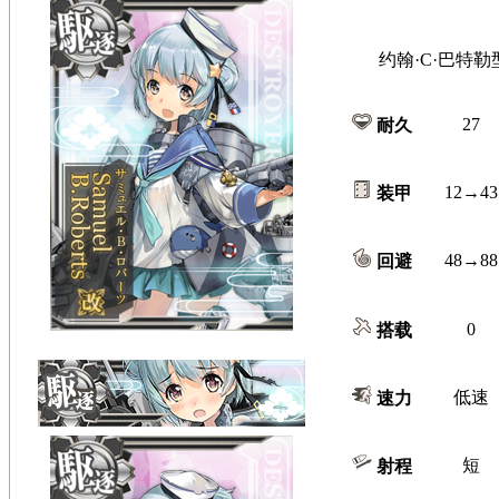
约翰·C·巴特勒型 
27
耐久
12→43
装甲
48→88
回避
0
搭载
低速
速力
短
射程