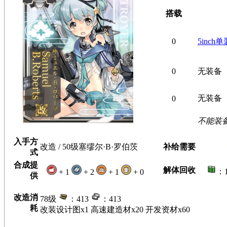
搭载
0
5inch单
0
无装备
无装备
0
不能装
入手方
改造 / 50级塞缪尔·B·罗伯茨
补给需要
式
合成提
解体回收
：
+ 1
+ 2
+ 1
+ 0
供
改造消
78级
：413
：413
耗
改装设计图x1 高速建造材x20 开发资材x60