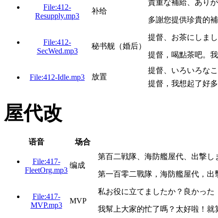
貴重な補給、ありが
File:412-
补给
Resupply.mp3
多謝您提供珍貴的補
提督、お茶にしまし
File:412-
秘书舰（婚后）
SecWed.mp3
提督，喝點茶吧。我
提督、いろいろなこ
放置
File:412-Idle.mp3
提督，我想起了好多
屋代改
语音
场合
第百二戦隊、海防艦屋代、出撃し
File:417-
编成
FleetOrg.mp3
第一百零二戰隊，海防艦屋代，出
私お役に立てましたか？良かった
File:417-
MVP
MVP.mp3
我幫上大家的忙了嗎？太好啦！就