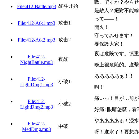
敵、ですか？やらせ
战斗开始
File:412-Battle.mp3
是敵人？絕對不能輸
って——！
攻击1
File:412-Atk1.mp3
開火！
守ってみせます！
攻击2
File:412-Atk2.mp3
要保護大家！
夜は危険です。慎重
File:412-
夜战
NightBattle.mp3
晚上很危險的。進擊
あああああぁ！！
File:412-
小破1
LightDmg1.mp3
啊！
痛いっ！目が…前が
File:412-
小破2
LightDmg2.mp3
好痛! 眼睛怎麼，
やああああぁ！浸水
File:412-
中破
MedDmg.mp3
呀！進水了！要想办