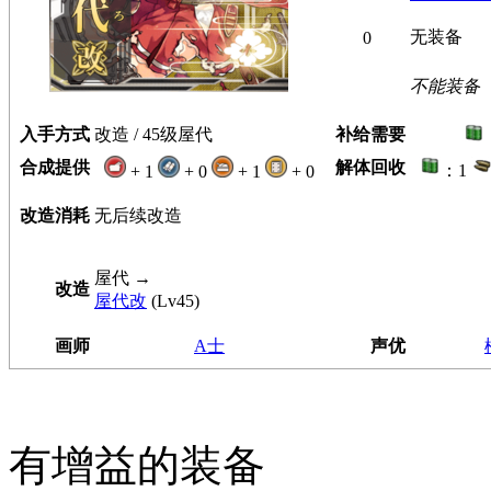
无装备
0
不能装备
入手方式
改造 / 45级屋代
补给需要
合成提供
解体回收
：1
+ 1
+ 0
+ 1
+ 0
改造消耗
无后续改造
屋代
→
改造
屋代改
(Lv45)
画师
A士
声优
有增益的装备