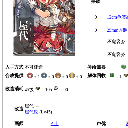
搭载
0
12cm单
0
25mm连
不能装备
不能装备
入手方式
不可建造
补给需要
合成提供
解体回收
：1
+ 1
+ 0
+ 0
+ 0
改造消耗
45级
：105
：90
屋代
→
改造
屋代改
(Lv45)
画师
A士
声优