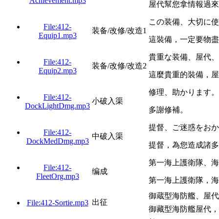
Achievement.mp3
屋代幫您拿情報過來
この装備、大切に使
File:412-
装备/改修/改造1
Equip1.mp3
這裝備，一定要物盡
貴重な装備、屋代、
File:412-
装备/改修/改造2
Equip2.mp3
這麼貴重的裝備，屋
修理、助かります。
File:412-
小破入渠
DockLightDmg.mp3
多謝修補。
提督、ご迷惑をおか
File:412-
中破入渠
DockMedDmg.mp3
提督，為您造成諸多
第一海上護衛隊、海
File:412-
编成
FleetOrg.mp3
第一海上護衛隊，海
御蔵型海防艦、屋代
出征
File:412-Sortie.mp3
御藏型海防艦屋代，