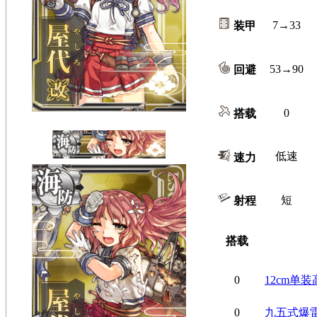
7→33
装甲
53→90
回避
0
搭载
低速
速力
短
射程
搭载
0
12cm单
0
九五式爆