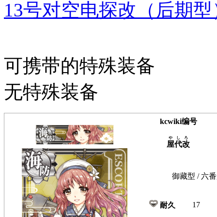
13号对空电探改（后期型
可携带的特殊装备
无特殊装备
kcwiki编号
やしろ
屋代改
御藏型 / 六番
17
耐久