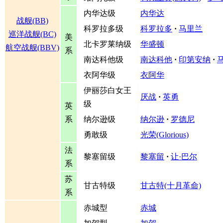
内华达级
内华达
战舰(BB)
科罗拉多级
科罗拉多
·
马里兰
巡洋战舰(BC)
美
北卡罗莱纳级
华盛顿
航空战舰(BBV)
系
南达科他级
南达科他
·
印第安纳
·
衣阿华级
衣阿华
伊丽莎白女王
厌战
·
英勇
级
英
系
纳尔逊级
纳尔逊
·
罗德尼
勇敢级
光荣(Glorious)
法
黎塞留级
黎塞留
·
让·巴尔
系
苏
甘古特级
甘古特(十月革命)
系
赤城型
赤城