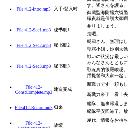
す。皆さんを護る、
入手/登入时
File:412-Intro.mp3
御藏型海防艦六號艦
職責就是保護大家啊
参りましょう。
秘书舰1
File:412-Sec1.mp3
走吧。
朝霜さん、無理はし
秘书舰2
File:412-Sec2.mp3
朝霜小姐，妳別太勉
戦いの状況は厳しい
みんなさんとともに
秘书舰3
File:412-Sec3.mp3
戰況真的很嚴峻呢。
跟提督和大家一起，
新戦力です！頼もし
File:412-
建造完成
ConstComplete.mp3
新戰力來了！看上去
艦隊、無事帰還しま
归来
File:412-Return.mp3
艦隊平安回港了。放
屋代、情報をお持ち
File:412-
战绩