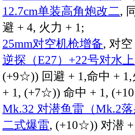
12.7cm单装高角炮改二
,
避 + 4, 火力 + 1;
25mm对空机枪增备
, 对空 
逆探（E27）+22号对
(+9☆)) 回避 + 1,命中 + 1
+ 1, (+7☆)) 命中 + 1, (+
Mk.32 对潜鱼雷（Mk.2
二式爆雷
, (+10☆)) 对潜 +