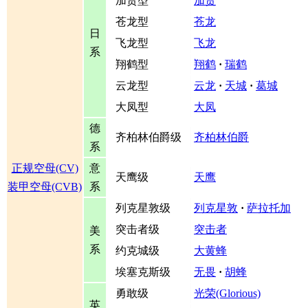
加贺型
加贺
苍龙型
苍龙
日
飞龙型
飞龙
系
翔鹤型
翔鹤
·
瑞鹤
云龙型
云龙
·
天城
·
葛城
大凤型
大凤
德
齐柏林伯爵级
齐柏林伯爵
系
正规空母(CV)
意
天鹰级
天鹰
装甲空母(CVB)
系
列克星敦级
列克星敦
·
萨拉托加
突击者级
突击者
美
系
约克城级
大黄蜂
埃塞克斯级
无畏
·
胡蜂
勇敢级
光荣(Glorious)
英