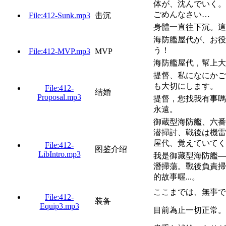
体が、沈んでいく。
ごめんなさい…
File:412-Sunk.mp3
击沉
身體一直往下沉。這
海防艦屋代が、お役
う！
File:412-MVP.mp3
MVP
海防艦屋代，幫上大
提督、私になにかご
も大切にします。
File:412-
结婚
Proposal.mp3
提督，您找我有事嗎
永遠。
御蔵型海防艦、六番
潜掃討、戦後は機雷
屋代、覚えていてく
File:412-
图鉴介绍
LibIntro.mp3
我是御藏型海防艦—
潛掃蕩。戰後負責掃
的故事喔...。
ここまでは、無事で
File:412-
装备
Equip3.mp3
目前為止一切正常。