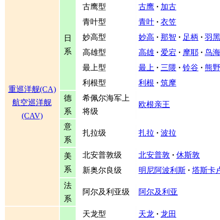
古鹰型
古鹰
·
加古
青叶型
青叶
·
衣笠
妙高型
妙高
·
那智
·
足柄
·
羽
日
系
高雄型
高雄
·
爱宕
·
摩耶
·
鸟
最上型
最上
·
三隈
·
铃谷
·
熊
利根型
利根
·
筑摩
重巡洋舰(CA)
德
希佩尔海军上
航空巡洋舰
欧根亲王
系
将级
(CAV)
意
扎拉级
扎拉
·
波拉
系
北安普敦级
北安普敦
·
休斯敦
美
系
新奥尔良级
明尼阿波利斯
·
塔斯卡
法
阿尔及利亚级
阿尔及利亚
系
天龙型
天龙
·
龙田