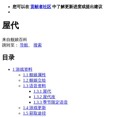
您可以在
贡献者社区
中了解更新进度或提出建议
屋代
来自舰娘百科
跳转至：
导航
、
搜索
目录
1
游戏资料
1.1
舰娘属性
1.2
舰娘立绘
1.3
语音资料
1.3.1
屋代
1.3.2
屋代改
1.3.3
季节限定语音
1.4
游戏更新
1.5
获取途径