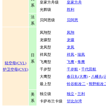
皇家方舟级
皇家方舟
系
光辉级
胜利
法
贝阿恩级
贝阿恩
系
凤翔型
凤翔
龙骧型
龙骧
龙凤型
龙凤
祥凤型
祥凤
·
瑞凤
日
系
飞鹰型
飞鹰
·
隼鹰
轻空母(CVL)
千岁型
千岁航
·
千代田航
护卫空母(CVE)
大鹰型
春日丸(大鹰)
·
八幡丸(
最上型
铃谷航改二
·
熊野航改
独立级
独立
·
兰利
美
系
卡萨布兰卡级
甘比尔湾