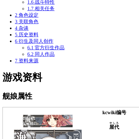
1.6
战斗特性
1.7
相关任务
2
角色设定
3
关联角色
4
杂谈
5
历史资料
6
衍生及同人创作
6.1
官方衍生作品
6.2
同人作品
7
资料来源
游戏资料
舰娘属性
kcwiki编号
やしろ
屋代