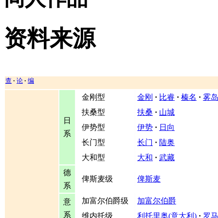
资料来源
查
论
编
•
•
金刚型
金刚
·
比睿
·
榛名
·
雾
扶桑型
扶桑
·
山城
日
伊势型
伊势
·
日向
系
长门型
长门
·
陆奥
大和型
大和
·
武藏
德
俾斯麦级
俾斯麦
系
加富尔伯爵级
加富尔伯爵
意
系
维内托级
利托里奥(意大利)
·
罗