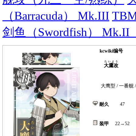
（Barracuda） Mk.III
TBM
剑鱼（Swordfish） Mk.
kcwiki编号
たいよう
大鷹改
大鹰型 / 一番舰
47
耐久
22→52
装甲