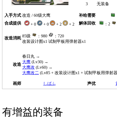
3
无装备
入手方式
改造 / 60级大鹰
补给需要
合成提供
解体回收
：2
+ 0
+ 0
+ 2
+ 2
85级
：980
：720
改造消耗
改装设计图x1 试制甲板用弹射器x1
春日丸
→
大鹰
(Lv30) →
改造
大鹰改
(Lv60) →
大鹰改二
(Lv85 + 改装设计图x1 + 试制甲板用弹射器
画师
しばふ
声优
有增益的装备