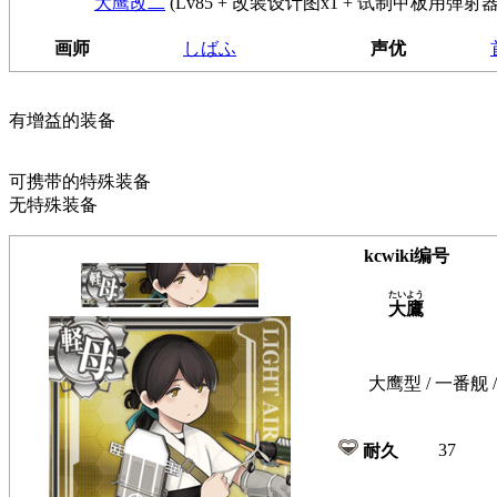
大鹰改二
(Lv85 + 改装设计图x1 + 试制甲板用弹射器
画师
しばふ
声优
有增益的装备
可携带的特殊装备
无特殊装备
kcwiki编号
たいよう
大鷹
大鹰型 / 一番舰
37
耐久