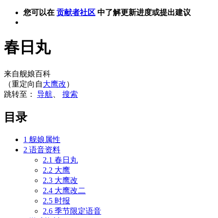
您可以在
贡献者社区
中了解更新进度或提出建议
春日丸
来自舰娘百科
（重定向自
大鹰改
）
跳转至：
导航
、
搜索
目录
1
舰娘属性
2
语音资料
2.1
春日丸
2.2
大鹰
2.3
大鹰改
2.4
大鹰改二
2.5
时报
2.6
季节限定语音