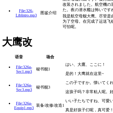
改装されました。航空機の
た。夜の潜水艦は怖いで
File:326-
图鉴介绍
LibIntro.mp3
我是航空母舰大鹰。尽管是
为了空母。在完成了运送飞
可怕呢。
大鹰改
语音
场合
はい、大鷹、ここに！
File:326a-
秘书舰1
Sec1.mp3
是的！大鹰就在这里~
この子ですか。懐いてく
File:326a-
秘书舰3
Sec3.mp3
这孩子吗？非常粘人呢。
いい子たちですね、可愛
File:326a-
装备/改修/改造1
Equip1.mp3
真是好孩子们呢，真可爱