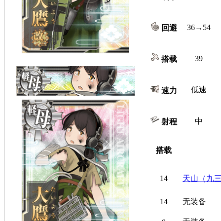
36→54
回避
39
搭载
低速
速力
中
射程
搭载
14
天山（九
14
无装备