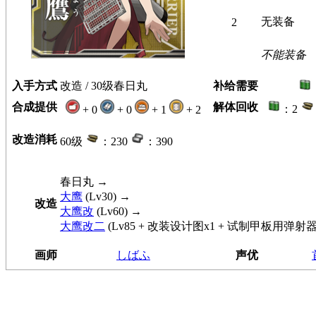
无装备
2
不能装备
入手方式
改造 / 30级春日丸
补给需要
合成提供
解体回收
：2
+ 0
+ 0
+ 1
+ 2
改造消耗
60级
：230
：390
春日丸
→
大鹰
(Lv30) →
改造
大鹰改
(Lv60) →
大鹰改二
(Lv85 + 改装设计图x1 + 试制甲板用弹射器
画师
しばふ
声优