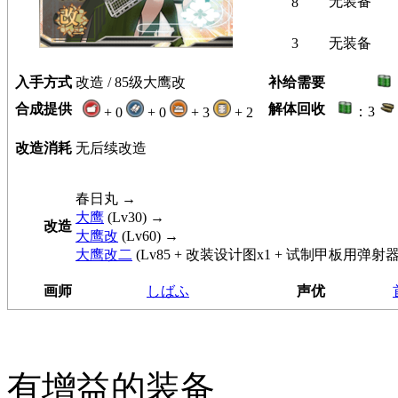
无装备
8
3
无装备
入手方式
改造 / 85级大鹰改
补给需要
合成提供
解体回收
：3
+ 0
+ 0
+ 3
+ 2
改造消耗
无后续改造
春日丸
→
大鹰
(Lv30) →
改造
大鹰改
(Lv60) →
大鹰改二
(Lv85 + 改装设计图x1 + 试制甲板用弹射器
画师
しばふ
声优
有增益的装备