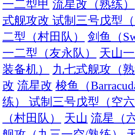
一二型甲
流星改（熟练）
式舰攻改 试制三号戊型
二型（村田队）
剑鱼（Swo
一二型（友永队）
天山一
装备机）
九七式舰攻（熟
改
流星改
梭鱼（Barracuda
练） 试制三号戊型（空
（村田队）
天山
流星（
舰攻（九三一空/熟练）