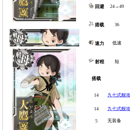
24→49
回避
36
搭载
低速
速力
短
射程
搭载
14
九七式舰
14
九七式舰
无装备
5