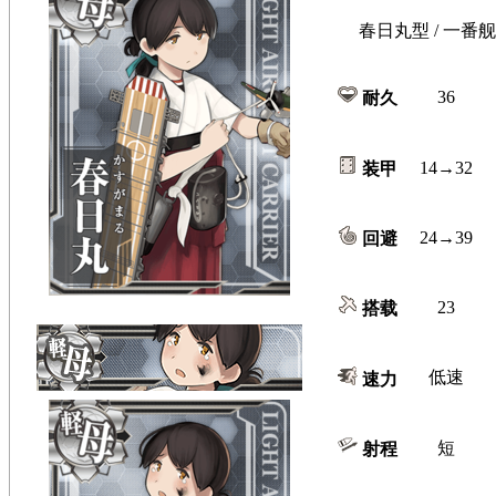
春日丸型 / 一番舰
36
耐久
14→32
装甲
24→39
回避
23
搭载
低速
速力
短
射程