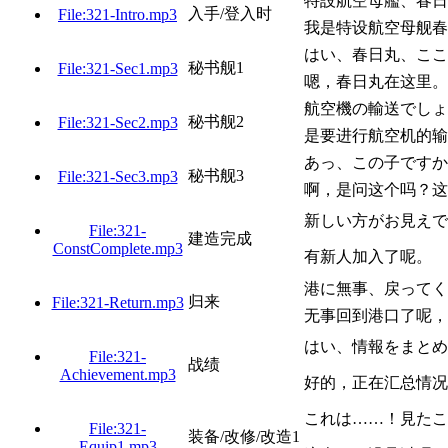
特設航空母艦、春日
入手/登入时
File:321-Intro.mp3
我是特设航空母舰春
はい、春日丸、ここ
秘书舰1
File:321-Sec1.mp3
嗯，春日丸在这里。
航空機の輸送でしょ
秘书舰2
File:321-Sec2.mp3
是要进行航空机的输
あっ、この子ですか
秘书舰3
File:321-Sec3.mp3
啊，是问这个吗？这
新しい方がお見えで
File:321-
建造完成
ConstComplete.mp3
有新人加入了呢。
港に無事、戻ってく
归来
File:321-Return.mp3
无事回到港口了呢，
はい、情報をまとめ
File:321-
战绩
Achievement.mp3
好的，正在汇总情况
これは……！見たこ
File:321-
装备/改修/改造1
Equip1.mp3