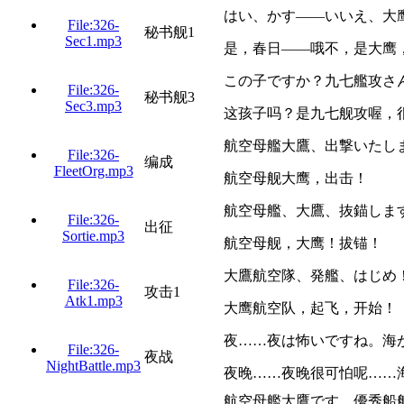
はい、かす——いいえ、大
File:326-
秘书舰1
Sec1.mp3
是，春日——哦不，是大鹰
この子ですか？九七艦攻さ
File:326-
秘书舰3
Sec3.mp3
这孩子吗？是九七舰攻喔，
航空母艦大鷹、出撃いたし
File:326-
编成
FleetOrg.mp3
航空母舰大鹰，出击！
航空母艦、大鷹、抜錨しま
File:326-
出征
Sortie.mp3
航空母舰，大鹰！拔锚！
大鷹航空隊、発艦、はじめ
File:326-
攻击1
Atk1.mp3
大鹰航空队，起飞，开始！
夜……夜は怖いですね。海
File:326-
夜战
NightBattle.mp3
夜晚……夜晚很可怕呢……
航空母艦大鷹です。優秀船