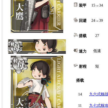
15→34
装甲
24→39
回避
27
搭载
低速
速力
短
射程
搭载
14
九六式舰
11
九七式舰