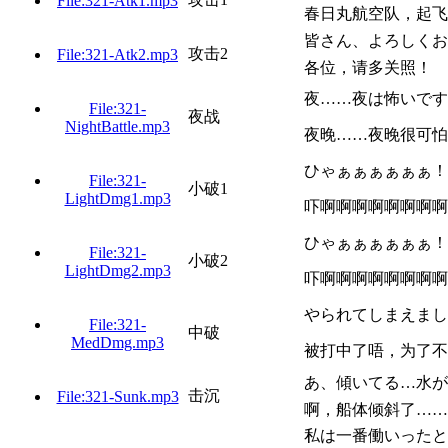
File:321-Atk1.mp3
春日丸航空队，起飞
皆さん、よろしくお
攻击2
File:321-Atk2.mp3
各位，请多关照！
夜……夜は怖いです
File:321-
夜战
NightBattle.mp3
夜晚……夜晚很可怕
ひゃぁぁぁぁぁぁ！
File:321-
小破1
LightDmg1.mp3
吓啊啊啊啊啊啊啊啊
ひゃぁぁぁぁぁぁ！
File:321-
小破2
LightDmg2.mp3
吓啊啊啊啊啊啊啊啊
やられてしまえまし
File:321-
中破
MedDmg.mp3
被打中了唔，为了不
あ、傾いてる…水が
击沉
File:321-Sunk.mp3
啊，船体倾斜了……
私は一番働いったと