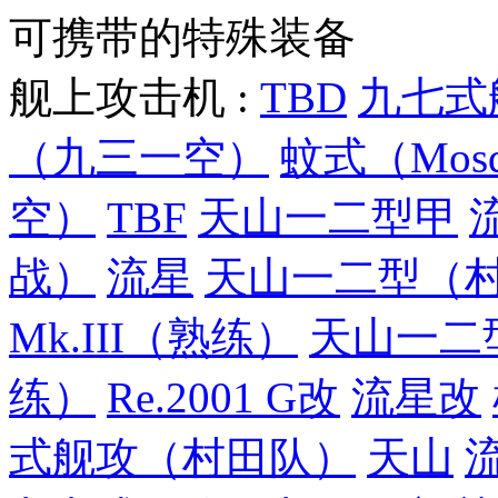
可携带的特殊装备
舰上攻击机 :
TBD
九七式
（九三一空）
蚊式（Mosqu
空）
TBF
天山一二型甲
战）
流星
天山一二型（
Mk.III（熟练）
天山一二
练）
Re.2001 G改
流星改
式舰攻（村田队）
天山