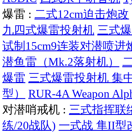
爆雷 :
二式12cm迫击炮改
九四式爆雷投射机
三式爆
试制15cm9连装对潜喷进
潜鱼雷（Mk.2落射机）
爆雷
三式爆雷投射机 集
型）
RUR-4A Weapon Alp
对潜哨戒机 :
三式指挥联
练/20战队)
一式战 隼II型