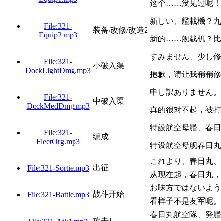
这个……没见过呢！
新しい、艦載機？九
File:321-
装备/改修/改造2
Equip2.mp3
新的……舰载机？比
すみません、少し修
File:321-
小破入渠
DockLightDmg.mp3
抱歉，请让我稍稍修
申し訳ありません。
File:321-
中破入渠
DockMedDmg.mp3
真的很对不起，被打
特設航空母艦、春日
File:321-
编成
FleetOrg.mp3
特设航空母舰春日丸
これより、春日丸、
出征
File:321-Sortie.mp3
从现在起，春日丸，
お味方ではないよう
战斗开始
File:321-Battle.mp3
看样子不是友军呢。
春日丸航空隊、発艦
攻击1