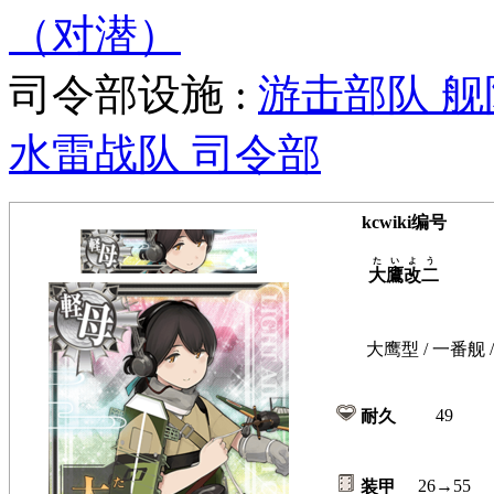
（对潜）
司令部设施 :
游击部队 
水雷战队 司令部
kcwiki编号
たいよう
大鷹改二
大鹰型 / 一番舰
49
耐久
26→55
装甲