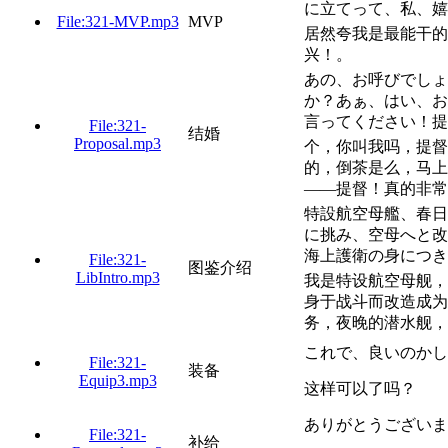
に立てって、私、嬉
File:321-MVP.mp3
MVP
居然夸我是最能干的
兴！。
あの、お呼びでしょ
か？あぁ、はい、お
言ってください！提
File:321-
结婚
Proposal.mp3
个，你叫我吗，提督
的，倒茶是么，马上
——提督！真的非常
特設航空母艦、春日
に挑み、空母へと改
海上護衛の身につ
File:321-
图鉴介绍
LibIntro.mp3
我是特设航空母舰，
身于战斗而改造成为
务，夜晚的潜水舰，
これで、良いのかし
File:321-
装备
Equip3.mp3
这样可以了吗？
ありがとうございま
File:321-
补给