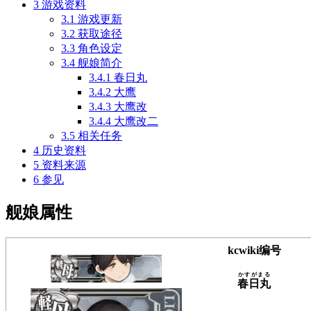
3
游戏资料
3.1
游戏更新
3.2
获取途径
3.3
角色设定
3.4
舰娘简介
3.4.1
春日丸
3.4.2
大鹰
3.4.3
大鹰改
3.4.4
大鹰改二
3.5
相关任务
4
历史资料
5
资料来源
6
参见
舰娘属性
kcwiki编号
かすがまる
春日丸