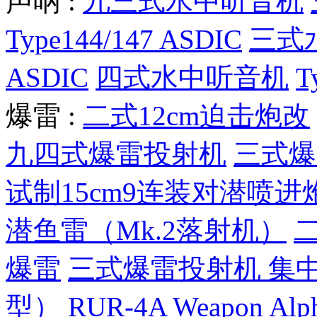
声呐 :
九三式水中听音机
Type144/147 ASDIC
三式
ASDIC
四式水中听音机
T
爆雷 :
二式12cm迫击炮改
九四式爆雷投射机
三式爆
试制15cm9连装对潜喷进
潜鱼雷（Mk.2落射机）
爆雷
三式爆雷投射机 集
型）
RUR-4A Weapon Alp