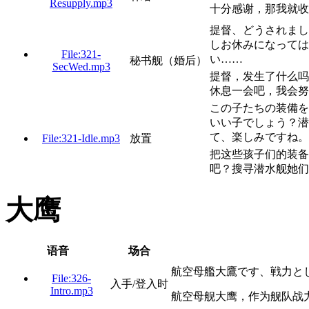
Resupply.mp3
十分感谢，那我就收
提督、どうされまし
しお休みになっては
File:321-
い……
秘书舰（婚后）
SecWed.mp3
提督，发生了什么吗
休息一会吧，我会努
この子たちの装備を
いい子でしょう？潜
て、楽しみですね。
File:321-Idle.mp3
放置
把这些孩子们的装备
吧？搜寻潜水舰她们
大鹰
语音
场合
航空母艦大鷹です、戦力と
File:326-
入手/登入时
Intro.mp3
航空母舰大鹰，作为舰队战