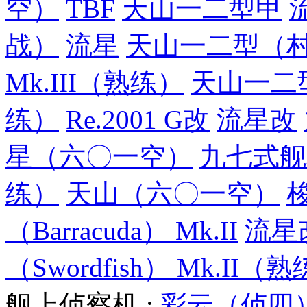
空）
TBF
天山一二型甲
战）
流星
天山一二型（
Mk.III（熟练）
天山一二
练）
Re.2001 G改
流星改
星（六〇一空）
九七式舰
练）
天山（六〇一空）
梭
（Barracuda） Mk.II
流星
（Swordfish） Mk.II（
舰上侦察机 :
彩云（侦四