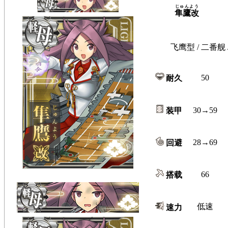
じゅんよう
隼鷹改
飞鹰型 / 二番舰
50
耐久
30→59
装甲
28→69
回避
66
搭载
低速
速力