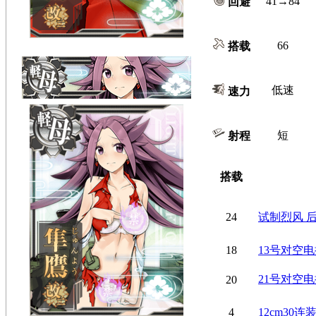
41→84
回避
66
搭载
低速
速力
短
射程
搭载
24
试制烈风 
18
13号对空
21号对空
20
4
12cm30