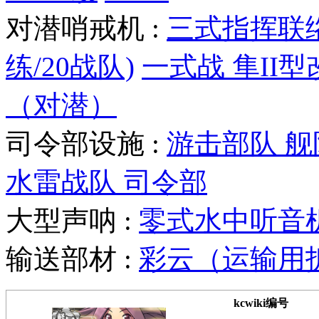
对潜哨戒机 :
三式指挥联
练/20战队)
一式战 隼II型
（对潜）
司令部设施 :
游击部队 
水雷战队 司令部
大型声呐 :
零式水中听音
输送部材 :
彩云（运输用
kcwiki编号