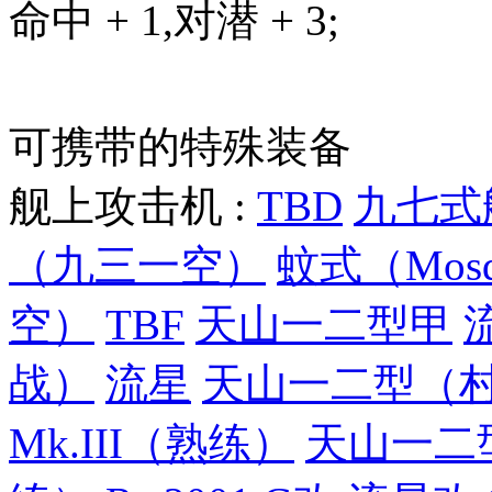
命中 + 1,对潜 + 3;
可携带的特殊装备
舰上攻击机 :
TBD
九七式
（九三一空）
蚊式（Mosqu
空）
TBF
天山一二型甲
战）
流星
天山一二型（
Mk.III（熟练）
天山一二