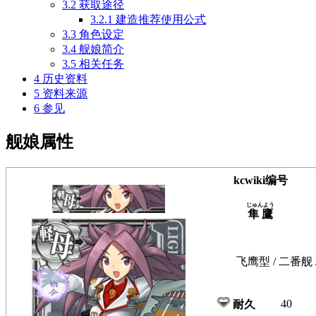
3.2
获取途径
3.2.1
建造推荐使用公式
3.3
角色设定
3.4
舰娘简介
3.5
相关任务
4
历史资料
5
资料来源
6
参见
舰娘属性
kcwiki编号
じゅんよう
隼鷹
飞鹰型 / 二番舰
40
耐久