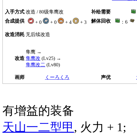
入手方式
改造 / 80级隼鹰改
补给需要
合成提供
解体回收
：6
+ 0
+ 0
+ 4
+ 3
改造消耗
无后续改造
隼鹰
→
改造
隼鹰改
(Lv25) →
隼鹰改二
(Lv80)
画师
くーろくろ
声优
有增益的装备
天山一二型甲
, 火力 + 1;