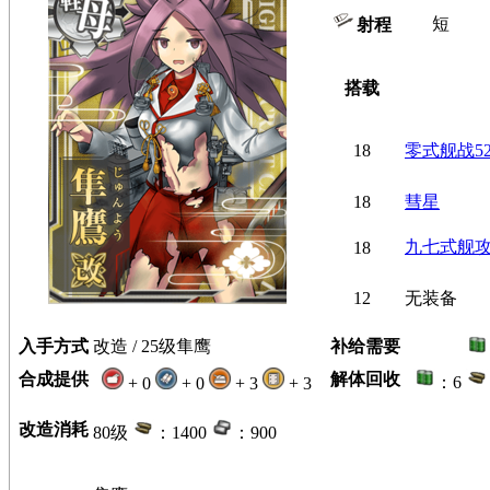
短
射程
搭载
18
零式舰战5
18
彗星
九七式舰
18
12
无装备
入手方式
改造 / 25级隼鹰
补给需要
合成提供
解体回收
：6
+ 0
+ 0
+ 3
+ 3
改造消耗
80级
：1400
：900