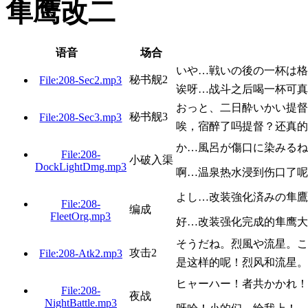
隼鹰改二
语音
场合
いや…戦いの後の一杯は格
秘书舰2
File:208-Sec2.mp3
诶呀…战斗之后喝一杯可真
おっと、二日酔いかい提督
秘书舰3
File:208-Sec3.mp3
唉，宿醉了吗提督？还真的
か…風呂が傷口に染みるね
File:208-
小破入渠
DockLightDmg.mp3
啊…温泉热水浸到伤口了呢
よし…改装強化済みの隼鷹
File:208-
编成
FleetOrg.mp3
好…改装强化完成的隼鹰大
そうだね。烈風や流星。こ
攻击2
File:208-Atk2.mp3
是这样的呢！烈风和流星。
ヒャーハー！者共かかれ！
File:208-
夜战
NightBattle.mp3