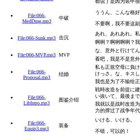
都说了是因为装甲很
ううん、こんな格好
File:066-
中破
MedDmg.mp3
不要啊，我不要这副
あれ、あれあれ。私
击沉
File:066-Sunk.mp3
啊咧？啊咧啊咧？我
な、意外と行けてん
File:066-MVP.mp3
MVP
看吧，我是不是意外
私も正規空母に負け
File:066-
けっさ。な、キスし
结婚
Proposal.mp3
我也是为了不输给正
戦時改造を前提に建
い抜いて、最後まで
File:066-
图鉴介绍
LibIntro.mp3
我就以是战时改造为
力的撑过了战争年代
いける、いける。
File:066-
装备
Equip3.mp3
不错，可以的！