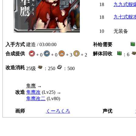
18
九九式舰
九七式舰
18
10
无装备
入手方式
建造 / 03:00:00
补给需要
合成提供
解体回收
：6
+ 0
+ 0
+ 3
+ 2
改造消耗
25级
：250
：500
隼鹰
→
改造
隼鹰改
(Lv25) →
隼鹰改二
(Lv80)
画师
くーろくろ
声优