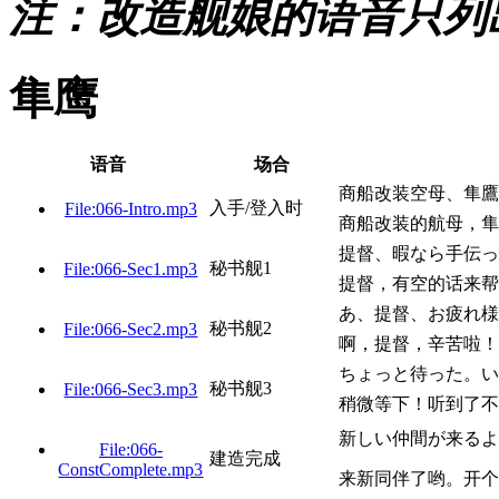
注：改造舰娘的语音只列
隼鹰
语音
场合
商船改装空母、隼鷹
入手/登入时
File:066-Intro.mp3
商船改装的航母，隼
提督、暇なら手伝っ
秘书舰1
File:066-Sec1.mp3
提督，有空的话来帮
あ、提督、お疲れ様
秘书舰2
File:066-Sec2.mp3
啊，提督，辛苦啦！
ちょっと待った。い
秘书舰3
File:066-Sec3.mp3
稍微等下！听到了不
新しい仲間が来るよ
File:066-
建造完成
ConstComplete.mp3
来新同伴了哟。开个