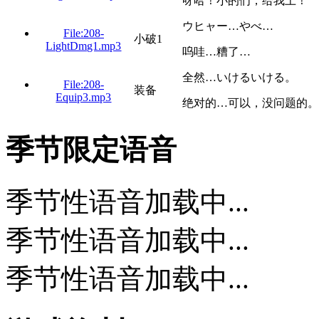
呀哈！小的们，给我上！
ウヒャー…やべ…
File:208-
小破1
LightDmg1.mp3
呜哇…糟了…
全然…いけるいける。
File:208-
装备
Equip3.mp3
绝对的…可以，没问题的。
季节限定语音
季节性语音加载中...
季节性语音加载中...
季节性语音加载中...