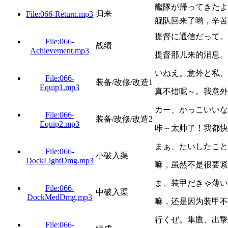
艦隊が帰ってきたよ
归来
File:066-Return.mp3
舰队回来了哟，辛苦
提督に通信だって。
File:066-
战绩
Achievement.mp3
提督那儿来的消息。
いねえ。意外と私、
File:066-
装备/改修/改造1
Equip1.mp3
真不错呢～。我意外
カー、かっこいいな
File:066-
装备/改修/改造2
Equip2.mp3
咔～太帅了！我都快
まぁ、たいしたこと
File:066-
小破入渠
DockLightDmg.mp3
嘛，虽然不是很要紧
ま、装甲だきゃ薄い
File:066-
中破入渠
DockMedDmg.mp3
嘛，还是因为装甲不
行くぜ。隼鷹、出撃
File:066-