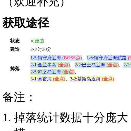
（欢迎补充）
获取途径
状态
可建造
建造
2小时30分
1-5:镇守府近海
(BOSS点)
、
1-6:镇守府近海航路
(
2-1:金兰半岛
(全点)
、
2-2:巴士岛近海
(全点)
、
2-
掉落
2-5:冲之岛近海
(全点)
、
3-1:莫雷海
(全点)
、
3-2:基斯岛近海
(全点)
备注：
掉落统计数据十分庞大