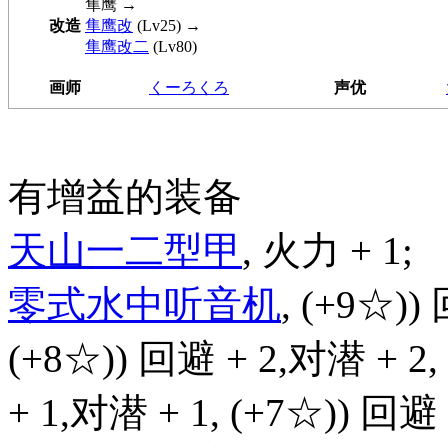
隼鹰
→
改造
隼鹰改
(Lv25) →
隼鹰改二
(Lv80)
画师
くーろくろ
声优
有增益的装备
天山一二型甲
, 火力 + 1;
零式水中听音机
, (+9☆))
(+8☆)) 回避 + 2,对潜 + 2,
+ 1,对潜 + 1, (+7☆)) 回避 