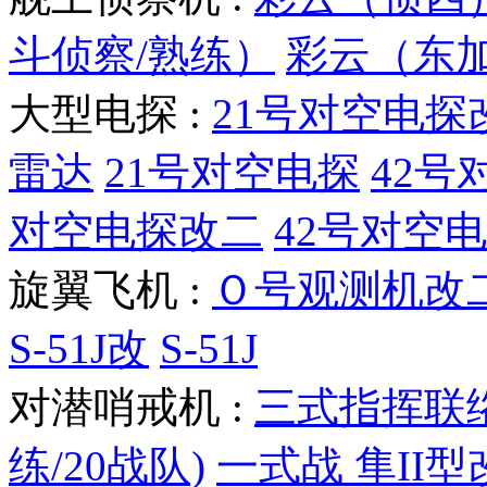
斗侦察/熟练）
彩云（东
大型电探 :
21号对空电探
雷达
21号对空电探
42号
对空电探改二
42号对空
旋翼飞机 :
Ｏ号观测机改
S-51J改
S-51J
对潜哨戒机 :
三式指挥联
练/20战队)
一式战 隼II型