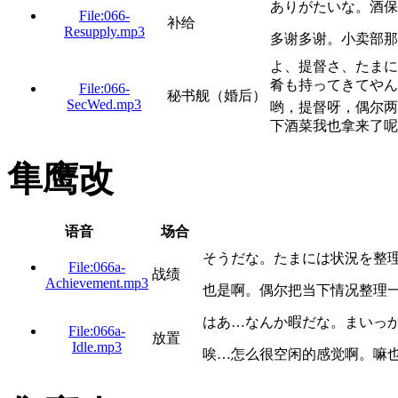
ありがたいな。酒保
File:066-
补给
Resupply.mp3
多谢多谢。小卖部那
よ、提督さ、たまに
肴も持ってきてやん
File:066-
秘书舰（婚后）
SecWed.mp3
哟，提督呀，偶尔两
下酒菜我也拿来了呢
隼鹰改
语音
场合
そうだな。たまには状況を整
File:066a-
战绩
Achievement.mp3
也是啊。偶尔把当下情况整理
はあ…なんか暇だな。まいっ
File:066a-
放置
Idle.mp3
唉…怎么很空闲的感觉啊。嘛