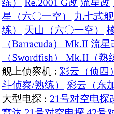
练）
Re.2001 G改
流星改
星（六〇一空）
九七式舰
练）
天山（六〇一空）
梭
（Barracuda） Mk.II
流星
（Swordfish） Mk.II（
舰上侦察机 :
彩云（侦四
斗侦察/熟练）
彩云（东
大型电探 :
21号对空电探
雷达
21号对空电探
42号