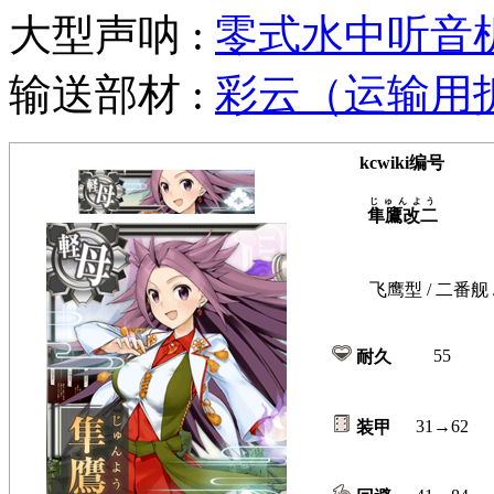
大型声呐 :
零式水中听音
输送部材 :
彩云（运输用
kcwiki编号
じゅんよう
隼鷹改二
飞鹰型 / 二番舰
55
耐久
31→62
装甲