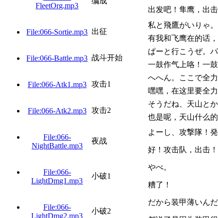
编成
FleetOrg.mp3
出发吧！隼鹰，出击
私と飛鷹がいりゃ。
出征
File:066-Sortie.mp3
有我和飞鹰在的话，
ぱーと行こうぜ。パ
战斗开始
File:066-Battle.mp3
一鼓作气上咯！一鼓
へへん。ここで全力
攻击1
File:066-Atk1.mp3
嘿嘿，在这里要全力
そうだね、天山とか
攻击2
File:066-Atk2.mp3
也是呢，天山什么的
よーし、攻撃隊！発
File:066-
夜战
NightBattle.mp3
好！攻击队，出击！
やべ。
File:066-
小破1
LightDmg1.mp3
糟了！
だから装甲薄いんだ
File:066-
小破2
LightDmg2.mp3