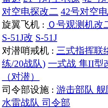
对空电探改二
42号对空
旋翼飞机 :
Ｏ号观测机改
S-51J改
S-51J
对潜哨戒机 :
三式指挥联
练/20战队)
一式战 隼II型
（对潜）
司令部设施 :
游击部队 
水雷战队 司令部