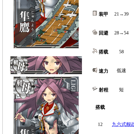
21→39
装甲
28→54
回避
58
搭载
低速
速力
短
射程
搭载
12
九六式舰