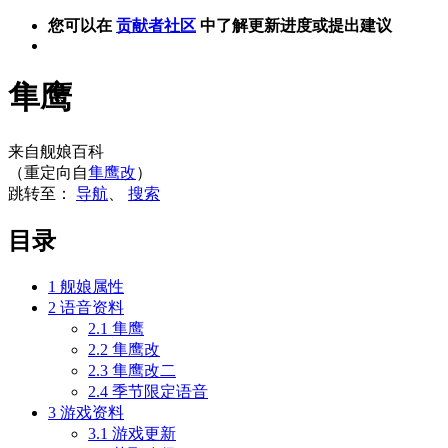
您可以在
贡献者社区
中了解更新进度或提出建议
隼鹰
来自舰娘百科
（重定向自
隼鹰改
）
跳转至：
导航
、
搜索
目录
1
舰娘属性
2
语音资料
2.1
隼鹰
2.2
隼鹰改
2.3
隼鹰改二
2.4
季节限定语音
3
游戏资料
3.1
游戏更新