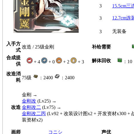
3
15.5cm
12.7cm
3
无装备
3
入手方
改造 / 25级金刚
补给需要
式
合成提
解体回收
：10
+ 4
+ 0
+ 2
+ 3
供
改造消
75级
：2400
：2400
耗
金刚
→
金刚改
(Lv25) →
改造
金刚改二
(Lv75) →
金刚改二丙
(Lv92 + 改装设计图x2 + 开发资材x300 
装资材x2)
画师
コニシ
声优