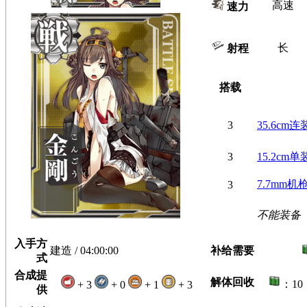
高速
速力
长
射程
搭载
3
35.6cm
3
15.2cm
7.7mm机
3
不能装备
入手方
建造 / 04:00:00
补给需要
式
合成提
解体回收
：10
+ 3
+ 0
+ 1
+ 3
供