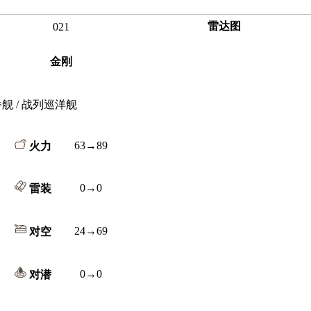
雷达图
021
金刚
番舰 / 战列巡洋舰
63→89
火力
0→0
雷装
24→69
对空
0→0
对潜