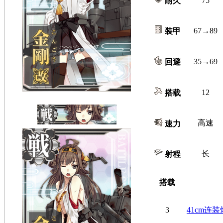
75
耐久
67→89
装甲
35→69
回避
12
搭载
高速
速力
长
射程
搭载
3
41cm连装