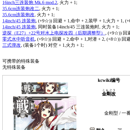
16inch三连装炮 Mk.6 mod.2
, 火力 + 1;
35.6cm连装炮改二
, 火力 + 1;
35.6cm连装炮改
, 火力 + 1;
14inch/45 连装炮
, (+9☆)) 回避 + 1,命中 + 2,装甲 + 1,火力 + 1, (
14inch/45 连装炮
, 同时装备14inch/45 三连装炮时, 火力 + 1;
逆探（E27）+22号对水上电探改四（后期调整型）
, (+9☆)) 回
零式水中听音机
, (+9☆)) 回避 + 2,命中 + 1,对潜 + 2, (+8☆)) 回避
三式弹改
, (装备1个时) 对空 + 1,火力 + 1;
可携带的特殊装备
无特殊装备
kcwiki编号
こんごう
金剛改
金刚型 / 一