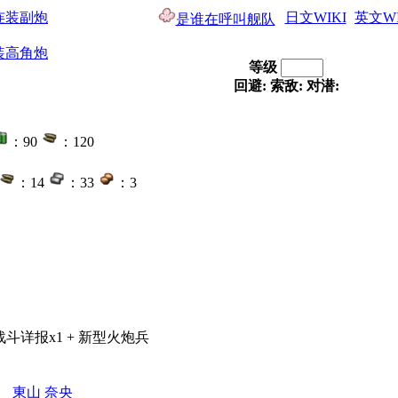
三连装副炮
日文WIKI
英文WI
是谁在呼叫舰队
连装高角炮
等级
回避:
索敌:
对潜:
：90
：120
：14
：33
：3
+ 战斗详报x1 + 新型火炮兵
東山 奈央