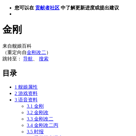
您可以在
贡献者社区
中了解更新进度或提出建议
金刚
来自舰娘百科
（重定向自
金刚改二
）
跳转至：
导航
、
搜索
目录
1
舰娘属性
2
游戏资料
3
语音资料
3.1
金刚
3.2
金刚改
3.3
金刚改二
3.4
金刚改二丙
3.5
时报