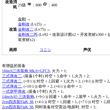
改造消
25级
：600
：400
耗
金刚
→
金刚改
(Lv25) →
改造
金刚改二
(Lv75) →
金刚改二丙
(Lv92 + 改装设计图x2 + 开发资材x300 
装资材x2)
画师
コニシ
声优
有增益的装备
16inch三连装炮 Mk.6+GFCS
, 火力 + 1;
三式弹改二
, (装备1个时) 对空 + 3,命中 + 1,火力 + 2;
三式弹改二
, (+9☆)) 对空 + 2,回避 + 1,火力 + 2, (+8☆)) 对空 + 2
三式弹改二
, (+10☆)) 命中 + 2, (+6☆)) 命中 + 1;
一式穿甲弹改
, (装备1个时) 火力 + 1;
14inch/45 三连装炮
, (+9☆)) 回避 + 1,命中 + 2,装甲 + 1,火力 + 1,
2cm四连装FlaK 38
, (+4☆)) 对空 + 1,回避 + 1, (+7☆)) 对空 + 2,
2cm四连装FlaK 38
, 同时装备对空雷达/电探时, 对空 + 1;