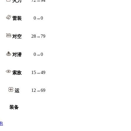
72→94
火力
0→0
雷装
28→79
对空
0→0
对潜
15→49
索敌
12→69
运
装备
炮