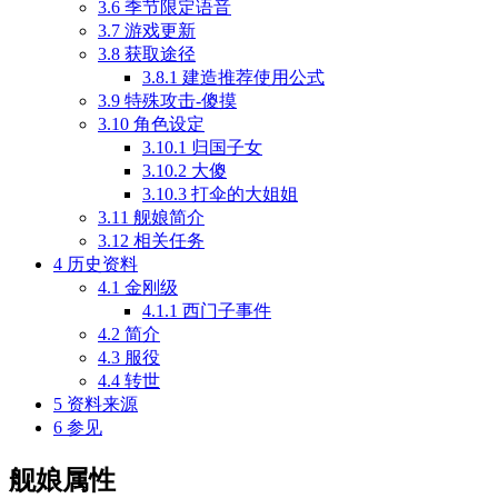
3.6
季节限定语音
3.7
游戏更新
3.8
获取途径
3.8.1
建造推荐使用公式
3.9
特殊攻击-傻摸
3.10
角色设定
3.10.1
归国子女
3.10.2
大傻
3.10.3
打伞的大姐姐
3.11
舰娘简介
3.12
相关任务
4
历史资料
4.1
金刚级
4.1.1
西门子事件
4.2
简介
4.3
服役
4.4
转世
5
资料来源
6
参见
舰娘属性