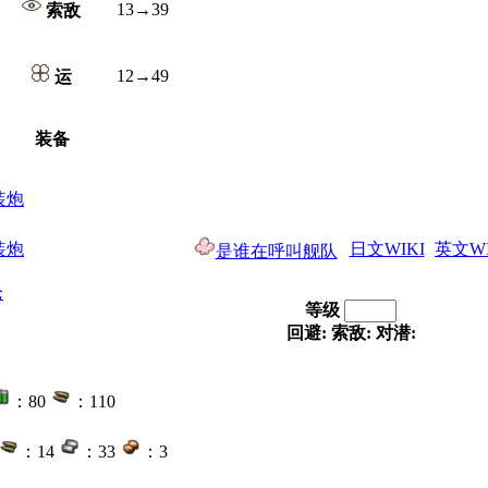
13→39
索敌
12→49
运
装备
连装炮
单装炮
日文WIKI
英文WI
是谁在呼叫舰队
枪
等级
回避:
索敌:
对潜:
：80
：110
：14
：33
：3