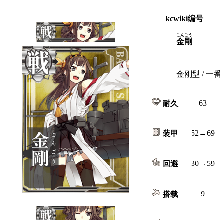
kcwiki编号
こんごう
金剛
金刚型 / 一
63
耐久
52→69
装甲
30→59
回避
9
搭载