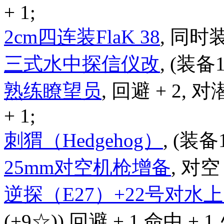
+ 1;
2cm四连装FlaK 38
, 同时
三式水中探信仪改
, (装备
熟练瞭望员
, 回避 + 2, 对
+ 1;
刺猬（Hedgehog）
, (装备
25mm对空机枪增备
, 对空 
逆探（E27）+22号对
(+9☆)) 回避 + 1,命中 + 1