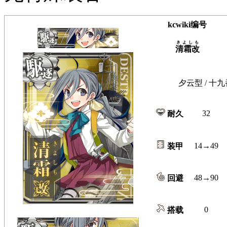
kcwiki编号
きよしも
清霜改
夕云型 / 十九
32
耐久
14→49
装甲
48→90
回避
0
搭载