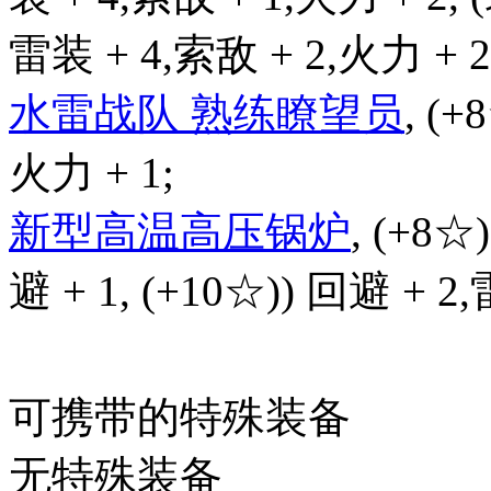
雷装 + 4,索敌 + 2,火力 + 2
水雷战队 熟练瞭望员
, (+
火力 + 1;
新型高温高压锅炉
, (+8☆
避 + 1, (+10☆)) 回避 + 2
可携带的特殊装备
无特殊装备