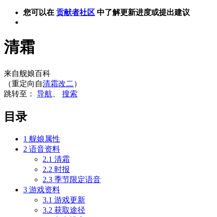
您可以在
贡献者社区
中了解更新进度或提出建议
清霜
来自舰娘百科
（重定向自
清霜改二
）
跳转至：
导航
、
搜索
目录
1
舰娘属性
2
语音资料
2.1
清霜
2.2
时报
2.3
季节限定语音
3
游戏资料
3.1
游戏更新
3.2
获取途径