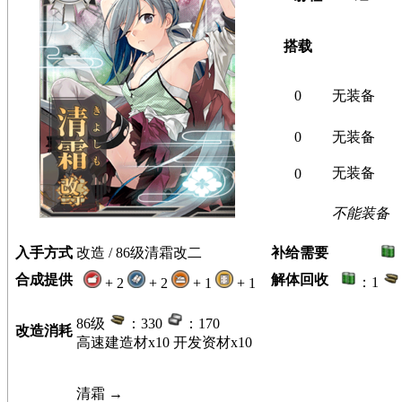
搭载
0
无装备
0
无装备
无装备
0
不能装备
入手方式
改造 / 86级清霜改二
补给需要
合成提供
解体回收
：1
+ 2
+ 2
+ 1
+ 1
86级
：330
：170
改造消耗
高速建造材x10 开发资材x10
清霜
→