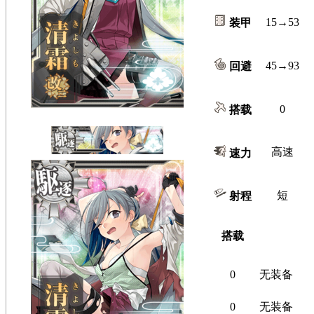
15→53
装甲
45→93
回避
0
搭载
高速
速力
短
射程
搭载
0
无装备
0
无装备