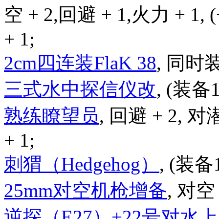
空 + 2,回避 + 1,火力 + 1,
+ 1;
2cm四连装FlaK 38
, 同时
三式水中探信仪改
, (装备
熟练瞭望员
, 回避 + 2, 对
+ 1;
刺猬（Hedgehog）
, (装备
25mm对空机枪增备
, 对空 
逆探（E27）+22号对