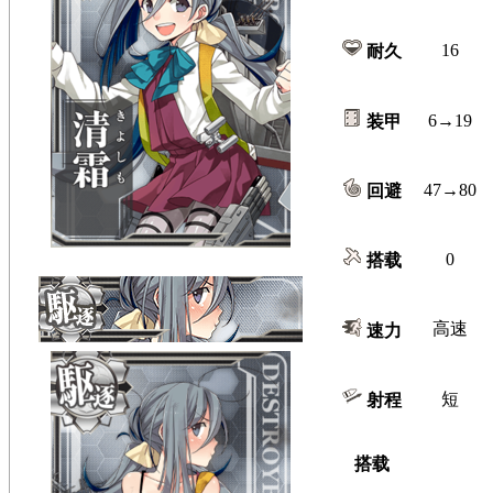
16
耐久
6→19
装甲
47→80
回避
0
搭载
高速
速力
短
射程
搭载