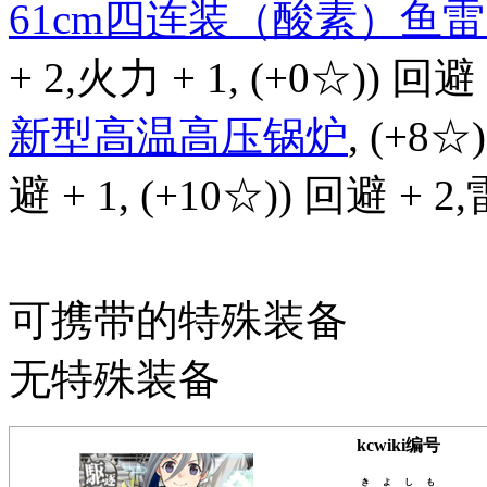
61cm四连装（酸素）鱼
+ 2,火力 + 1, (+0☆)) 回避 
新型高温高压锅炉
, (+8☆
避 + 1, (+10☆)) 回避 + 2
可携带的特殊装备
无特殊装备
kcwiki编号
きよしも