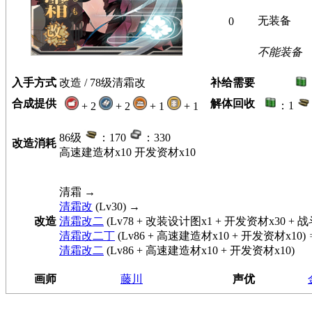
无装备
0
不能装备
入手方式
改造 / 78级清霜改
补给需要
合成提供
解体回收
：1
+ 2
+ 2
+ 1
+ 1
86级
：170
：330
改造消耗
高速建造材x10 开发资材x10
清霜
→
清霜改
(Lv30) →
改造
清霜改二
(Lv78 + 改装设计图x1 + 开发资材x30 + 
清霜改二丁
(Lv86 + 高速建造材x10 + 开发资材x10)
清霜改二
(Lv86 + 高速建造材x10 + 开发资材x10)
画师
藤川
声优