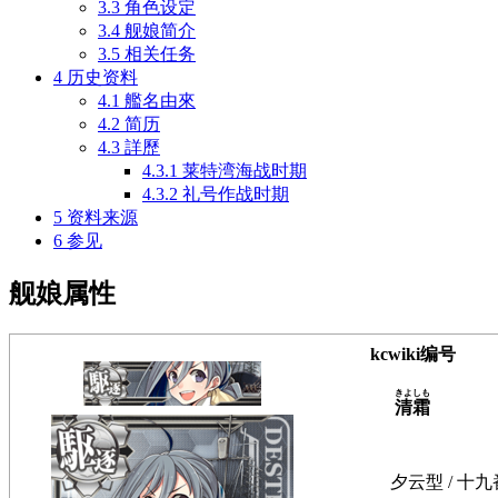
3.3
角色设定
3.4
舰娘简介
3.5
相关任务
4
历史资料
4.1
艦名由來
4.2
简历
4.3
詳歷
4.3.1
莱特湾海战时期
4.3.2
礼号作战时期
5
资料来源
6
参见
舰娘属性
kcwiki编号
きよしも
清霜
夕云型 / 十九