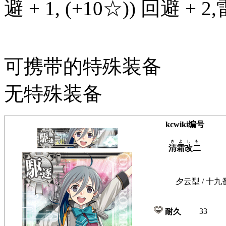
避 + 1, (+10☆)) 回避 + 2
可携带的特殊装备
无特殊装备
kcwiki编号
きよしも
清霜改二
夕云型 / 十九
33
耐久