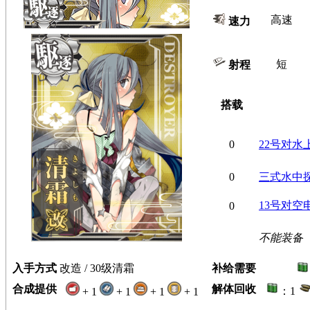
高速
速力
短
射程
搭载
0
22号对水
0
三式水中
13号对空
0
不能装备
入手方式
改造 / 30级清霜
补给需要
合成提供
解体回收
：1
+ 1
+ 1
+ 1
+ 1