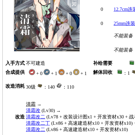
0
12.7cm
0
25mm连
不能装备
不能装备
入手方式
不可建造
补给需要
合成提供
解体回收
：1
+ 0
+ 1
+ 0
+ 1
改造消耗
30级
：140
：110
清霜
→
清霜改
(Lv30) →
改造
清霜改二
(Lv78 + 改装设计图x1 + 开发资材x30 + 
清霜改二丁
(Lv86 + 高速建造材x10 + 开发资材x10)
清霜改二
(Lv86 + 高速建造材x10 + 开发资材x10)