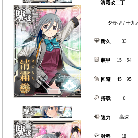
清霜改二丁
夕云型 / 十九
33
耐久
15→54
装甲
45→95
回避
0
搭载
高速
速力
短
射程