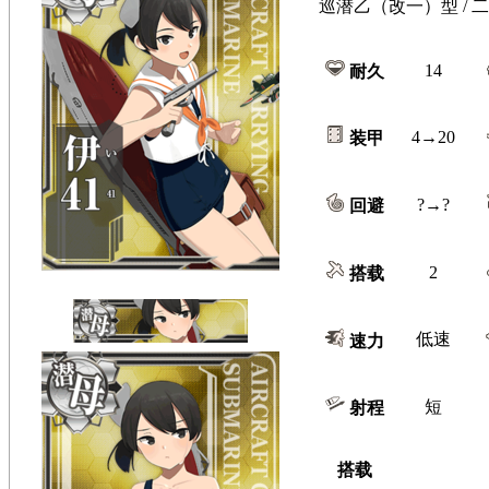
巡潜乙（改一）型 / 二
14
耐久
4→20
装甲
?→?
回避
2
搭载
低速
速力
短
射程
搭载