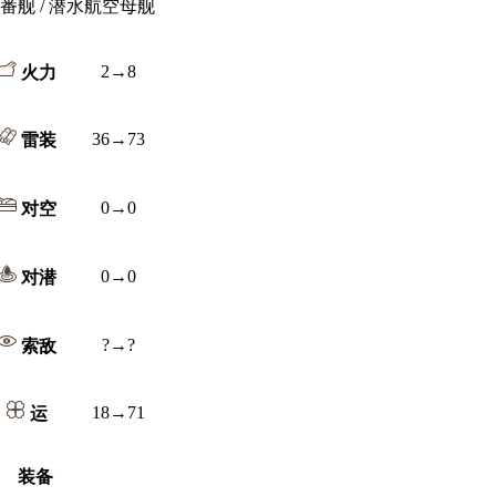
番舰 / 潜水航空母舰
2→8
火力
36→73
雷装
0→0
对空
0→0
对潜
?→?
索敌
18→71
运
装备