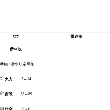
雷达图
577
伊41改
番舰 / 潜水航空母舰
3→14
火力
38→89
雷装
0→0
对空