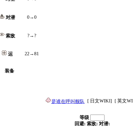
0→0
对潜
?→?
索敌
22→81
运
装备
[ 日文WIKI]
[ 英文WI
是谁在呼叫舰队
等级
回避:
索敌:
对潜: