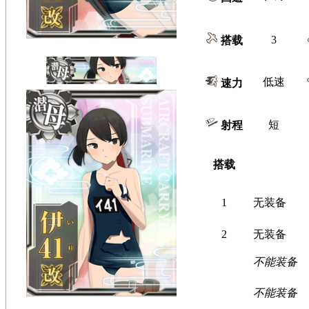
3
搭载
低速
速力
短
射程
搭载
1
无装备
2
无装备
不能装备
不能装备