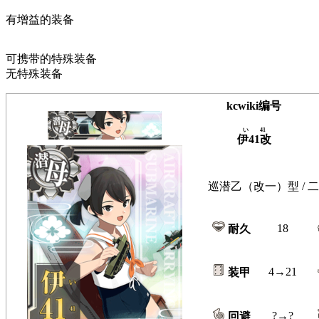
有增益的装备
可携带的特殊装备
无特殊装备
kcwiki编号
い41
伊41改
巡潜乙（改一）型 / 二
18
耐久
4→21
装甲
?→?
回避