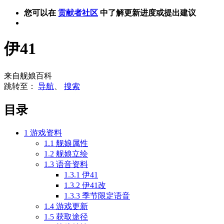
您可以在
贡献者社区
中了解更新进度或提出建议
伊41
来自舰娘百科
跳转至：
导航
、
搜索
目录
1
游戏资料
1.1
舰娘属性
1.2
舰娘立绘
1.3
语音资料
1.3.1
伊41
1.3.2
伊41改
1.3.3
季节限定语音
1.4
游戏更新
1.5
获取途径