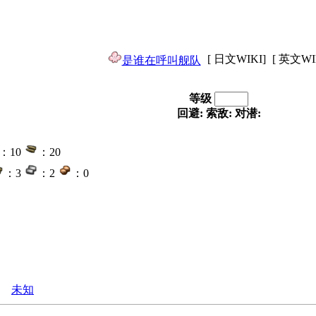
[ 日文WIKI]
[ 英文WI
是谁在呼叫舰队
等级
回避:
索敌:
对潜:
：10
：20
：3
：2
：0
未知