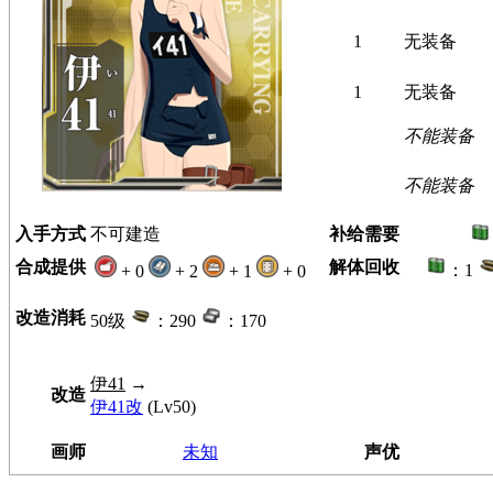
1
无装备
1
无装备
不能装备
不能装备
入手方式
不可建造
补给需要
合成提供
解体回收
：1
+ 0
+ 2
+ 1
+ 0
改造消耗
50级
：290
：170
伊41
→
改造
伊41改
(Lv50)
画师
未知
声优