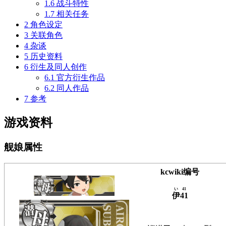
1.6
战斗特性
1.7
相关任务
2
角色设定
3
关联角色
4
杂谈
5
历史资料
6
衍生及同人创作
6.1
官方衍生作品
6.2
同人作品
7
参考
游戏资料
舰娘属性
kcwiki编号
い41
伊41