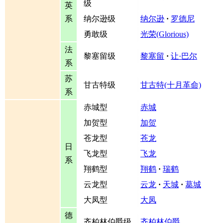
级
英
系
纳尔逊级
纳尔逊
·
罗德尼
勇敢级
光荣(Glorious)
法
黎塞留级
黎塞留
·
让·巴尔
系
苏
甘古特级
甘古特(十月革命)
系
赤城型
赤城
加贺型
加贺
苍龙型
苍龙
日
飞龙型
飞龙
系
翔鹤型
翔鹤
·
瑞鹤
云龙型
云龙
·
天城
·
葛城
大凤型
大凤
德
齐柏林伯爵级
齐柏林伯爵