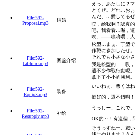
えっ、あたしに？マ
とくぜ。どれ…おぉ
んだ、…愛してるぜ
File:592-
结婚
Proposal.mp3
哎，給我啊？認真的
吧。我看看…喔，這
喲。——唉唷喂，人
松型…まぁ、丁型で
作戦に参加したぜ。
それでも小さな小さ
File:592-
图鉴介绍
LibIntro.mp3
我是松型的——哎，
過不少作戰行動呢。
拿下了小小的勝利。
いいねぇ、悪くはね
File:592-
装备
Equip3.mp3
挺好的，還不錯啊！
うっしー、これで、
File:592-
补给
Resupply.mp3
OK的～！有這個，
そうっすねー、戦い
緒にやります？うん