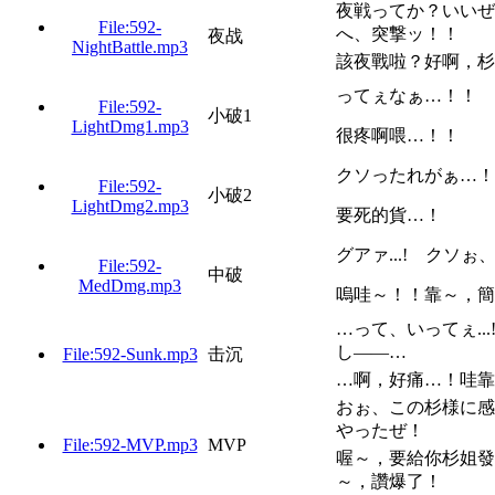
夜戦ってか？いいぜ
File:592-
へ、突撃ッ！！
夜战
NightBattle.mp3
該夜戰啦？好啊，杉
ってぇなぁ…！！
File:592-
小破1
LightDmg1.mp3
很疼啊喂…！！
クソったれがぁ…！
File:592-
小破2
LightDmg2.mp3
要死的貨…！
グアァ...! ク
File:592-
中破
MedDmg.mp3
嗚哇～！！靠～，簡
…って、いってぇ..
し——…
File:592-Sunk.mp3
击沉
…啊，好痛…！哇靠
おぉ、この杉様に感
やったぜ！
File:592-MVP.mp3
MVP
喔～，要給你杉姐發
～，讚爆了！