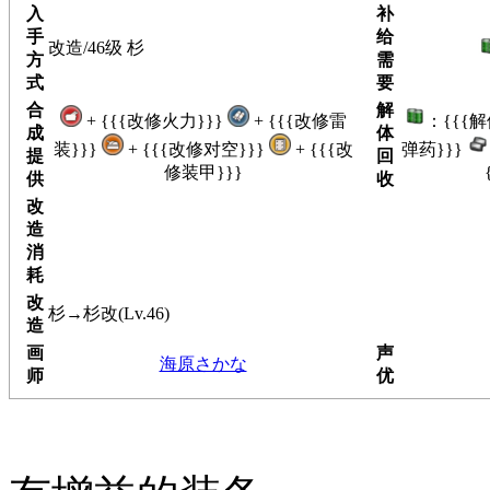
入
补
手
给
改造/46级 杉
方
需
式
要
合
解
+ {{{改修火力}}}
+ {{{改修雷
：{{{
成
体
装}}}
+ {{{改修对空}}}
+ {{{改
弹药}}}
提
回
修装甲}}}
供
收
改
造
消
耗
改
杉→杉改(Lv.46)
造
画
声
海原さかな
师
优