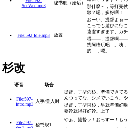
File:592-
秘书舰（婚后）
SecWed.mp3
那什麼～，等打完仗
夥？嗯，多好啊！
おーい、提督よぉ〜
こっでも遊びに行こ
遠慮すぎます、ガチ
放置
File:592-Idle.mp3
喂——，提督啊——
找阿樫玩吧…。咦，
的…，嗯。
杉改
语音
场合
提督、丁型の杉、準備できてる
んつってな、シメでいこう。や
File:597-
入手/登入时
Intro.mp3
提督，丁型阿杉，早就準備好啦
要幹就得好好幹。上了！
やぁ、提督ッ！おっすー！もう
File:597-
秘书舰1
Sec1.mp3