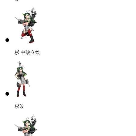
杉
中破立绘
杉改