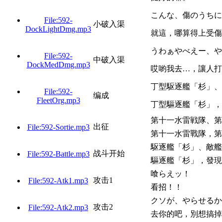
こんな、傷のうちに
File:592-
小破入渠
DockLightDmg.mp3
就這，哪算得上受傷
うわぁやべえー、や
File:592-
中破入渠
DockMedDmg.mp3
哎喲我去…，讓人打
丁型駆逐艦「杉」、
File:592-
编成
FleetOrg.mp3
丁型驅逐艦「杉」，
第十一水雷戦隊、第
出征
File:592-Sortie.mp3
第十一水雷戰隊，第
駆逐艦「杉」、敵艦
战斗开始
File:592-Battle.mp3
驅逐艦「杉」，發現
喰らえッ！
攻击1
File:592-Atk1.mp3
看招！！
クソが、やらせるか
攻击2
File:592-Atk2.mp3
去你的吧，別想搞掉