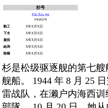
杉号
File:Xxx.jpg
X年的X号
動工
X年X月X日
下水
X年X月X日
服役
X年X月X日
結局
X年X月X日
除籍
X年X月X日
杉是松级驱逐舰的第七艘
舰船。 1944 年 8 月 2
雷战队，在濑户内海西训
部隊。 10 月 20 日