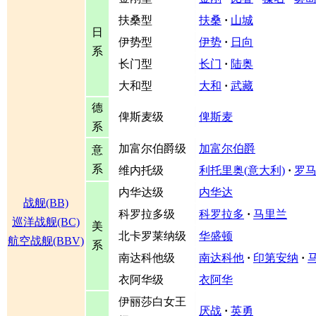
扶桑型
扶桑
·
山城
日
伊势型
伊势
·
日向
系
长门型
长门
·
陆奥
大和型
大和
·
武藏
德
俾斯麦级
俾斯麦
系
加富尔伯爵级
加富尔伯爵
意
系
维内托级
利托里奥(意大利)
·
罗
内华达级
内华达
战舰(BB)
科罗拉多级
科罗拉多
·
马里兰
巡洋战舰(BC)
美
北卡罗莱纳级
华盛顿
航空战舰(BBV)
系
南达科他级
南达科他
·
印第安纳
·
衣阿华级
衣阿华
伊丽莎白女王
厌战
·
英勇