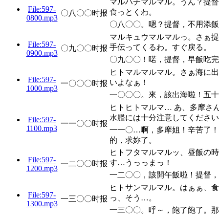
マルハチマルマル。うん？提督
File:597-
食っとくわ。
〇八〇〇时报
0800.mp3
〇八〇〇。嗯？提督，不用添飯
マルキュウマルマルっ。さぁ提
File:597-
手伝ってくるわ。すぐ戻る。
〇九〇〇时报
0900.mp3
〇九〇〇！喏，提督，早飯吃完
ヒトマルマルマル。さぁ海に出
File:597-
いよなぁ！
一〇〇〇时报
1000.mp3
一〇〇〇。來，該出海啦！五十
ヒトヒトマルマ… あ、多摩さ
水艦には十分注意してください
File:597-
一一〇〇时报
1100.mp3
一一〇…啊，多摩姐！辛苦了！
的，求妳了。
ヒトフタマルマルッ、昼飯の時
File:597-
す…うっっまっ！
一二〇〇时报
1200.mp3
一二〇〇，該開午飯啦！提督，
ヒトサンマルマル。はぁぁ、食
File:597-
っ、そう…。
一三〇〇时报
1300.mp3
一三〇〇。呼～，飽了飽了。那