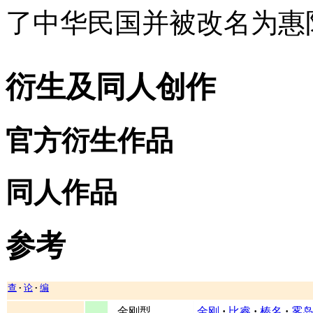
了中华民国并被改名为惠
衍生及同人创作
官方衍生作品
同人作品
参考
查
论
编
•
•
金刚型
金刚
·
比睿
·
榛名
·
雾