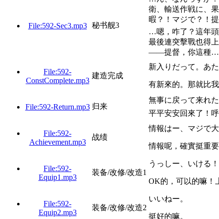
衛、輸送作戦に、果
暇？！マジで？！提
秘书舰3
File:592-Sec3.mp3
…嗯，咋了？這年頭
最後連突擊戰也得上
——提督，你這種…
新入りだって。あた
File:592-
建造完成
ConstComplete.mp3
有新來的。那就比我
無事に戻って来れた
归来
File:592-Return.mp3
平平安安回來了！呼
情報はー、マジで大
File:592-
战绩
Achievement.mp3
情報呢，確實挺重要
うっしー、いける！
File:592-
装备/改修/改造1
Equip1.mp3
OK的，可以的嘛！
いいねー。
File:592-
装备/改修/改造2
Equip2.mp3
挺好的嘛。