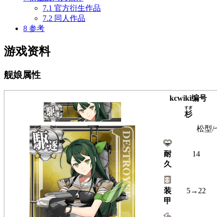
7.1
官方衍生作品
7.2
同人作品
8
参考
游戏资料
舰娘属性
kcwiki编号
すぎ
杉
松型/
耐
14
久
装
5→22
甲