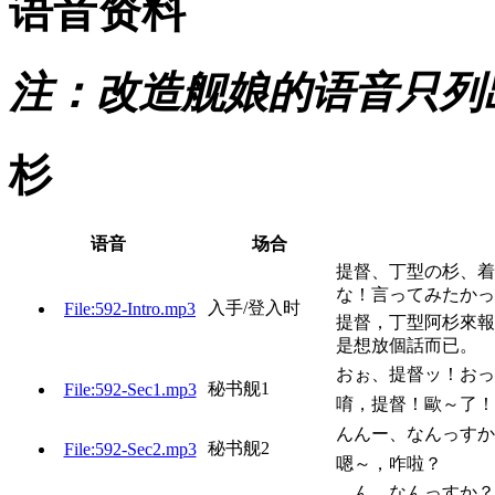
语音资料
注：改造舰娘的语音只列
杉
语音
场合
提督、丁型の杉、着
な！言ってみたかっ
入手/登入时
File:592-Intro.mp3
提督，丁型阿杉來報
是想放個話而已。
おぉ、提督ッ！おっ
秘书舰1
File:592-Sec1.mp3
唷，提督！歐～了！
んんー、なんっすか
秘书舰2
File:592-Sec2.mp3
嗯～，咋啦？
…ん、なんっすか？