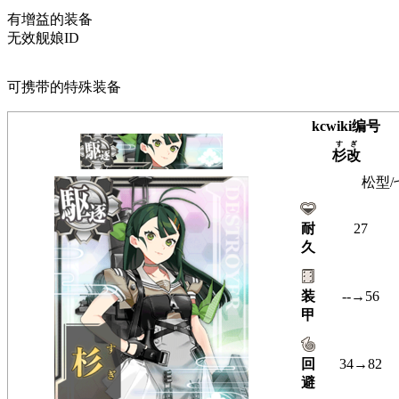
有增益的装备
无效舰娘ID
可携带的特殊装备
kcwiki编号
すぎ
杉改
松型/
耐
27
久
装
--→56
甲
回
34→82
避