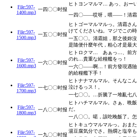
ヒトヨンマルマ… あっ、おー
File:597-
一四〇〇时报
1400.mp3
一四〇——哎呀，喂——！清霜
ヒトゴーマルマルっ。清霜さん
けてくださいね。マジでこの時
File:597-
一五〇〇时报
1500.mp3
一五〇〇。清霜姐，那之後妳沒
是隨便什麼年代，粗心才是最大
ヒトロクマ… あぁっ…、前方
のれ…貴重な給糧艦をっ！
File:597-
一六〇〇时报
1600.mp3
一六〇——啊…！前方發現遇險
的給糧艦下手！
ヒトナナマルマル。そんなこん
File:597-
泣けるっス！。
一七〇〇时报
1700.mp3
一七〇〇。…折騰了一堆亂七八
ヒトハチマルマル。さぁ、晩飯
File:597-
だ。
一八〇〇时报
1800.mp3
一八〇〇。喏，該吃晚飯了。怎
ヒトキュウマルマルっ。おまた
湯豆腐気分でさ。熱燗と塩辛も
File:597-
一九〇〇时报