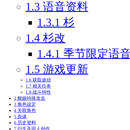
1.3
语音资料
1.3.1
杉
1.4
杉改
1.4.1
季节限定语
1.5
游戏更新
1.6
获取途径
1.7
相关任务
1.8
战斗特性
2
舰娘特殊攻击
3
角色设定
4
关联角色
5
杂谈
6
历史资料
7
衍生及同人创作