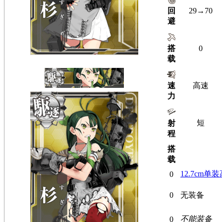
回
29→70
避
搭
0
载
速
高速
力
短
射
程
搭
载
12.7cm单
0
0
无装备
不能装备
0