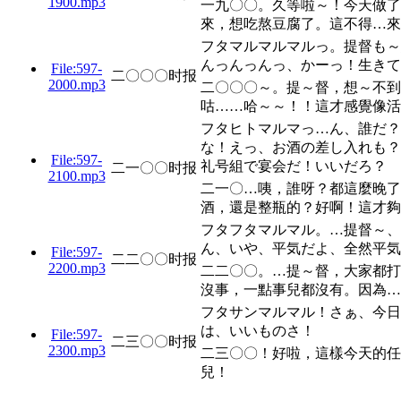
1900.mp3
一九〇〇。久等啦～！今天做了
來，想吃熬豆腐了。這不得…來
フタマルマルマルっ。提督も～
んっんっんっ、かーっ！生きて
File:597-
二〇〇〇时报
2000.mp3
二〇〇〇～。提～督，想～不到
咕……哈～～！！這才感覺像活
フタヒトマルマっ…ん、誰だ？
な！えっ、お酒の差し入れも？
File:597-
礼号組で宴会だ！いいだろ？
二一〇〇时报
2100.mp3
二一〇…咦，誰呀？都這麼晚了
酒，還是整瓶的？好啊！這才夠
フタフタマルマル。…提督～、
ん、いや、平気だよ、全然平気
File:597-
二二〇〇时报
2200.mp3
二二〇〇。…提～督，大家都打
沒事，一點事兒都沒有。因為…
フタサンマルマル！さぁ、今日
は、いいものさ！
File:597-
二三〇〇时报
2300.mp3
二三〇〇！好啦，這樣今天的任
兒！