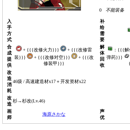
0
不能装备
入
补
手
给
方
需
式
要
合
解
+ {{{改修火力}}}
+ {{{改修雷
：{{{
成
体
装}}}
+ {{{改修对空}}}
+ {{{改
弹药}}}
提
回
修装甲}}}
供
收
改
造
46级 / 高速建造材x17＋开发资材x22
消
耗
改
杉→杉改(Lv.46)
造
画
声
海原さかな
师
优