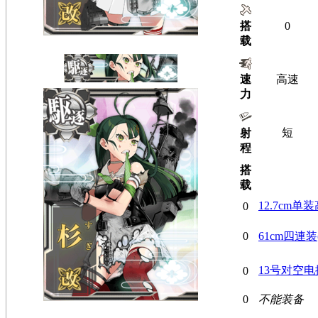
搭
0
载
速
高速
力
短
射
程
搭
载
12.7cm单
0
0
61cm四連
13号对空电
0
0
不能装备