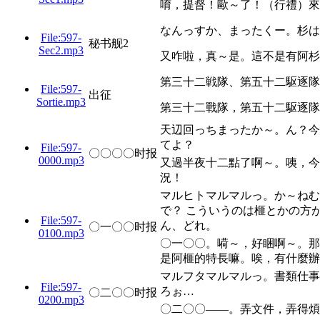
唷，提督！歐～了！（行禮）來
なんっすか、まったくー。杉は
File:597-
秘书舰2
Sec2.mp3
又咋啦，真～是。這不是有阿杉
第三十二戦隊、第五十二駆逐隊
File:597-
出征
Sortie.mp3
第三十二戰隊，第五十二駆逐隊
天辺回っちまったか～。ん？今
てよ？
File:597-
〇〇〇〇时报
0000.mp3
又過半夜十二點了啊～。咦，今
況！
マルヒトマルマルっ。か～ねむ
で？ こういうのは榧とかの方
File:597-
ん、どれ。
〇一〇〇时报
0100.mp3
〇一〇〇。嗬～，好睏啊～。那
是阿榧的特長嘛。唉，有什麼辦
マルフタマルマルっ。書類仕事
File:597-
ろぉ…
〇二〇〇时报
0200.mp3
〇二〇〇——。弄文件，弄得煩