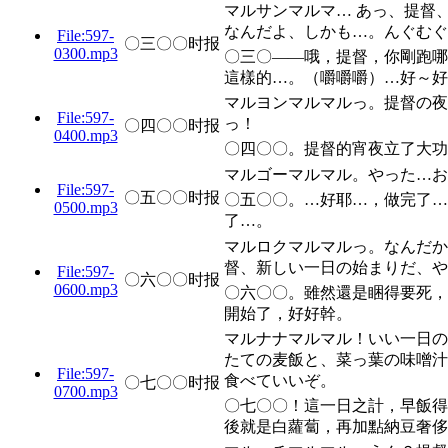
マルサンマルマ… あっ、提督
なんだよ、しかも…。んぐむぐ
File:597-
〇三〇〇时报
0300.mp3
〇三〇——哦，提督，你剛跑哪
這樣的…。（嚼嚼嚼）…好～好
マルヨンマルマルっ。提督の夜
File:597-
っ！
〇四〇〇时报
0400.mp3
〇四〇〇。提督的宵夜立了大功
マルゴーマルマル。やった…お
File:597-
〇五〇〇时报
〇五〇〇。…好耶…，做完了…
0500.mp3
了…。
マルロクマルマルっ。なんだか
督、新しい一日の始まりだ、や
File:597-
〇六〇〇时报
0600.mp3
〇六〇〇。雖然還是睏得要死，
開始了，好好幹。
マルナナマルマル！いい一日の
たての麦飯と、菜っ葉の味噌汁
File:597-
食べていいぞ。
〇七〇〇时报
0700.mp3
〇七〇〇！這一日之計，早飯得
後就是白蘿蔔，再加點納豆奢侈