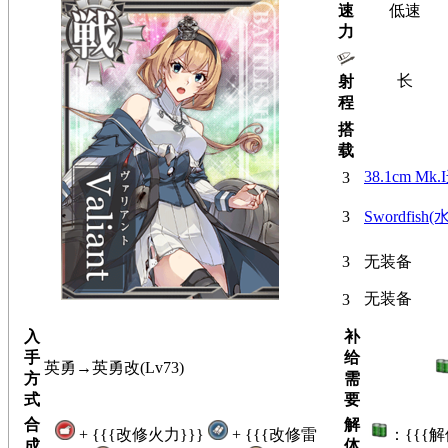
速
低速
力
长
射
程
搭
载
38.1cm Mk
3
3
Swordfish
3
无装备
无装备
3
入
补
手
给
英勇→英勇改(Lv73)
方
需
式
要
合
解
+ {{{改修火力}}}
+ {{{改修雷
：{{{
成
体