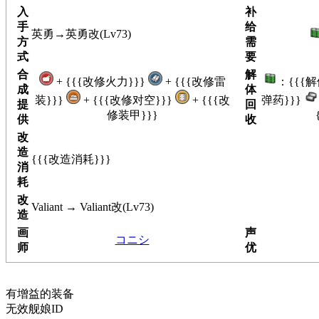
入
补
手
给
英勇→英勇改(Lv73)
方
需
式
要
合
解
+ {{{改修火力}}}
+ {{{改修雷
：{{{
成
体
装}}}
+ {{{改修对空}}}
+ {{{改
弹药}}}
提
回
修装甲}}}
供
收
改
造
{{{改造消耗}}}
消
耗
改
Valiant → Valiant改(Lv73)
造
画
声
コニシ
师
优
有增益的装备
无效舰娘ID