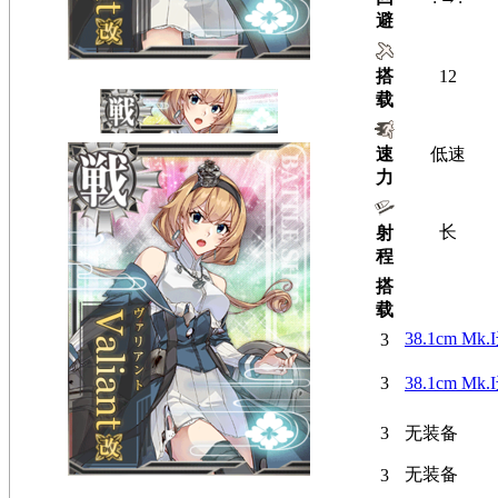
避
搭
12
载
速
低速
力
长
射
程
搭
载
38.1cm Mk
3
3
38.1cm Mk
3
无装备
无装备
3