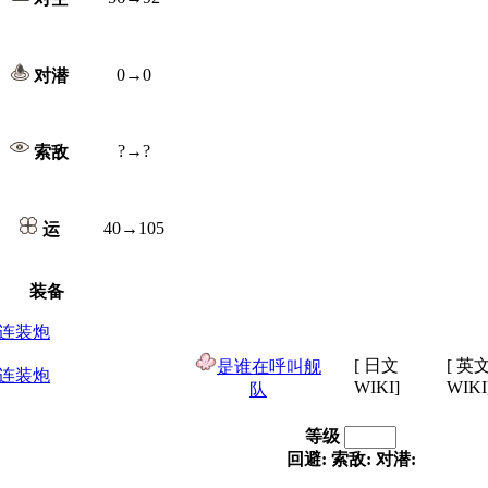
0→0
对潜
?→?
索敌
40→105
运
装备
.I连装炮
[ 日文
[ 英
是谁在呼叫舰
.I连装炮
WIKI]
WIKI
队
等级
回避:
索敌:
对潜: