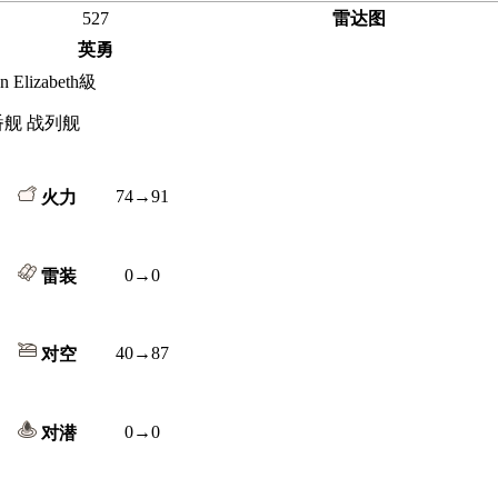
527
雷达图
英勇
n Elizabeth級
番舰 战列舰
74→91
火力
0→0
雷装
40→87
对空
0→0
对潜