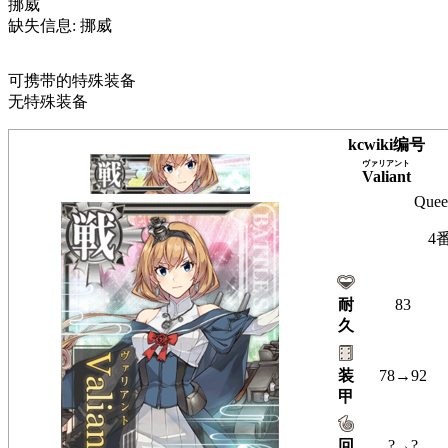
挪威
缺失信息: 挪威
可携带的特殊装备
无特殊装备
kcwiki编号
ヴァリアント
Valiant
Quee
4
耐
83
久
装
78→92
甲
回
?→?