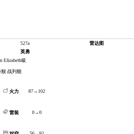
527a
雷达图
英勇
n Elizabeth級
番舰 战列舰
87→102
火力
0→0
雷装
56→92
对空