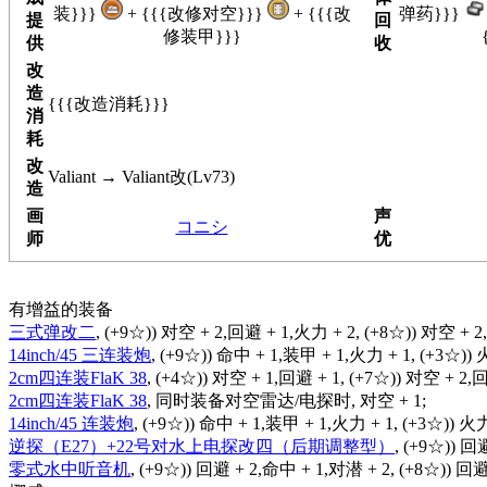
装}}}
+ {{{改修对空}}}
+ {{{改
弹药}}}
提
回
修装甲}}}
供
收
改
造
{{{改造消耗}}}
消
耗
改
Valiant → Valiant改(Lv73)
造
画
声
コニシ
师
优
有增益的装备
三式弹改二
, (+9☆)) 对空 + 2,回避 + 1,火力 + 2, (+8☆)) 对空 + 2
14inch/45 三连装炮
, (+9☆)) 命中 + 1,装甲 + 1,火力 + 1, (+3☆)) 
2cm四连装FlaK 38
, (+4☆)) 对空 + 1,回避 + 1, (+7☆)) 对空 + 2,
2cm四连装FlaK 38
, 同时装备对空雷达/电探时, 对空 + 1;
14inch/45 连装炮
, (+9☆)) 命中 + 1,装甲 + 1,火力 + 1, (+3☆)) 火力
逆探（E27）+22号对水上电探改四（后期调整型）
, (+9☆)) 回
零式水中听音机
, (+9☆)) 回避 + 2,命中 + 1,对潜 + 2, (+8☆)) 回