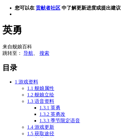
您可以在
贡献者社区
中了解更新进度或提出建议
英勇
来自舰娘百科
跳转至：
导航
、
搜索
目录
1
游戏资料
1.1
舰娘属性
1.2
舰娘立绘
1.3
语音资料
1.3.1
英勇
1.3.2
英勇改
1.3.3
季节限定语音
1.4
游戏更新
1.5
获取途径