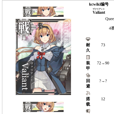
kcwiki编号
ヴァリアント
Valiant
Quee
4
耐
73
久
装
72→90
甲
回
?→?
避
搭
12
载