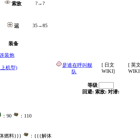
?→?
索敌
35→85
运
装备
.I连装炮
[ 日文
[ 英
是谁在呼叫舰
(水上机型)
WIKI]
WIKI
队
等级
回避:
索敌:
对潜:
：90
：110
解体燃料}}}
：{{{解体