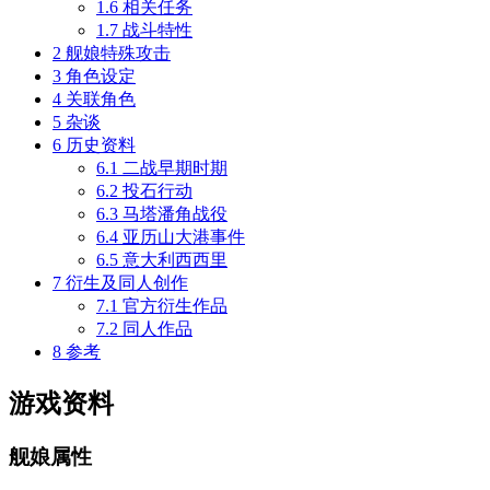
1.6
相关任务
1.7
战斗特性
2
舰娘特殊攻击
3
角色设定
4
关联角色
5
杂谈
6
历史资料
6.1
二战早期时期
6.2
投石行动
6.3
马塔潘角战役
6.4
亚历山大港事件
6.5
意大利西西里
7
衍生及同人创作
7.1
官方衍生作品
7.2
同人作品
8
参考
游戏资料
舰娘属性