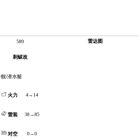
雷达图
589
刺鲅改
番舰/潜水艇
4→14
火力
38→85
雷装
0→0
对空