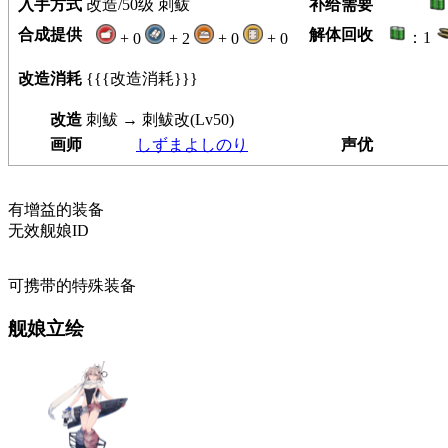
入手方式
改造/50级 刺鲅
补给需要
合成提供
解体回收
：1
+ 0
+ 2
+ 0
+ 0
改造消耗
{{{改造消耗}}}
改造
刺鲅 → 刺鲅改(Lv50)
画师
しずまよしのり
声优
有增益的装备
无效舰娘ID
可携带的特殊装备
舰娘立绘