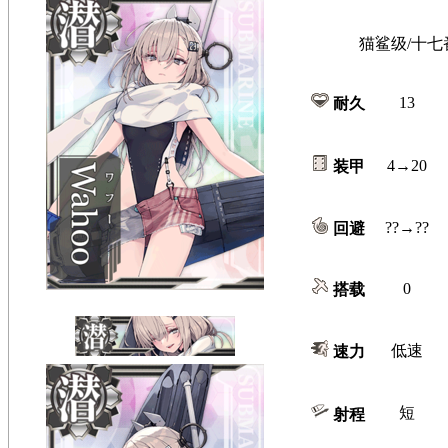
猫鲨级/十七
13
耐久
4→20
装甲
??→??
回避
0
搭载
低速
速力
短
射程