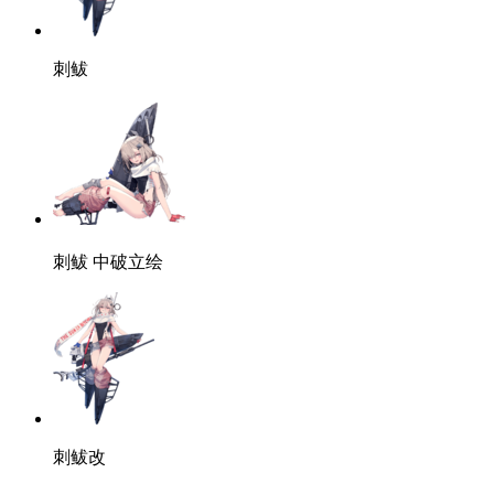
刺鲅
刺鲅
中破立绘
刺鲅改