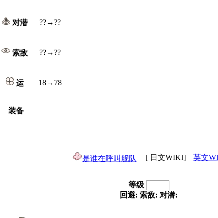
??→??
对潜
??→??
索敌
18→78
运
装备
[ 日文WIKI]
英文WI
是谁在呼叫舰队
等级
回避:
索敌:
对潜: