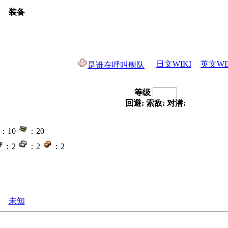
装备
日文WIKI
英文WI
是谁在呼叫舰队
等级
回避:
索敌:
对潜:
：10
：20
：2
：2
：2
未知