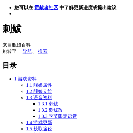
您可以在
贡献者社区
中了解更新进度或提出建议
刺鲅
来自舰娘百科
跳转至：
导航
、
搜索
目录
1
游戏资料
1.1
舰娘属性
1.2
舰娘立绘
1.3
语音资料
1.3.1
刺鲅
1.3.2
刺鲅改
1.3.3
季节限定语音
1.4
游戏更新
1.5
获取途径