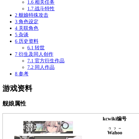
1.6
相关任务
1.7
战斗特性
2
舰娘特殊攻击
3
角色设定
4
关联角色
5
杂谈
6
历史资料
6.1
转世
7
衍生及同人创作
7.1
官方衍生作品
7.2
同人作品
8
参考
游戏资料
舰娘属性
kcwiki编号
ワフー
Wahoo