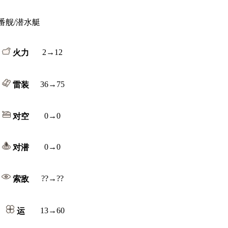
番舰/潜水艇
2→12
火力
36→75
雷装
0→0
对空
0→0
对潜
??→??
索敌
13→60
运