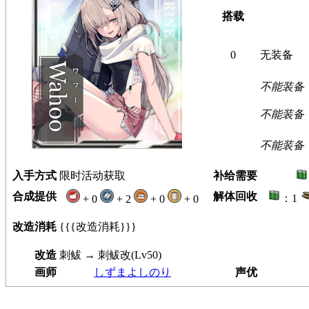
搭载
0
无装备
不能装备
不能装备
不能装备
入手方式
限时活动获取
补给需要
合成提供
解体回收
：1
+ 0
+ 2
+ 0
+ 0
改造消耗
{{{改造消耗}}}
改造
刺鲅 → 刺鲅改(Lv50)
画师
しずまよしのり
声优