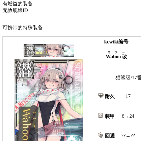
有增益的装备
无效舰娘ID
可携带的特殊装备
kcwiki编号
ワフー
Wahoo 改
猫鲨级/17
17
耐久
6→24
装甲
??→??
回避