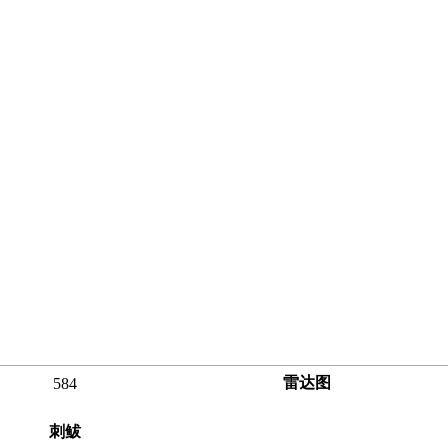
雷达图
584
刺鲅