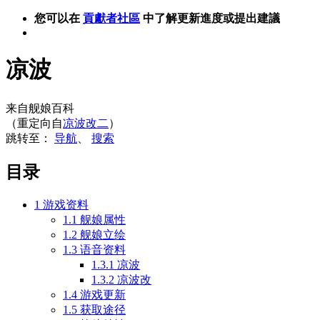
您可以在
貢獻者社區
中了解更新進度或提出建議
凉波
来自舰娘百科
（重定向自
凉波改二
）
跳转至：
导航
、
搜索
目录
1
游戏资料
1.1
舰娘属性
1.2
舰娘立绘
1.3
语音资料
1.3.1
凉波
1.3.2
凉波改
1.4
游戏更新
1.5
获取途径