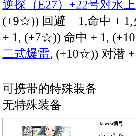
逆探（E27）+22号对
(+9☆)) 回避 + 1,命中 + 1
+ 1, (+7☆)) 命中 + 1, (+
二式爆雷
, (+10☆)) 对潜 +
可携带的特殊装备
无特殊装备
kcwiki编号
すずなみ