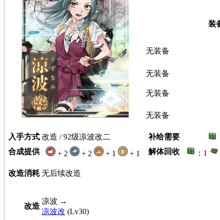
装
无装备
无装备
无装备
无装备
入手方式
改造 / 92级凉波改二
补给需要
合成提供
解体回收
：1
+ 2
+ 2
+ 1
+ 1
改造消耗
无后续改造
凉波
→
改造
凉波改
(Lv30)