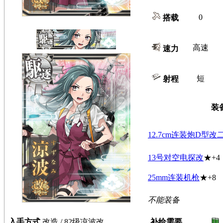
0
搭载
高速
速力
短
射程
装
12.7cm连装炮D型改
13号对空电探改
★+4
25mm连装机枪
★+8
不能装备
入手方式
改造 / 82级凉波改
补给需要