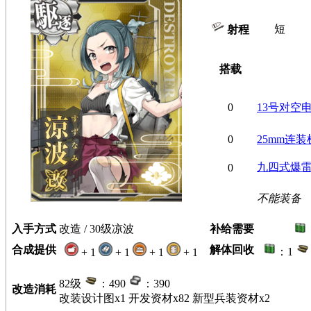
短
射程
搭载
0
13号对空
0
25mm连装
九四式爆
0
不能装备
入手方式
改造 / 30级凉波
补给需要
合成提供
解体回收
：1
+ 1
+ 1
+ 1
+ 1
82级
：490
：390
改造消耗
改装设计图x1 开发资材x82 新型兵装资材x2