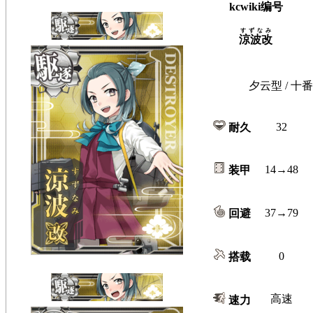
kcwiki编号
すずなみ
涼波改
夕云型 / 十番
32
耐久
14→48
装甲
37→79
回避
0
搭载
高速
速力