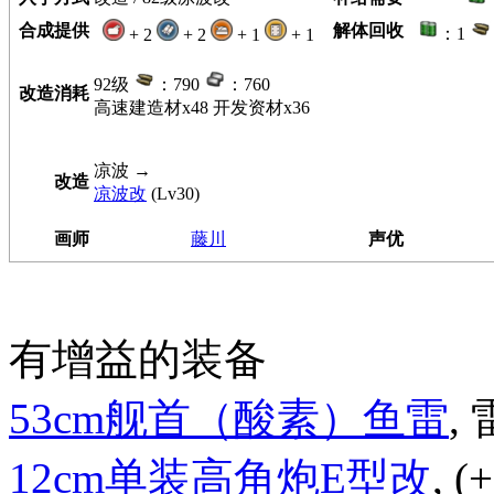
合成提供
解体回收
：1
+ 2
+ 2
+ 1
+ 1
92级
：790
：760
改造消耗
高速建造材x48 开发资材x36
凉波
→
改造
凉波改
(Lv30)
画师
藤川
声优
有增益的装备
53cm舰首（酸素）鱼雷
, 
12cm单装高角炮E型改
, 