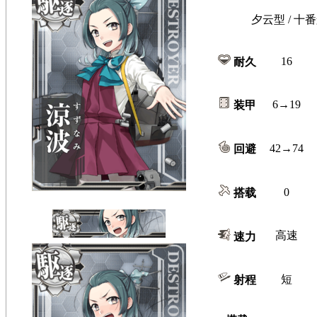
夕云型 / 十番
16
耐久
6→19
装甲
42→74
回避
0
搭载
高速
速力
短
射程