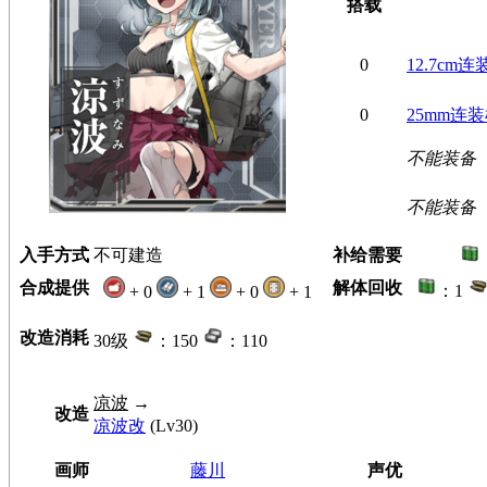
搭载
0
12.7cm连
0
25mm连
不能装备
不能装备
入手方式
不可建造
补给需要
合成提供
解体回收
：1
+ 0
+ 1
+ 0
+ 1
改造消耗
30级
：150
：110
凉波
→
改造
凉波改
(Lv30)
画师
藤川
声优