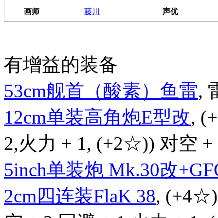
画师
藤川
声优
有增益的装备
53cm舰首（酸素）鱼雷
, 
12cm单装高角炮E型改
, 
2,火力 + 1, (+2☆)) 对空 + 
5inch单装炮 Mk.30改+GFC
2cm四连装FlaK 38
, (+4☆