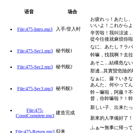
语音
场合
お疲れっ！あたし、
いいよ！これからよ
入手/登入时
File:475-Intro.mp3
辛苦啦！我叫涼波，
從今往後就麻煩你啦
なに、あたし？ラバ
秘书舰1
File:475-Sec1.mp3
幹嘛，找我啊？去拉
あそこ…結構危ない
秘书舰2
File:475-Sec2.mp3
那邊...其實蠻危險
なぁに、藤？いきな
あんた、何やってん
秘书舰3
File:475-Sec3.mp3
幹～嘛啦，阿藤？不
督，你幹嘛啦？！幹
新しい子、出来たっ
File:475-
建造完成
ConstComplete.mp3
新來的人準備好了！
ふぁ〜無事に帰って
归来
File:475-Return.mp3