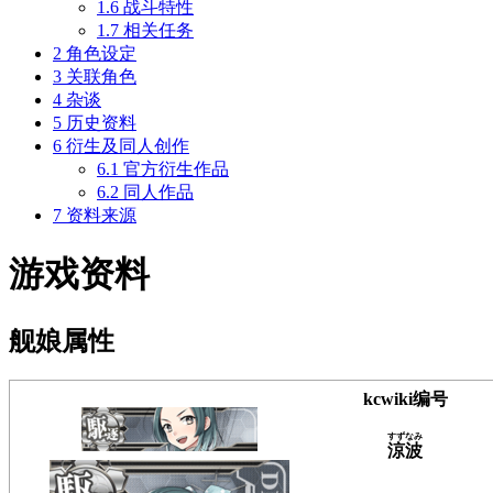
1.6
战斗特性
1.7
相关任务
2
角色设定
3
关联角色
4
杂谈
5
历史资料
6
衍生及同人创作
6.1
官方衍生作品
6.2
同人作品
7
资料来源
游戏资料
舰娘属性
kcwiki编号
すずなみ
涼波