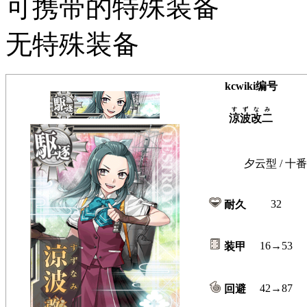
可携带的特殊装备
无特殊装备
kcwiki编号
すずなみ
涼波改二
夕云型 / 十番
32
耐久
16→53
装甲
42→87
回避