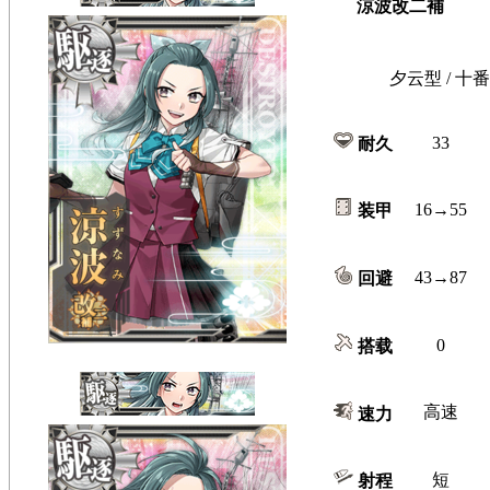
涼波改二補
夕云型 / 十番
33
耐久
16→55
装甲
43→87
回避
0
搭载
高速
速力
短
射程