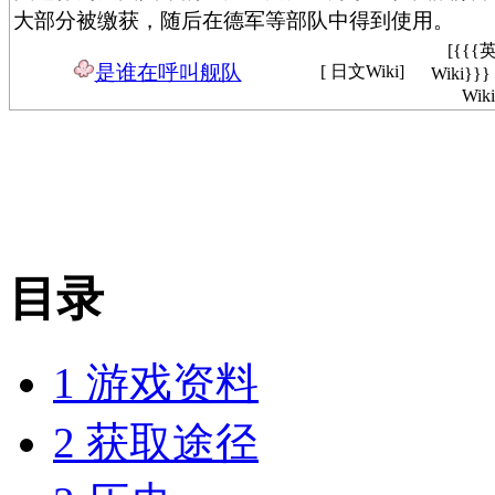
大部分被缴获，随后在德军等部队中得到使用。
[{{{
是谁在呼叫舰队
[ 日文Wiki]
Wiki}}
Wiki
目录
1
游戏资料
2
获取途径