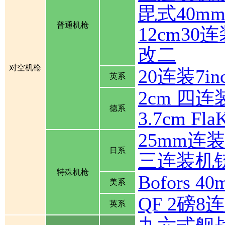
毘式40m
普通机枪
12cm30
改二
对空机枪
20连装7inch
英系
2cm 四连装
德系
3.7cm Fla
25mm连
日系
三连装机
特殊机枪
Bofors
美系
QF 2磅
英系