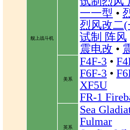
试制烈风 
一一型
•
烈风改二(
试制 阵风
舰上战斗机
震电改
•
F4F-3
•
F4
F6F-3
•
F6
美系
XF5U
FR-1 Fireb
Sea Gladia
Fulmar
英系