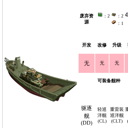
废弃资
：2
：2
源
：1
开发
改修
升级
无
无
无
可装备舰种
驱逐
轻巡
重雷装
舰
洋舰
巡洋舰
(CL)
(CLT)
(DD)