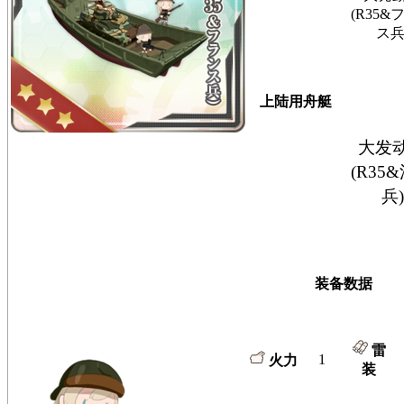
(R35&
ス兵
上陆用舟艇
大发
(R35
兵)
装备数据
雷
1
火力
装