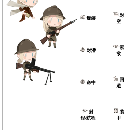
对
爆装
空
索
对潜
敌
回
命中
避
射
装
程/航程
甲