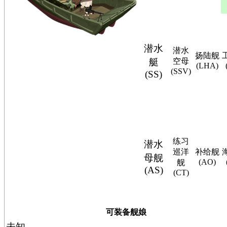
潜水
潜水
扬陆舰
艇
空母
(LHA)
(SSV)
(SS)
练习
潜水
巡洋
补给舰
母舰
(AO)
舰
(AS)
(CT)
可装备舰娘
未知