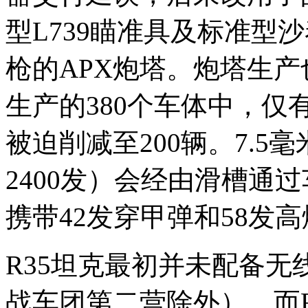
型L739瞄准具及标准型沙泰勒
枪的APX炮塔。炮塔生产
生产的380个车体中，仅
被迫削减至200辆。7.
2400发）会经由滑槽通
携带42发穿甲弹和58发
R35坦克最初并未配备无
战车团第二营除外），而R4