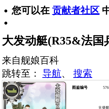
您可以在
贡献者社区
大发动艇(R35&法国
来自舰娘百科
跳转至：
导航
、
搜索
图鉴编号
576
大発