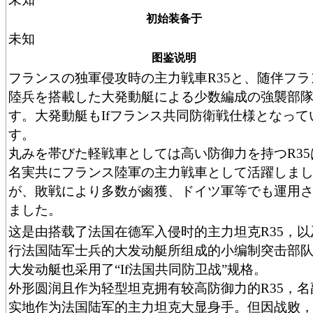
初始装备于
未知
图鉴说明
フランスの独軍侵攻時の主力戦車R35と、随伴フラ
陸兵を搭載した大発動艇による少数編成の強襲部
す。大発動艇もIfフランス共同防衛戦仕様となって
す。
丸みを帯びた軽戦車としては高い防御力を持つR35
名実共にフランス陸軍の主力戦車として活躍しま
が、敗戦により多数が鹵獲、ドイツ軍等でも運用
ました。
这是由搭载了法国在德军入侵时的主力坦克R35，以
行法国陆军士兵的大发动艇所组成的小编制突击部
大发动艇也采用了“If法国共同防卫战”规格。
外形圆润且作为轻型坦克拥有较高防御力的R35，名
实地作为法国陆军的主力坦克大显身手。但因战败