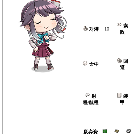
索
10
对潜
敌
回
命中
避
射
装
程/航程
甲
废弃资
：
：