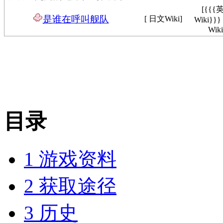
[{{{
是谁在呼叫舰队
[ 日文Wiki]
Wiki}}
Wiki
目录
1
游戏资料
2
获取途径
3
历史