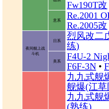
Fw190T改
Re.2001 
意系
Re.2005改
烈风改二
日系
练)
夜间舰上战
F4U-2 Nigh
斗机
美系
F6F-3N
•
F
九九式舰
舰爆(江草
九九式舰
(熟练)