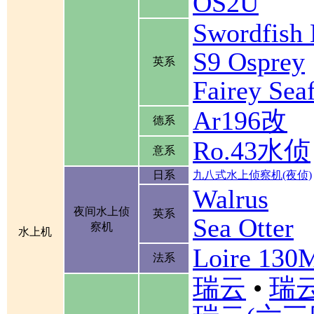
OS2U
Swordfis
S9 Osprey
英系
Fairey Se
Ar196改
德系
Ro.43水侦
意系
日系
九八式水上侦察机(夜侦)
Walrus
夜间水上侦
英系
Sea Otter
察机
水上机
Loire 130
法系
瑞云
•
瑞云