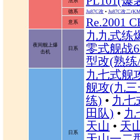
PL101(爆
法系
德系
Ju87C改
•
Ju87C改二(K
Re.2001 
意系
九九式练
零式舰战6
夜间舰上爆
日系
击机
型改(熟练
九七式舰
舰攻(九三
练)
•
九七
田队)
•
九
天山
•
天山
日系
天山一二