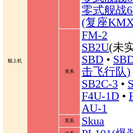
零式舰战6
(复座KM
FM-2
SB2U
(未实
SBD
•
SBD
舰上机
击飞行队)
美系
SB2C-3
•
F4U-1D
•
AU-1
Skua
英系