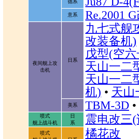
Ju87 D-4(F
德系
Re.2001 
意系
九七式舰
改装备机)
戊型(空六
日系
天山一二
夜间舰上攻
击机
天山一二
机)
•
天山
TBM-3D
•
美系
震电改三(
喷式
日
舰上战斗机
系
橘花改
喷式