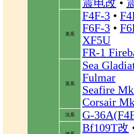
震电改
•
F4F-3
•
F4
F6F-3
•
F6
美系
XF5U
FR-1 Fireb
Sea Gladia
Fulmar
英系
Seafire Mk
Corsair Mk
G-36A(F
法系
Bf109T改
德系