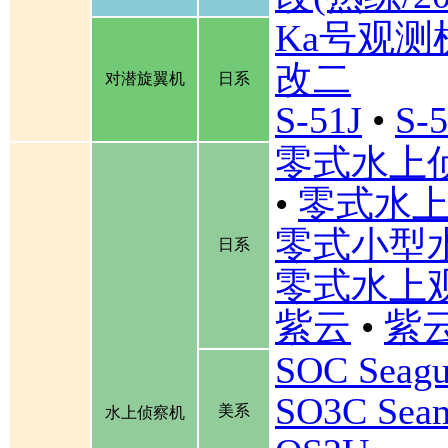
Ka号观测
改二
对潜旋翼机
日系
S-51J
•
S-
零式水上
•
零式水上
零式小型
日系
零式水上
紫云
•
紫云
SOC Seagu
SO3C Se
美系
水上侦察机