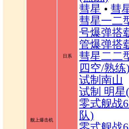
彗星
•
彗星
彗星一二
号爆弹搭载
管爆弹搭载
彗星二二型
日系
四空/熟练
试制南山
试制 明星
零式舰战6
队)
舰上爆击机
零式舰战6