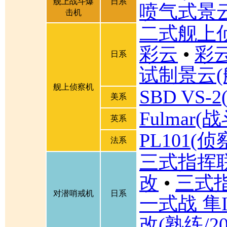
舰上战斗爆
日系
喷气式景
击机
二式舰上
彩云
•
彩
日系
试制景云(
舰上侦察机
SBD VS
美系
Fulmar
英系
PL101(侦
法系
三式指挥联
改
•
三式
对潜哨戒机
日系
一式战 隼I
改(熟练/2