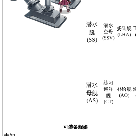
潜水
潜水
扬陆舰
艇
空母
(LHA)
(SSV)
(SS)
练习
潜水
巡洋
补给舰
母舰
(AO)
舰
(AS)
(CT)
可装备舰娘
未知