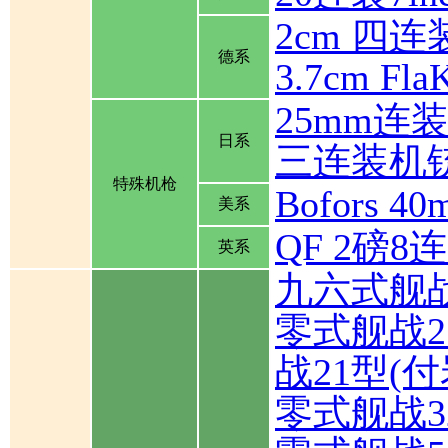
2cm 四连装
德系
3.7cm Fla
25mm连
日系
三连装机
特殊机枪
Bofors
美系
QF 2磅
英系
九六式舰
零式舰战2
战21型(
零式舰战3