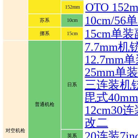
OTO 1
152mm
10cm/5
苏系
10cm
15cm单
挪系
15cm
7.7mm机
12.7mm
25mm单
三连装机
日系
毘式40m
普通机枪
12cm30
改二
对空机枪
20连装7inch
英系