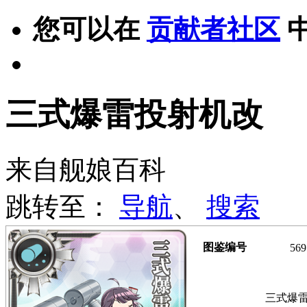
您可以在
贡献者社区
三式爆雷投射机改
来自舰娘百科
跳转至：
导航
、
搜索
图鉴编号
569
三式爆