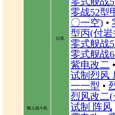
零式舰战5
零战52型
〇一空)
•
型丙(付岩
日系
零式舰战5
零式舰战6
紫电改二
试制烈风 
一一型
•
烈风改二(
试制 阵风
舰上战斗机