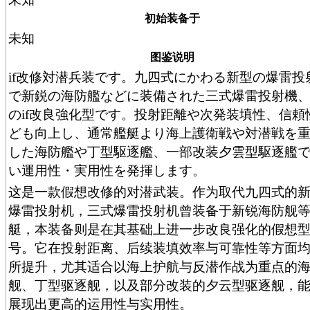
初始装备于
未知
图鉴说明
if改修対潜兵装です。九四式にかわる新型の爆雷投
で新鋭の海防艦などに装備された三式爆雷投射機
のif改良強化型です。投射距離や次発装填性、信頼
ども向上し、通常艦艇より海上護衛戦や対潜戦を
した海防艦や丁型駆逐艦、一部改装夕雲型駆逐艦
い運用性・実用性を発揮します。
这是一款假想改修的对潜武装。作为取代九四式的
爆雷投射机，三式爆雷投射机曾装备于新锐海防舰
艇，本装备则是在其基础上进一步改良强化的假想
号。它在投射距离、后续装填效率与可靠性等方面
所提升，尤其适合以海上护航与反潜作战为重点的
舰、丁型驱逐舰，以及部分改装的夕云型驱逐舰，
展现出更高的运用性与实用性。