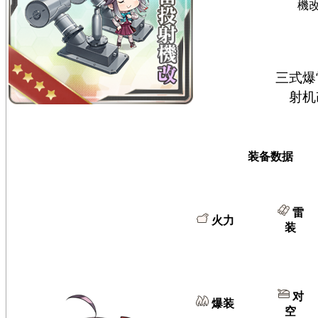
機
三式爆
射机
装备数据
雷
火力
装
对
爆装
空