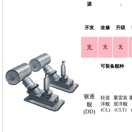
源
：
开发
改修
升级
无
无
无
可装备舰种
驱逐
轻巡
重雷装
舰
洋舰
巡洋舰
(CL)
(CLT)
(DD)