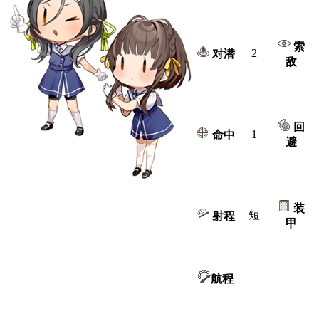
索
2
对潜
敌
回
1
命中
避
装
短
射程
甲
航程