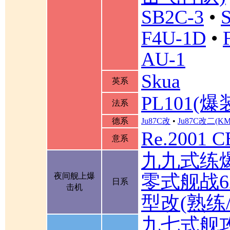
SB2C-3
•
F4U-1D
•
AU-1
Skua
英系
PL101(爆
法系
德系
Ju87C改
•
Ju87C改二(K
Re.2001 
意系
九九式练
零式舰战6
夜间舰上爆
日系
击机
型改(熟练
九七式舰