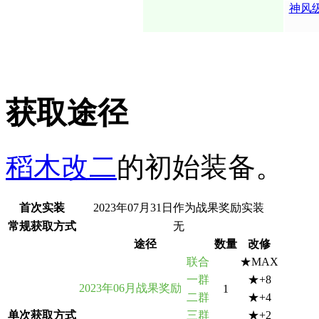
神风
获取途径
稻木改二
的初始装备。
首次实装
2023年07月31日作为战果奖励实装
常规获取方式
无
途径
数量
改修
联合
★MAX
一群
★+8
2023年06月战果奖励
1
二群
★+4
单次获取方式
三群
★+2