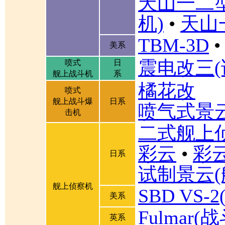
天山一二
机)
•
天山
TBM-3D
•
美系
震电改三(
喷式
日
舰上战斗机
系
橘花改
喷式
舰上战斗爆
日系
喷气式景
击机
二式舰上
彩云
•
彩
日系
试制景云(
舰上侦察机
SBD VS
美系
Fulmar
英系