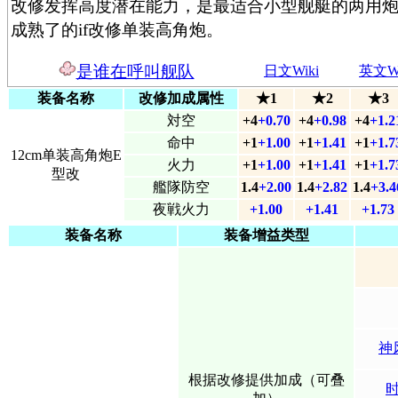
改修发挥高度潜在能力，是最适合小型舰艇的两用
成熟了的if改修单装高角炮。
是谁在呼叫舰队
日文Wiki
英文Wi
装备名称
改修加成属性
★1
★2
★3
対空
+4
+0.70
+4
+0.98
+4
+1.2
命中
+1
+1.00
+1
+1.41
+1
+1.7
12cm单装高角炮E
火力
+1
+1.00
+1
+1.41
+1
+1.7
型改
艦隊防空
1.4
+2.00
1.4
+2.82
1.4
+3.4
夜戦火力
+1.00
+1.41
+1.73
装备名称
装备增益类型
神
根据改修提供加成（可叠