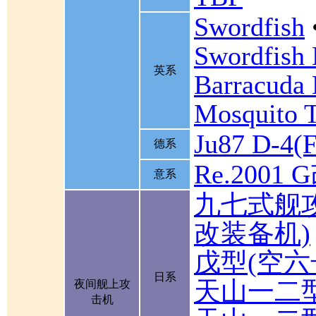
Swordfish
Swordfish
英系
Barracuda 
Mosquito 
Ju87 D-4(F
德系
Re.2001 
意系
九七式舰
改装备机)
戊型(空六
日系
天山一二
夜间舰上攻
击机