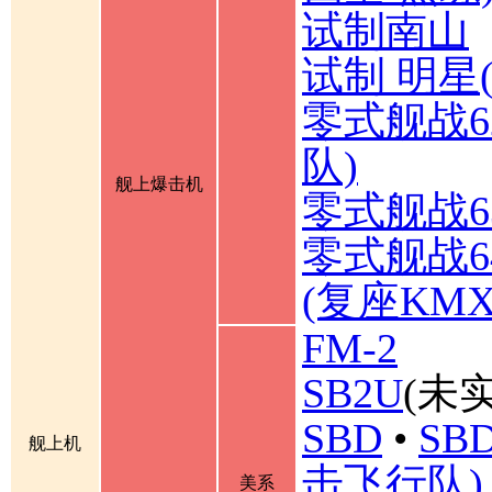
试制南山
试制 明星
零式舰战6
队)
舰上爆击机
零式舰战6
零式舰战6
(复座KM
FM-2
SB2U
(未实
SBD
•
SBD
舰上机
击飞行队)
美系