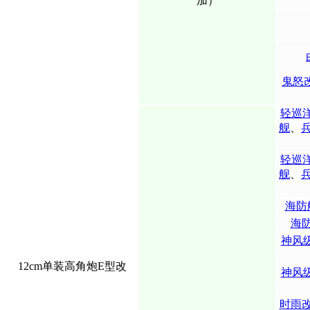
加）
鬼怒
轻巡
舰
、
轻巡
舰
、
海防
海
神风
12cm单装高角炮E型改
神风
时雨