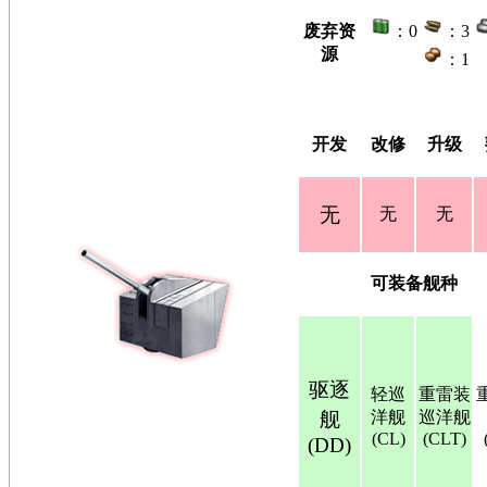
废弃资
：0
：3
源
：1
开发
改修
升级
无
无
无
可装备舰种
驱逐
轻巡
重雷装
舰
洋舰
巡洋舰
(CL)
(CLT)
(DD)