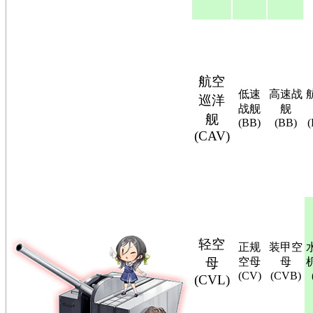
航空
低速
高速战
巡洋
战舰
舰
舰
(BB)
(BB)
(CAV)
轻空
正规
装甲空
母
空母
母
(CV)
(CVB)
(CVL)