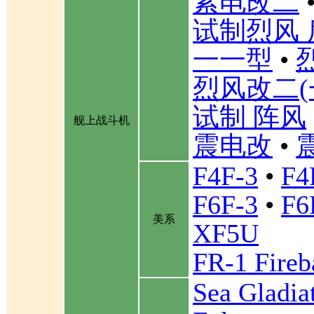
紫电改二
试制烈风 
一一型
•
烈风改二(
试制 阵风
舰上战斗机
震电改
•
F4F-3
•
F4
F6F-3
•
F6
美系
XF5U
FR-1 Fireb
Sea Gladia