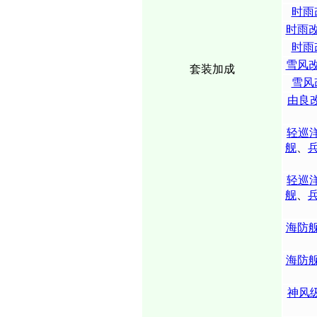
时雨
时雨
时雨
雪风
套装加成
雪风
由良
轻巡
舰
、
轻巡
舰
、
海防
海防
神风