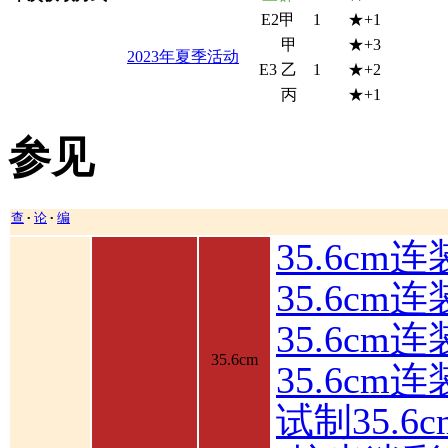
E2甲
1
★+1
甲
★+3
2023年夏季活动
E3
乙
1
★+2
丙
★+1
参见
查
论
编
•
•
35.6cm
35.6cm
35.6c
35.6cm
35.6cm
试制35.6