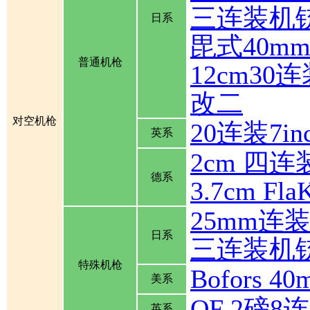
三连装机
日系
毘式40m
普通机枪
12cm30
改二
对空机枪
20连装7inch
英系
2cm 四连装
德系
3.7cm Fla
25mm连
日系
三连装机
特殊机枪
Bofors
美系
QF 2磅
英系