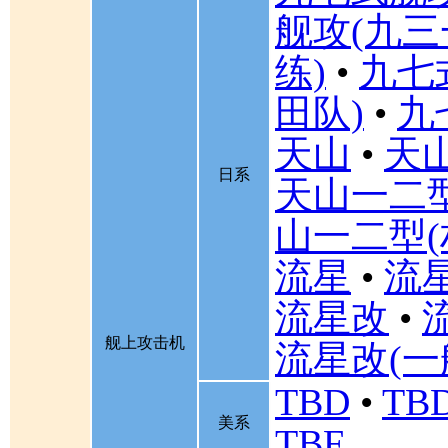
舰攻(九三
练)
•
九七
田队)
•
九
天山
•
天山
日系
天山一二
山一二型(
流星
•
流星
流星改
•
舰上攻击机
流星改(一
TBD
•
TBD
美系
TBF