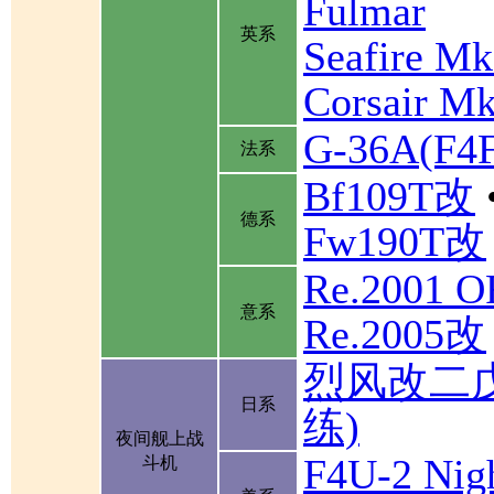
Fulmar
英系
Seafire Mk
Corsair Mk
G-36A(F
法系
Bf109T改
德系
Fw190T改
Re.2001 
意系
Re.2005改
烈风改二
日系
练)
夜间舰上战
F4U-2 Nigh
斗机