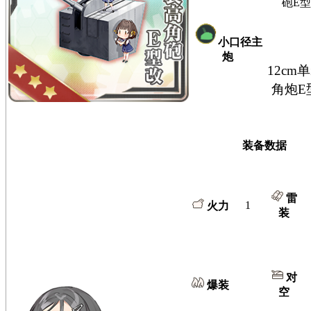
砲E
小口径主
炮
12cm
角炮E
装备数据
雷
1
火力
装
对
爆装
空