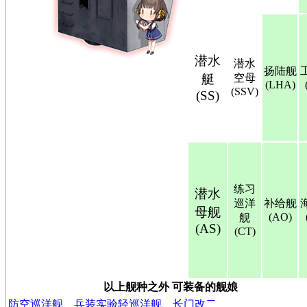
潜水
潜水
扬陆舰
艇
空母
(LHA)
(SSV)
(SS)
练习
潜水
巡洋
补给舰
母舰
(AO)
舰
(AS)
(CT)
以上舰种之外 可装备的舰娘
防空巡洋舰
、
兵装实验轻巡洋舰
、
长门改二