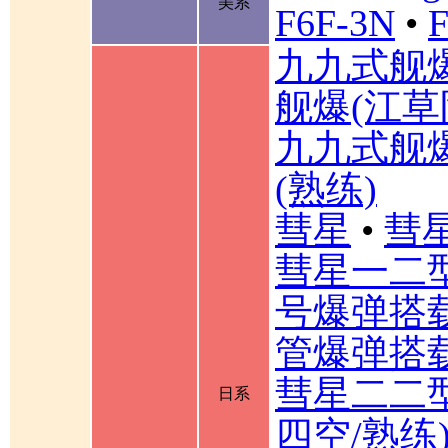
美系
F6F-3N
•
F
九九式舰
舰爆(江草
九九式舰
(熟练)
彗星
•
彗星
彗星一二
号爆弹搭载
管爆弹搭载
彗星二二型
日系
四空/熟练