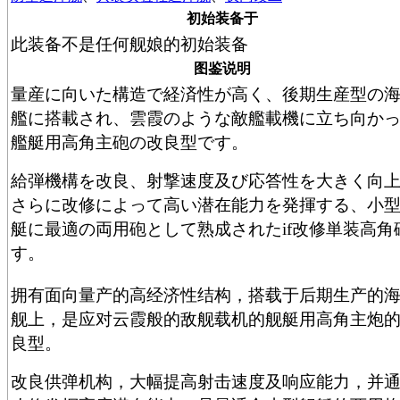
初始装备于
此装备不是任何舰娘的初始装备
图鉴说明
量産に向いた構造で経済性が高く、後期生産型の
艦に搭載され、雲霞のような敵艦載機に立ち向か
艦艇用高角主砲の改良型です。
給弾機構を改良、射撃速度及び応答性を大きく向
さらに改修によって高い潜在能力を発揮する、小
艇に最適の両用砲として熟成されたif改修単装高角
す。
拥有面向量产的高经济性结构，搭载于后期生产的
舰上，是应对云霞般的敌舰载机的舰艇用高角主炮
良型。
改良供弹机构，大幅提高射击速度及响应能力，并