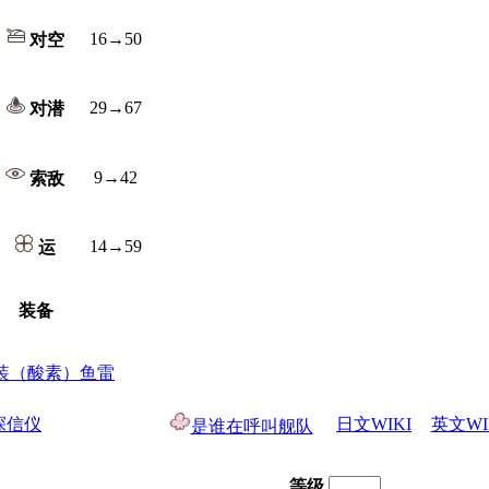
16→50
对空
29→67
对潜
9→42
索敌
14→59
运
装备
连装（酸素）鱼雷
探信仪
日文WIKI
英文WI
是谁在呼叫舰队
等级