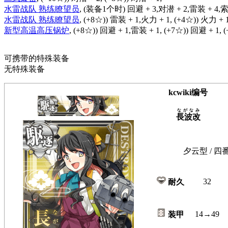
水雷战队 熟练瞭望员
, (装备1个时) 回避 + 3,对潜 + 2,雷装 + 4,索
水雷战队 熟练瞭望员
, (+8☆)) 雷装 + 1,火力 + 1, (+4☆)) 火力 + 1
新型高温高压锅炉
, (+8☆)) 回避 + 1,雷装 + 1, (+7☆)) 回避 + 1,
可携带的特殊装备
无特殊装备
kcwiki编号
ながなみ
長波改
夕云型 / 四
32
耐久
14→49
装甲