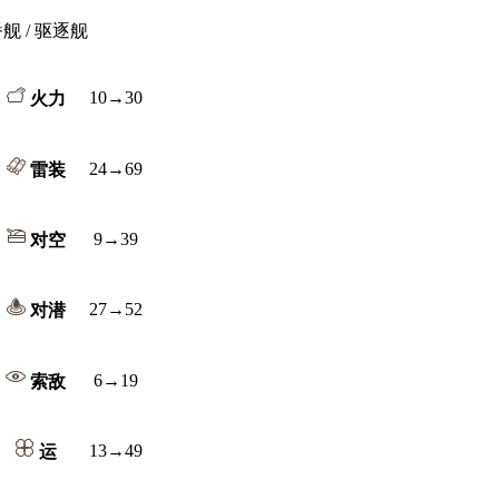
番舰 / 驱逐舰
10→30
火力
24→69
雷装
9→39
对空
27→52
对潜
6→19
索敌
13→49
运