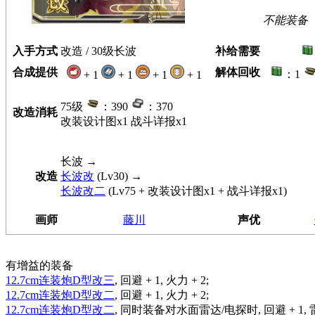
不能装备
入手方式
改造 / 30级长波
补给需要
合成提供
解体回收
：1
+ 1
+ 1
+ 1
+ 1
75级
：390
：370
改造消耗
改装设计图x1 战斗详报x1
长波
→
改造
长波改
(Lv30) →
长波改二
(Lv75 + 改装设计图x1 + 战斗详报x1)
画师
藤川
声优
有增益的装备
12.7cm连装炮D型改三
, 回避 + 1, 火力 + 2;
12.7cm连装炮D型改二
, 回避 + 1, 火力 + 2;
12.7cm连装炮D型改二
, 同时装备对水面雷达/电探时, 回避 + 1, 雷装 