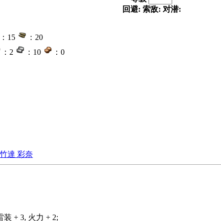
回避:
索敌:
对潜:
：15
：20
：2
：10
：0
竹達 彩奈
+ 3, 火力 + 2;