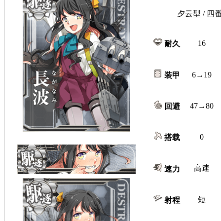
夕云型 / 四
16
耐久
6→19
装甲
47→80
回避
0
搭载
高速
速力
短
射程