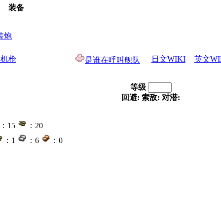
装备
连装炮
装机枪
日文WIKI
英文WI
是谁在呼叫舰队
等级
回避:
索敌:
对潜:
：15
：20
：1
：6
：0