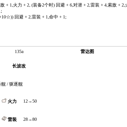
敌 + 1,火力 + 2, (装备2个时) 回避 + 6,对潜 + 2,雷装 + 4,索敌 + 2,
;
 (+10☆)) 回避 + 2,雷装 + 1,命中 + 1;
135a
雷达图
长波改
番舰 / 驱逐舰
12→50
火力
28→80
雷装