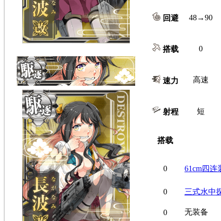
48→90
回避
0
搭载
高速
速力
短
射程
搭载
0
61cm四
0
三式水中
无装备
0