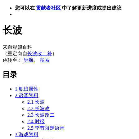
您可以在
贡献者社区
中了解更新进度或提出建议
长波
来自舰娘百科
（重定向自
长波改二补
）
跳转至：
导航
、
搜索
目录
1
舰娘属性
2
语音资料
2.1
长波
2.2
长波改
2.3
长波改二
2.4
时报
2.5
季节限定语音
3
游戏资料