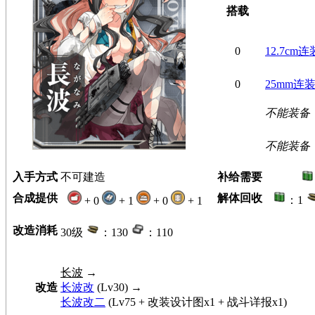
搭载
0
12.7cm
0
25mm连
不能装备
不能装备
入手方式
不可建造
补给需要
合成提供
解体回收
：1
+ 0
+ 1
+ 0
+ 1
改造消耗
30级
：130
：110
长波
→
改造
长波改
(Lv30) →
长波改二
(Lv75 + 改装设计图x1 + 战斗详报x1)