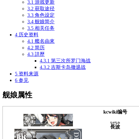
3.1
游戏更新
3.2
获取途径
3.3
角色设定
3.4
舰娘简介
3.5
相关任务
4
历史资料
4.1
艦名由來
4.2
简历
4.3
詳歷
4.3.1
第三次所罗门海战
4.3.2
吉斯卡岛撤退战
5
资料来源
6
参见
舰娘属性
kcwiki编号
ながなみ
長波